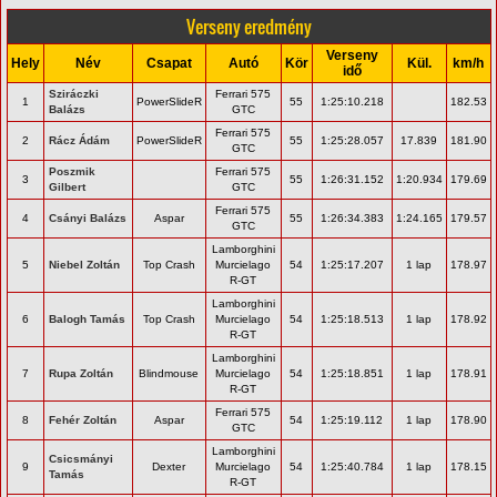
Verseny eredmény
Verseny
Hely
Név
Csapat
Autó
Kör
Kül.
km/h
idő
Sziráczki
Ferrari 575
1
PowerSlideR
55
1:25:10.218
182.53
Balázs
GTC
Ferrari 575
2
Rácz Ádám
PowerSlideR
55
1:25:28.057
17.839
181.90
GTC
Poszmik
Ferrari 575
3
55
1:26:31.152
1:20.934
179.69
Gilbert
GTC
Ferrari 575
4
Csányi Balázs
Aspar
55
1:26:34.383
1:24.165
179.57
GTC
Lamborghini
5
Niebel Zoltán
Top Crash
Murcielago
54
1:25:17.207
1 lap
178.97
R-GT
Lamborghini
6
Balogh Tamás
Top Crash
Murcielago
54
1:25:18.513
1 lap
178.92
R-GT
Lamborghini
7
Rupa Zoltán
Blindmouse
Murcielago
54
1:25:18.851
1 lap
178.91
R-GT
Ferrari 575
8
Fehér Zoltán
Aspar
54
1:25:19.112
1 lap
178.90
GTC
Lamborghini
Csicsmányi
9
Dexter
Murcielago
54
1:25:40.784
1 lap
178.15
Tamás
R-GT