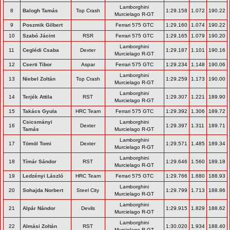
Lamborghini
8
Balogh Tamás
Top Crash
1:29.158
1.072
190.22
Murcielago R-GT
9
Poszmik Gilbert
Ferrari 575 GTC
1:29.160
1.074
190.22
10
Szabó Jácint
RSR
Ferrari 575 GTC
1:29.165
1.079
190.20
Lamborghini
11
Ceglédi Csaba
Dexter
1:29.187
1.101
190.16
Murcielago R-GT
12
Cserti Tibor
Aspar
Ferrari 575 GTC
1:29.234
1.148
190.06
Lamborghini
13
Niebel Zoltán
Top Crash
1:29.259
1.173
190.00
Murcielago R-GT
Lamborghini
14
Terjék Attila
RST
1:29.307
1.221
189.90
Murcielago R-GT
15
Takács Gyula
HRC Team
Ferrari 575 GTC
1:29.392
1.306
189.72
Csicsmányi
Lamborghini
16
Dexter
1:29.397
1.311
189.71
Tamás
Murcielago R-GT
Lamborghini
17
Tömöl Tomi
Dexter
1:29.571
1.485
189.34
Murcielago R-GT
Lamborghini
18
Tímár Sándor
RST
1:29.646
1.560
189.18
Murcielago R-GT
19
Ledzényi László
HRC Team
Ferrari 575 GTC
1:29.766
1.680
188.93
Lamborghini
20
Sohajda Norbert
Steel City
1:29.799
1.713
188.86
Murcielago R-GT
Lamborghini
21
Alpár Nándor
Devils
1:29.915
1.829
188.62
Murcielago R-GT
Lamborghini
22
Almási Zoltán
RST
1:30.020
1.934
188.40
Murcielago R-GT