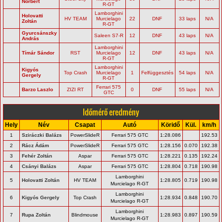
Norbert
R-GT
Lamborghini
Holovatti
HV TEAM
Murcielago
22
DNF
33 laps
N/A
Zoltán
R-GT
Gyurcsánszky
Saleen S7-R
12
DNF
43 laps
N/A
András
Lamborghini
Tímár Sándor
RST
Murcielago
12
DNF
43 laps
N/A
R-GT
Lamborghini
Kigyós
Top Crash
Murcielago
1
Felfüggesztés
54 laps
N/A
Gergely
R-GT
Ferrari 575
Barzo Laszlo
ZIZI RT
0
DNF
55 laps
N/A
GTC
Időmérő eredmény
Hely
Név
Csapat
Autó
Köridő
Kül.
km/h
1
Sziráczki Balázs
PowerSlideR
Ferrari 575 GTC
1:28.086
192.53
2
Rácz Ádám
PowerSlideR
Ferrari 575 GTC
1:28.156
0.070
192.38
3
Fehér Zoltán
Aspar
Ferrari 575 GTC
1:28.221
0.135
192.24
4
Csányi Balázs
Aspar
Ferrari 575 GTC
1:28.804
0.718
190.98
Lamborghini
5
Holovatti Zoltán
HV TEAM
1:28.805
0.719
190.98
Murcielago R-GT
Lamborghini
6
Kigyós Gergely
Top Crash
1:28.934
0.848
190.70
Murcielago R-GT
Lamborghini
7
Rupa Zoltán
Blindmouse
1:28.983
0.897
190.59
Murcielago R-GT