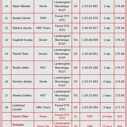
Lamborghini
10
Alpár Nándor
Devils
Murcielago
54
1:25:42.691
1 lap
178.08
R-GT
Ferrari 575
11
Szabó Jácint
RSR
54
1:25:43.370
1 lap
178.06
GTC
Ferrari 575
12
Takács Gyula
HRC Team
54
1:26:30.527
1 lap
176.44
GTC
Lamborghini
13
Ceglédi Csaba
Dexter
Murcielago
54
1:26:38.838
1 lap
176.16
R-GT
Lamborghini
14
Tömöl Tomi
Dexter
Murcielago
54
1:26:46.661
1 lap
175.89
R-GT
Lamborghini
15
Terjék Attila
RST
Murcielago
54
1:26:56.280
1 lap
175.57
R-GT
Lamborghini
16
Gerlóci Zoltán
Devils
Murcielago
53
1:25:37.893
2 laps
174.95
R-GT
Lamborghini
17
Almási Zoltán
RST
Murcielago
53
1:26:15.902
2 laps
173.66
R-GT
Ledzényi
Ferrari 575
18
HRC Team
52
1:25:35.084
3 laps
171.74
László
GTC
Ferrari 575
Cserti Tibor
Aspar
41
DNF
14 laps
N/A
GTC
Lamborghini
Sohajda
Steel City
Murcielago
30
DNF
25 laps
N/A