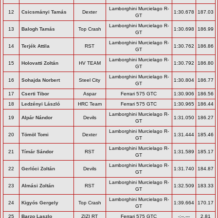
Lamborghini Murcielago R-
12
Csicsmányi Tamás
Dexter
1:30.678
187.03
GT
Lamborghini Murcielago R-
13
Balogh Tamás
Top Crash
1:30.698
186.99
GT
Lamborghini Murcielago R-
14
Terjék Attila
RST
1:30.762
186.86
GT
Lamborghini Murcielago R-
15
Holovatti Zoltán
HV TEAM
1:30.792
186.80
GT
Lamborghini Murcielago R-
16
Sohajda Norbert
Steel City
1:30.804
186.77
GT
17
Cserti Tibor
Aspar
Ferrari 575 GTC
1:30.906
186.56
18
Ledzényi László
HRC Team
Ferrari 575 GTC
1:30.965
186.44
Lamborghini Murcielago R-
19
Alpár Nándor
Devils
1:31.050
186.27
GT
Lamborghini Murcielago R-
20
Tömöl Tomi
Dexter
1:31.444
185.46
GT
Lamborghini Murcielago R-
21
Tímár Sándor
RST
1:31.589
185.17
GT
Lamborghini Murcielago R-
22
Gerlóci Zoltán
Devils
1:31.740
184.87
GT
Lamborghini Murcielago R-
23
Almási Zoltán
RST
1:32.509
183.33
GT
Lamborghini Murcielago R-
24
Kigyós Gergely
Top Crash
1:39.664
170.17
GT
25
Barzo Laszlo
ZIZI RT
Ferrari 575 GTC
-:--.---
2.81