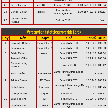
23
Barzo Laszlo
ZIZI RT
Ferrari 575 GTC
1:30.047
1.961
188.34
Lamborghini
24
Gerlóci Zoltán
Devils
1:30.157
2.071
188.11
Murcielago R-GT
Gyurcsánszky
25
Saleen S7-R
-:--.---
N/A
András
Versenyben futott leggyorsabb körök
Hely
Név
Csapat
Autó
Köridő
km/h
1
Sziráczki Balázs
PowerSlideR
Ferrari 575 GTC
1:28.936
190.69
2
Rácz Ádám
PowerSlideR
Ferrari 575 GTC
1:28.982
190.60
3
Fehér Zoltán
Aspar
Ferrari 575 GTC
1:29.477
189.54
4
Poszmik Gilbert
Ferrari 575 GTC
1:29.791
188.88
Gyurcsánszky
5
Saleen S7-R
1:30.009
188.42
András
Lamborghini Murcielago R-
6
Rupa Zoltán
Blindmouse
1:30.083
188.27
GT
7
Takács Gyula
HRC Team
Ferrari 575 GTC
1:30.147
188.13
Lamborghini Murcielago R-
8
Niebel Zoltán
Top Crash
1:30.329
187.75
GT
9
Csányi Balázs
Aspar
Ferrari 575 GTC
1:30.399
187.61
10
Szabó Jácint
RSR
Ferrari 575 GTC
1:30.479
187.44
Lamborghini Murcielago R-
11
Ceglédi Csaba
Dexter
1:30.555
187.29
GT