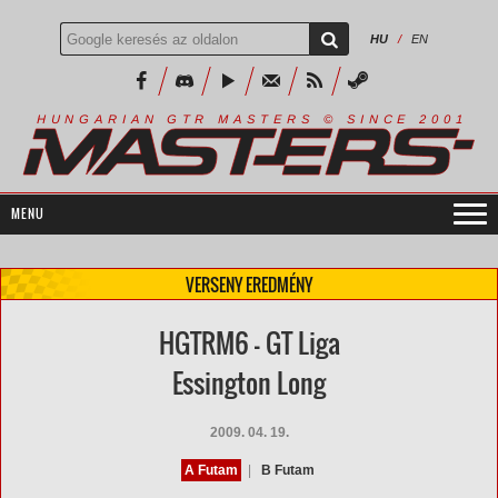
HU
/
EN
R
I
A
S
T
E
R
S
©
S
I
N
C
E
2
1
H
U
N
G
A
A
N
G
T
R
M
0
0
VERSENY EREDMÉNY
HGTRM6 - GT Liga
Essington Long
2009. 04. 19.
A Futam
|
B Futam