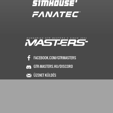
R
I
A
S
T
E
R
S
©
S
I
N
C
E
2
1
H
U
N
G
A
A
N
G
T
R
M
0
0
FACEBOOK.COM/GTRMASTERS
GTR-MASTERS.HU/DISCORD
ÜZENET KÜLDÉS
Copyright © 2016. Minden jog fenntartva
Hungarian GTR-Masters™
/ Des by KRi2
Vezetők
Média