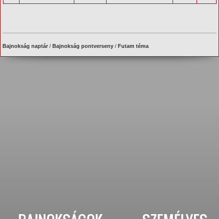
Bajnokság naptár
/
Bajnokság pontverseny
/
Futam téma