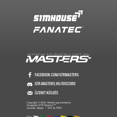
R
I
A
S
T
E
R
S
©
S
I
N
C
E
2
1
H
U
N
G
A
A
N
G
T
R
M
0
0
FACEBOOK.COM/GTRMASTERS
GTR-MASTERS.HU/DISCORD
ÜZENET KÜLDÉS
Copyright © 2016. Minden jog fenntartva
Hungarian GTR-Masters™
/ Des by KRi2
Vezetők
Média