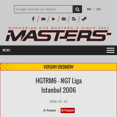
HU
/
EN
R
I
A
S
T
E
R
S
©
S
I
N
C
E
2
1
H
U
N
G
A
A
N
G
T
R
M
0
0
VERSENY EREDMÉNY
HGTRM6 - NGT Liga
Istanbul 2006
2009. 05. 10.
A Futam
|
B Futam