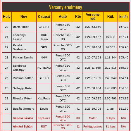
Verseny eredmény
Verseny
Hely
Név
Csapat
Autó
Kör
Kül.
km/h
idő
Ferrari 360
20
Barta Tibor
GTZ-RT
42
1:23:53.849
157.72
GTC
Ledzényi
HRC
Porsche GT3-
21
42
1:24:09.157
15.308
157.24
László
Team
RS
Pataki
Porsche GT3-
22
SPS
42
1:24:20.154
26.305
156.90
Szabolcs
RS
Ferrari 360
23
Farkas Tamás
NHM
42
1:25:07.193
1:13.344
155.46
GTC
Szloboda
Ferrari 360
24
HV TEAM
42
1:25:11.665
1:17.816
155.32
Gusztáv
GTC
Ferrari 360
25
Puskás Zoltán
GTZ-RT
42
1:25:37.389
1:43.540
154.54
GTC
Ferrari 360
26
Szilágyi Péter
42
1:25:38.854
1:45.005
154.50
GTC
Ferrari 360
27
Rózsás Péter
KapRozs
42
1:25:59.315
2:05.466
153.89
GTC
Ferrari 360
28
Busák Gergely
Devils
41
1:25:19.708
1 lap
151.39
GTC
Ferrari 360
Kaposi László
KapRozs
33
Motor
9 laps
N/A
GTC
Porsche GT3-
Almási Zoltán
RST
11
Felfüggesztés
31 laps
N/A
RS