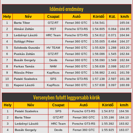
Időmérő eredmény
Hely
Név
Csapat
Autó
Köridő
Kül.
km/h
1
Barta Tibor
GTZ-RT
Ferrari 360 GTC
1:54.541
165.04
2
Almási Zoltán
RST
Porsche GT3-RS
1:54.605
0.064
164.95
3
Ledzényi László
HRC Team
Porsche GT3-RS
1:54.612
0.071
164.94
4
Szilágyi Péter
Ferrari 360 GTC
1:55.005
0.464
164.37
5
Szloboda Gusztáv
HV TEAM
Ferrari 360 GTC
1:55.829
1.288
163.20
6
Puskás Zoltán
GTZ-RT
Ferrari 360 GTC
1:56.086
1.545
162.84
7
Busák Gergely
Devils
Ferrari 360 GTC
1:56.090
1.549
162.84
8
Farkas Tamás
NHM
Ferrari 360 GTC
1:56.639
2.098
162.07
9
Rózsás Péter
KapRozs
Ferrari 360 GTC
1:56.982
2.441
161.59
10
Pataki Szabolcs
SPS
Porsche GT3-RS
1:57.138
2.597
161.38
11
Kaposi László
KapRozs
Ferrari 360 GTC
1:57.638
3.097
160.69
Versenyben futott leggyorsabb körök
Hely
Név
Csapat
Autó
Köridő
km/h
1
Pataki Szabolcs
SPS
Porsche GT3-RS
1:54.872
164.56
2
Barta Tibor
GTZ-RT
Ferrari 360 GTC
1:55.196
164.10
3
Ledzényi László
HRC Team
Porsche GT3-RS
1:55.392
163.82
4
Busák Gergely
Devils
Ferrari 360 GTC
1:55.925
163.07