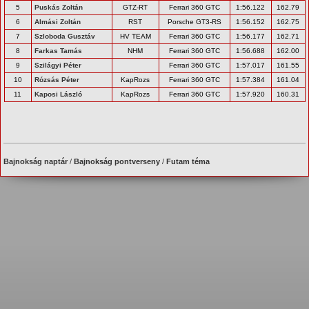
5
Puskás Zoltán
GTZ-RT
Ferrari 360 GTC
1:56.122
162.79
6
Almási Zoltán
RST
Porsche GT3-RS
1:56.152
162.75
7
Szloboda Gusztáv
HV TEAM
Ferrari 360 GTC
1:56.177
162.71
8
Farkas Tamás
NHM
Ferrari 360 GTC
1:56.688
162.00
9
Szilágyi Péter
Ferrari 360 GTC
1:57.017
161.55
10
Rózsás Péter
KapRozs
Ferrari 360 GTC
1:57.384
161.04
11
Kaposi László
KapRozs
Ferrari 360 GTC
1:57.920
160.31
Bajnokság naptár
/
Bajnokság pontverseny
/
Futam téma