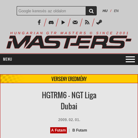
HU
/
EN
R
I
A
S
T
E
R
S
©
S
I
N
C
E
2
1
H
U
N
G
A
A
N
G
T
R
M
0
0
VERSENY EREDMÉNY
HGTRM6 - NGT Liga
Dubai
2009. 02. 01.
A Futam
|
B Futam