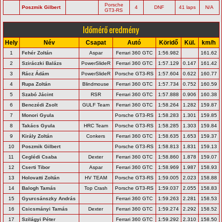
Porsche
Poszmik Gilbert
4
DNF
41 laps
N/A
GT3-RS
Időmérő eredmény
Hely
Név
Csapat
Autó
Köridő
Kül.
km/h
1
Fehér Zoltán
Aspar
Ferrari 360 GTC
1:56.982
161.62
2
Sziráczki Balázs
PowerSlideR
Ferrari 360 GTC
1:57.129
0.147
161.42
3
Rácz Ádám
PowerSlideR
Porsche GT3-RS
1:57.604
0.622
160.77
4
Rupa Zoltán
Blindmouse
Ferrari 360 GTC
1:57.734
0.752
160.59
5
Szabó Jácint
RSR
Ferrari 360 GTC
1:57.888
0.906
160.38
6
Benczédi Zsolt
GULF Team
Ferrari 360 GTC
1:58.264
1.282
159.87
7
Monori Gyula
Porsche GT3-RS
1:58.283
1.301
159.85
8
Takács Gyula
HRC Team
Porsche GT3-RS
1:58.285
1.303
159.84
9
Király Zoltán
Conkers
Ferrari 360 GTC
1:58.635
1.653
159.37
10
Poszmik Gilbert
Porsche GT3-RS
1:58.813
1.831
159.13
11
Ceglédi Csaba
Dexter
Ferrari 360 GTC
1:58.860
1.878
159.07
12
Cserti Tibor
Aspar
Ferrari 360 GTC
1:58.969
1.987
158.93
13
Holovatti Zoltán
HV TEAM
Porsche GT3-RS
1:59.005
2.023
158.88
14
Balogh Tamás
Top Crash
Porsche GT3-RS
1:59.037
2.055
158.83
15
Gyurcsánszky András
Ferrari 360 GTC
1:59.263
2.281
158.53
16
Csicsmányi Tamás
Dexter
Ferrari 360 GTC
1:59.274
2.292
158.52
17
Szilágyi Péter
Ferrari 360 GTC
1:59.292
2.310
158.50