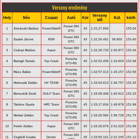
Verseny eredmény
Verseny
Hely
Név
Csapat
Autó
Kör
Kül.
km/h
idő
Ferrari 360
1
Sziráczki Balázs
PowerSlideR
45
1:31:27.856
155.04
GTC
Ferrari 360
2
Szabó Jácint
RSR
45
1:32:26.461
58.605
153.40
GTC
Ferrari 360
3
Csányi Balázs
Aspar
45
1:32:28.733
1:00.877
153.34
GTC
Porsche
4
Balogh Tamás
Top Crash
45
1:32:52.459
1:24.603
152.68
GT3-RS
Porsche
5
Rácz Ádám
PowerSlideR
45
1:32:57.013
1:29.157
152.56
GT3-RS
Porsche
6
Holovatti Zoltán
HV TEAM
45
1:33:04.613
1:36.757
152.35
GT3-RS
Ferrari 360
7
Benczédi Zsolt
GULF Team
45
1:33:08.468
1:40.612
152.25
GTC
Porsche
8
Takács Gyula
HRC Team
45
1:33:17.834
1:49.978
151.99
GT3-RS
Porsche
9
Niebel Zoltán
Top Crash
45
1:33:26.584
1:58.728
151.75
GT3-RS
Ferrari 360
10
Fehér Zoltán
Aspar
45
1:33:28.876
2:01.020
151.69
GTC
Ferrari 360
11
Ceglédi Csaba
Dexter
45
1:33:50.101
2:22.245
151.12