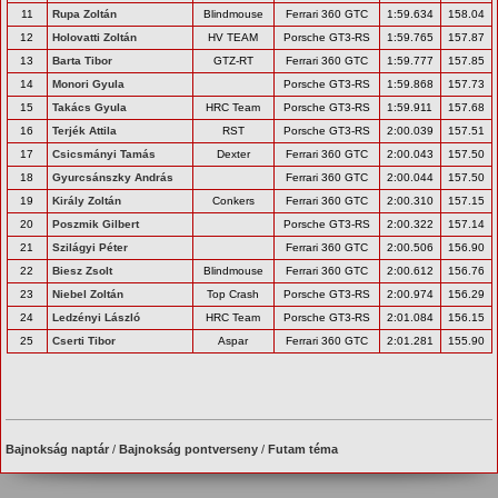
11
Rupa Zoltán
Blindmouse
Ferrari 360 GTC
1:59.634
158.04
12
Holovatti Zoltán
HV TEAM
Porsche GT3-RS
1:59.765
157.87
13
Barta Tibor
GTZ-RT
Ferrari 360 GTC
1:59.777
157.85
14
Monori Gyula
Porsche GT3-RS
1:59.868
157.73
15
Takács Gyula
HRC Team
Porsche GT3-RS
1:59.911
157.68
16
Terjék Attila
RST
Porsche GT3-RS
2:00.039
157.51
17
Csicsmányi Tamás
Dexter
Ferrari 360 GTC
2:00.043
157.50
18
Gyurcsánszky András
Ferrari 360 GTC
2:00.044
157.50
19
Király Zoltán
Conkers
Ferrari 360 GTC
2:00.310
157.15
20
Poszmik Gilbert
Porsche GT3-RS
2:00.322
157.14
21
Szilágyi Péter
Ferrari 360 GTC
2:00.506
156.90
22
Biesz Zsolt
Blindmouse
Ferrari 360 GTC
2:00.612
156.76
23
Niebel Zoltán
Top Crash
Porsche GT3-RS
2:00.974
156.29
24
Ledzényi László
HRC Team
Porsche GT3-RS
2:01.084
156.15
25
Cserti Tibor
Aspar
Ferrari 360 GTC
2:01.281
155.90
Bajnokság naptár
/
Bajnokság pontverseny
/
Futam téma