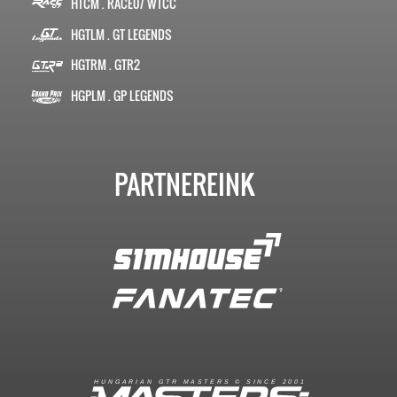
HTCM . RACE07 WTCC
HGTLM . GT LEGENDS
HGTRM . GTR2
HGPLM . GP LEGENDS
PARTNEREINK
R
I
A
S
T
E
R
S
©
S
I
N
C
E
2
1
H
U
N
G
A
A
N
G
T
R
M
0
0