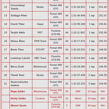
GTC
Csicsmányi
Ferrari 360
12
Dexter
44
1:31:34.821
1 lap
151.40
Tamás
GTC
Ferrari 360
13
Szilágyi Péter
44
1:31:46.949
1 lap
151.07
GTC
Ferrari 360
14
Cserti Tibor
Aspar
44
1:31:56.189
1 lap
150.81
GTC
Porsche
15
Terjék Attila
RST
44
1:32:11.902
1 lap
150.39
GT3-RS
Ferrari 360
16
Dózsa Ákos
PKR Team
44
1:32:17.674
1 lap
150.23
GTC
Ferrari 360
17
Barta Tibor
GTZ-RT
44
1:32:42.531
1 lap
149.56
GTC
Porsche
18
Ledzényi László
HRC Team
44
1:33:04.053
1 lap
148.98
GT3-RS
Ferrari 360
19
Biesz Zsolt
Blindmouse
44
1:33:19.283
1 lap
148.58
GTC
Ferrari 360
20
Tömöl Tomi
Dexter
43
1:32:37.439
2 laps
146.29
GTC
Gyurcsánszky
Ferrari 360
21
42
1:31:52.223
3 laps
144.06
András
GTC
Ferrari 360
Rupa Zoltán
Blindmouse
35
DNF
10 laps
N/A
GTC
Ferrari 360
Király Zoltán
Conkers
21
Motor
24 laps
N/A
GTC
Porsche
Monori Gyula
5
DNF
40 laps
N/A
GT3-RS