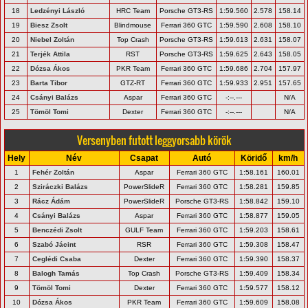
18
Ledzényi László
HRC Team
Porsche GT3-RS
1:59.560
2.578
158.14
19
Biesz Zsolt
Blindmouse
Ferrari 360 GTC
1:59.590
2.608
158.10
20
Niebel Zoltán
Top Crash
Porsche GT3-RS
1:59.613
2.631
158.07
21
Terjék Attila
RST
Porsche GT3-RS
1:59.625
2.643
158.05
22
Dózsa Ákos
PKR Team
Ferrari 360 GTC
1:59.686
2.704
157.97
23
Barta Tibor
GTZ-RT
Ferrari 360 GTC
1:59.933
2.951
157.65
24
Csányi Balázs
Aspar
Ferrari 360 GTC
-:--.---
N/A
25
Tömöl Tomi
Dexter
Ferrari 360 GTC
-:--.---
N/A
Versenyben futott leggyorsabb körök
Hely
Név
Csapat
Autó
Köridő
km/h
1
Fehér Zoltán
Aspar
Ferrari 360 GTC
1:58.161
160.01
2
Sziráczki Balázs
PowerSlideR
Ferrari 360 GTC
1:58.281
159.85
3
Rácz Ádám
PowerSlideR
Porsche GT3-RS
1:58.842
159.10
4
Csányi Balázs
Aspar
Ferrari 360 GTC
1:58.877
159.05
5
Benczédi Zsolt
GULF Team
Ferrari 360 GTC
1:59.203
158.61
6
Szabó Jácint
RSR
Ferrari 360 GTC
1:59.308
158.47
7
Ceglédi Csaba
Dexter
Ferrari 360 GTC
1:59.390
158.37
8
Balogh Tamás
Top Crash
Porsche GT3-RS
1:59.409
158.34
9
Tömöl Tomi
Dexter
Ferrari 360 GTC
1:59.577
158.12
10
Dózsa Ákos
PKR Team
Ferrari 360 GTC
1:59.609
158.08