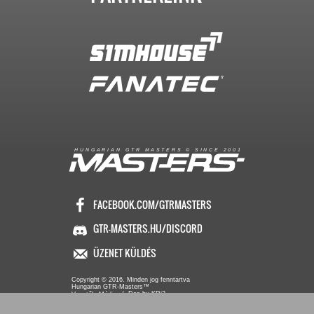
R
I
A
S
T
E
R
S
©
S
I
N
C
E
2
1
H
U
N
G
A
A
N
G
T
R
M
0
0
FACEBOOK.COM/GTRMASTERS
GTR-MASTERS.HU/DISCORD
ÜZENET KÜLDÉS
Copyright © 2016. Minden jog fenntartva
Hungarian GTR-Masters™
/ Des by KRi2
Vezetők
Média