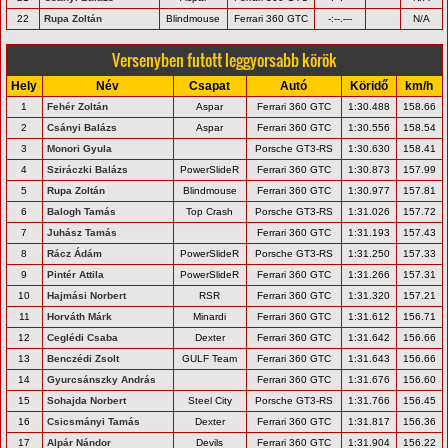
22
Rupa Zoltán
Blindmouse
Ferrari 360 GTC
-:--.---
N/A
Versenyben futott leggyorsabb körök
Hely
Név
Csapat
Autó
Köridő
km/h
1
Fehér Zoltán
Aspar
Ferrari 360 GTC
1:30.488
158.66
2
Csányi Balázs
Aspar
Ferrari 360 GTC
1:30.556
158.54
3
Monori Gyula
Porsche GT3-RS
1:30.630
158.41
4
Sziráczki Balázs
PowerSlideR
Ferrari 360 GTC
1:30.873
157.99
5
Rupa Zoltán
Blindmouse
Ferrari 360 GTC
1:30.977
157.81
6
Balogh Tamás
Top Crash
Porsche GT3-RS
1:31.026
157.72
7
Juhász Tamás
Ferrari 360 GTC
1:31.193
157.43
8
Rácz Ádám
PowerSlideR
Porsche GT3-RS
1:31.250
157.33
9
Pintér Attila
PowerSlideR
Ferrari 360 GTC
1:31.266
157.31
10
Hajmási Norbert
RSR
Ferrari 360 GTC
1:31.320
157.21
11
Horváth Márk
Minardi
Ferrari 360 GTC
1:31.612
156.71
12
Ceglédi Csaba
Dexter
Ferrari 360 GTC
1:31.642
156.66
13
Benczédi Zsolt
GULF Team
Ferrari 360 GTC
1:31.643
156.66
14
Gyurcsánszky András
Ferrari 360 GTC
1:31.676
156.60
15
Sohajda Norbert
Steel City
Porsche GT3-RS
1:31.766
156.45
16
Csicsmányi Tamás
Dexter
Ferrari 360 GTC
1:31.817
156.36
17
Alpár Nándor
Devils
Ferrari 360 GTC
1:31.904
156.22