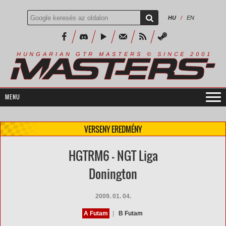
HU
/
EN
R
I
A
S
T
E
R
S
©
S
I
N
C
E
2
1
H
U
N
G
A
A
N
G
T
R
M
0
0
VERSENY EREDMÉNY
HGTRM6 - NGT Liga
Donington
2009. 01. 04.
A Futam
|
B Futam