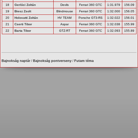
18
Gerlóci Zoltán
Devils
Ferrari 360 GTC
1:31.979
156.09
19
Biesz Zsolt
Blindmouse
Ferrari 360 GTC
1:32.000
156.05
20
Holovatti Zoltán
HV TEAM
Porsche GT3-RS
1:32.022
156.01
21
Cserti Tibor
Aspar
Ferrari 360 GTC
1:32.038
155.99
22
Barta Tibor
GTZ-RT
Ferrari 360 GTC
1:32.093
155.89
Bajnokság naptár
/
Bajnokság pontverseny
/
Futam téma