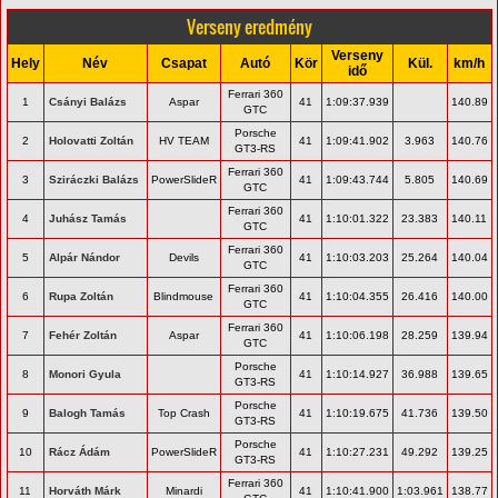
Verseny eredmény
Verseny
Hely
Név
Csapat
Autó
Kör
Kül.
km/h
idő
Ferrari 360
1
Csányi Balázs
Aspar
41
1:09:37.939
140.89
GTC
Porsche
2
Holovatti Zoltán
HV TEAM
41
1:09:41.902
3.963
140.76
GT3-RS
Ferrari 360
3
Sziráczki Balázs
PowerSlideR
41
1:09:43.744
5.805
140.69
GTC
Ferrari 360
4
Juhász Tamás
41
1:10:01.322
23.383
140.11
GTC
Ferrari 360
5
Alpár Nándor
Devils
41
1:10:03.203
25.264
140.04
GTC
Ferrari 360
6
Rupa Zoltán
Blindmouse
41
1:10:04.355
26.416
140.00
GTC
Ferrari 360
7
Fehér Zoltán
Aspar
41
1:10:06.198
28.259
139.94
GTC
Porsche
8
Monori Gyula
41
1:10:14.927
36.988
139.65
GT3-RS
Porsche
9
Balogh Tamás
Top Crash
41
1:10:19.675
41.736
139.50
GT3-RS
Porsche
10
Rácz Ádám
PowerSlideR
41
1:10:27.231
49.292
139.25
GT3-RS
Ferrari 360
11
Horváth Márk
Minardi
41
1:10:41.900
1:03.961
138.77