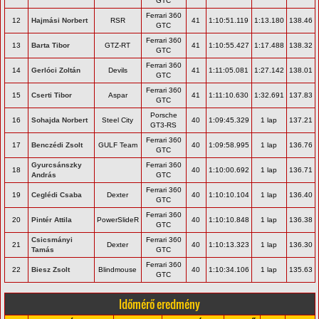
GTC
Ferrari 360
12
Hajmási Norbert
RSR
41
1:10:51.119
1:13.180
138.46
GTC
Ferrari 360
13
Barta Tibor
GTZ-RT
41
1:10:55.427
1:17.488
138.32
GTC
Ferrari 360
14
Gerlóci Zoltán
Devils
41
1:11:05.081
1:27.142
138.01
GTC
Ferrari 360
15
Cserti Tibor
Aspar
41
1:11:10.630
1:32.691
137.83
GTC
Porsche
16
Sohajda Norbert
Steel City
40
1:09:45.329
1 lap
137.21
GT3-RS
Ferrari 360
17
Benczédi Zsolt
GULF Team
40
1:09:58.995
1 lap
136.76
GTC
Gyurcsánszky
Ferrari 360
18
40
1:10:00.692
1 lap
136.71
András
GTC
Ferrari 360
19
Ceglédi Csaba
Dexter
40
1:10:10.104
1 lap
136.40
GTC
Ferrari 360
20
Pintér Attila
PowerSlideR
40
1:10:10.848
1 lap
136.38
GTC
Csicsmányi
Ferrari 360
21
Dexter
40
1:10:13.323
1 lap
136.30
Tamás
GTC
Ferrari 360
22
Biesz Zsolt
Blindmouse
40
1:10:34.106
1 lap
135.63
GTC
Időmérő eredmény