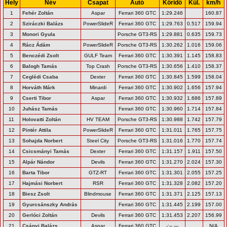
Hely
Név
Csapat
Autó
Köridő
Kül.
km/h
1
Fehér Zoltán
Aspar
Ferrari 360 GTC
1:29.246
160.87
2
Sziráczki Balázs
PowerSlideR
Ferrari 360 GTC
1:29.763
0.517
159.94
3
Monori Gyula
Porsche GT3-RS
1:29.881
0.635
159.73
4
Rácz Ádám
PowerSlideR
Porsche GT3-RS
1:30.262
1.016
159.06
5
Benczédi Zsolt
GULF Team
Ferrari 360 GTC
1:30.391
1.145
158.83
6
Balogh Tamás
Top Crash
Porsche GT3-RS
1:30.656
1.410
158.37
7
Ceglédi Csaba
Dexter
Ferrari 360 GTC
1:30.845
1.599
158.04
8
Horváth Márk
Minardi
Ferrari 360 GTC
1:30.902
1.656
157.94
9
Cserti Tibor
Aspar
Ferrari 360 GTC
1:30.932
1.686
157.89
10
Juhász Tamás
Ferrari 360 GTC
1:30.960
1.714
157.84
11
Holovatti Zoltán
HV TEAM
Porsche GT3-RS
1:30.988
1.742
157.79
12
Pintér Attila
PowerSlideR
Ferrari 360 GTC
1:31.011
1.765
157.75
13
Sohajda Norbert
Steel City
Porsche GT3-RS
1:31.016
1.770
157.74
14
Csicsmányi Tamás
Dexter
Ferrari 360 GTC
1:31.157
1.911
157.50
15
Alpár Nándor
Devils
Ferrari 360 GTC
1:31.270
2.024
157.30
16
Barta Tibor
GTZ-RT
Ferrari 360 GTC
1:31.301
2.055
157.25
17
Hajmási Norbert
RSR
Ferrari 360 GTC
1:31.328
2.082
157.20
18
Biesz Zsolt
Blindmouse
Ferrari 360 GTC
1:31.371
2.125
157.13
19
Gyurcsánszky András
Ferrari 360 GTC
1:31.445
2.199
157.00
20
Gerlóci Zoltán
Devils
Ferrari 360 GTC
1:31.453
2.207
156.99
21
Csányi Balázs
Aspar
Ferrari 360 GTC
-:--.---
N/A