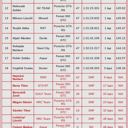
GTC
Holovatti
Porsche GT3-
12
HV TEAM
47
1:31:23.301
1 lap
145.62
Zoltán
RS
Ferrari 360
13
Mórocz László
Minardi
47
1:31:23.832
1 lap
145.60
GTC
Porsche GT3-
14
Terjék Attila
RST
47
1:31:28.921
1 lap
145.47
RS
Ferrari 360
15
Alpár Nándor
Devils
47
1:31:42.106
1 lap
145.12
GTC
Sohajda
Porsche GT3-
16
Steel City
47
1:32:21.017
1 lap
144.10
Norbert
RS
Ferrari 360
17
Fehér Zoltán
Aspar
47
1:32:41.339
1 lap
143.57
GTC
Ferrari 360
18
Ceglédi Csaba
Dexter
45
1:32:06.003
3 laps
138.34
GTC
Hajmási
Ferrari 360
RSR
42
DNF
6 laps
N/A
Norbert
GTC
Ferrari 360
Barta Tibor
GTZ-RT
31
DNF
17 laps
N/A
GTC
Benczédi
Ferrari 360
GULF Team
28
DNF
20 laps
N/A
Zsolt
GTC
Porsche GT3-
Mágori Dániel
HRC Team
25
DNF
23 laps
N/A
RS
Ferrari 360
Sándor Tibor
16
DNF
32 laps
N/A
GTC
Ledzényi
Porsche GT3-
HRC Team
0
DNF
48 laps
N/A
László
RS
Ferrari 360
Csányi Balázs
Aspar
0
DQ
48 laps
N/A