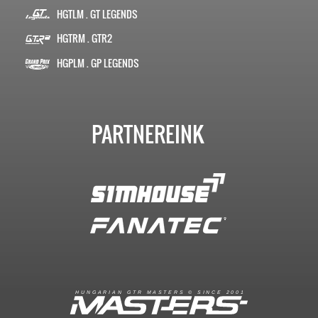
HGTLM . GT LEGENDS
HGTRM . GTR2
HGPLM . GP LEGENDS
PARTNEREINK
R
I
A
S
T
E
R
S
©
S
I
N
C
E
2
1
H
U
N
G
A
A
N
G
T
R
M
0
0