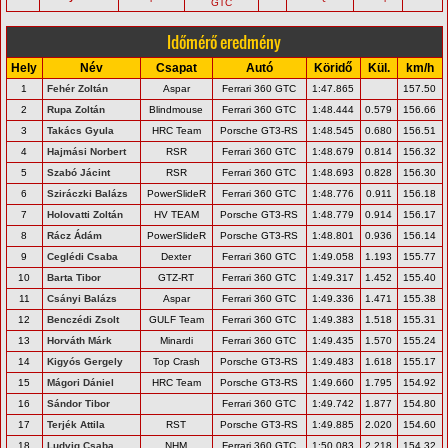
GTC
Időmérő eredmény
Hely
Név
Csapat
Autó
Köridő
Kül.
km/h
1
Fehér Zoltán
Aspar
Ferrari 360 GTC
1:47.865
157.50
2
Rupa Zoltán
Blindmouse
Ferrari 360 GTC
1:48.444
0.579
156.66
3
Takács Gyula
HRC Team
Porsche GT3-RS
1:48.545
0.680
156.51
4
Hajmási Norbert
RSR
Ferrari 360 GTC
1:48.679
0.814
156.32
5
Szabó Jácint
RSR
Ferrari 360 GTC
1:48.693
0.828
156.30
6
Sziráczki Balázs
PowerSlideR
Ferrari 360 GTC
1:48.776
0.911
156.18
7
Holovatti Zoltán
HV TEAM
Porsche GT3-RS
1:48.779
0.914
156.17
8
Rácz Ádám
PowerSlideR
Porsche GT3-RS
1:48.801
0.936
156.14
9
Ceglédi Csaba
Dexter
Ferrari 360 GTC
1:49.058
1.193
155.77
10
Barta Tibor
GTZ-RT
Ferrari 360 GTC
1:49.317
1.452
155.40
11
Csányi Balázs
Aspar
Ferrari 360 GTC
1:49.336
1.471
155.38
12
Benczédi Zsolt
GULF Team
Ferrari 360 GTC
1:49.383
1.518
155.31
13
Horváth Márk
Minardi
Ferrari 360 GTC
1:49.435
1.570
155.24
14
Kigyós Gergely
Top Crash
Porsche GT3-RS
1:49.483
1.618
155.17
15
Mágori Dániel
HRC Team
Porsche GT3-RS
1:49.660
1.795
154.92
16
Sándor Tibor
Ferrari 360 GTC
1:49.742
1.877
154.80
17
Terjék Attila
RST
Porsche GT3-RS
1:49.885
2.020
154.60
18
Ludvig Csaba
NHM
Ferrari 360 GTC
1:50.083
2.218
154.32