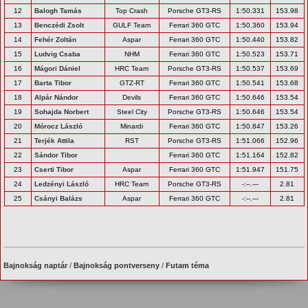
12
Balogh Tamás
Top Crash
Porsche GT3-RS
1:50.331
153.98
13
Benczédi Zsolt
GULF Team
Ferrari 360 GTC
1:50.360
153.94
14
Fehér Zoltán
Aspar
Ferrari 360 GTC
1:50.440
153.82
15
Ludvig Csaba
NHM
Ferrari 360 GTC
1:50.523
153.71
16
Mágori Dániel
HRC Team
Porsche GT3-RS
1:50.537
153.69
17
Barta Tibor
GTZ-RT
Ferrari 360 GTC
1:50.541
153.68
18
Alpár Nándor
Devils
Ferrari 360 GTC
1:50.646
153.54
19
Sohajda Norbert
Steel City
Porsche GT3-RS
1:50.646
153.54
20
Mórocz László
Minardi
Ferrari 360 GTC
1:50.847
153.26
21
Terjék Attila
RST
Porsche GT3-RS
1:51.066
152.96
22
Sándor Tibor
Ferrari 360 GTC
1:51.164
152.82
23
Cserti Tibor
Aspar
Ferrari 360 GTC
1:51.947
151.75
24
Ledzényi László
HRC Team
Porsche GT3-RS
-:--.---
2.81
25
Csányi Balázs
Aspar
Ferrari 360 GTC
-:--.---
2.81
Bajnokság naptár
/
Bajnokság pontverseny
/
Futam téma