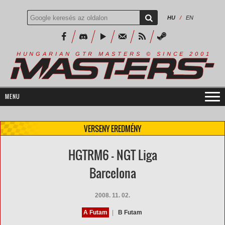
HU
/
EN
R
I
A
S
T
E
R
S
©
S
I
N
C
E
2
1
H
U
N
G
A
A
N
G
T
R
M
0
0
VERSENY EREDMÉNY
HGTRM6 - NGT Liga
Barcelona
2008. 11. 02.
A Futam
|
B Futam