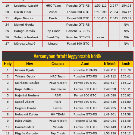
19
Ledzényi László
HRC Team
Porsche GT3-RS
1:50.112
2.247
154.28
20
Cserti Tibor
Aspar
Ferrari 360 GTC
1:50.199
2.334
154.16
21
Alpár Nándor
Devils
Ferrari 360 GTC
1:50.410
2.545
153.87
24
Monori Gyula
Porsche GT3-RS
-:--.---
N/A
25
Balogh Tamás
Top Crash
Porsche GT3-RS
-:--.---
N/A
26
Sohajda Norbert
Steel City
Porsche GT3-RS
-:--.---
N/A
27
Mórocz László
Minardi
Ferrari 360 GTC
-:--.---
N/A
Versenyben futott leggyorsabb körök
Hely
Név
Csapat
Autó
Köridő
km/h
1
Monori Gyula
Porsche GT3-RS
1:49.110
155.70
2
Takács Gyula
HRC Team
Porsche GT3-RS
1:49.312
155.41
3
Sziráczki Balázs
PowerSlideR
Ferrari 360 GTC
1:49.517
155.12
4
Rupa Zoltán
Blindmouse
Ferrari 360 GTC
1:49.528
155.11
5
Hajmási Norbert
RSR
Ferrari 360 GTC
1:49.588
155.02
6
Szabó Jácint
RSR
Ferrari 360 GTC
1:49.746
154.80
7
Ceglédi Csaba
Dexter
Ferrari 360 GTC
1:49.755
154.78
8
Holovatti Zoltán
HV TEAM
Porsche GT3-RS
1:49.901
154.58
9
Rácz Ádám
PowerSlideR
Porsche GT3-RS
1:49.984
154.46
10
Horváth Márk
Minardi
Ferrari 360 GTC
1:50.149
154.23
11
Kigyós Gergely
Top Crash
Porsche GT3-RS
1:50.230
154.12