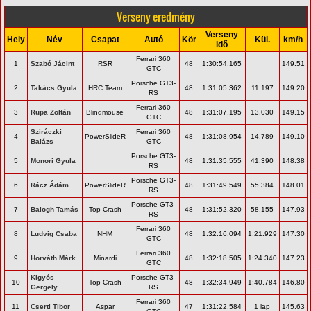
Verseny eredmény
Verseny
Hely
Név
Csapat
Autó
Kör
Kül.
km/h
idő
Ferrari 360
1
Szabó Jácint
RSR
48
1:30:54.165
149.51
GTC
Porsche GT3-
2
Takács Gyula
HRC Team
48
1:31:05.362
11.197
149.20
RS
Ferrari 360
3
Rupa Zoltán
Blindmouse
48
1:31:07.195
13.030
149.15
GTC
Sziráczki
Ferrari 360
4
PowerSlideR
48
1:31:08.954
14.789
149.10
Balázs
GTC
Porsche GT3-
5
Monori Gyula
48
1:31:35.555
41.390
148.38
RS
Porsche GT3-
6
Rácz Ádám
PowerSlideR
48
1:31:49.549
55.384
148.01
RS
Porsche GT3-
7
Balogh Tamás
Top Crash
48
1:31:52.320
58.155
147.93
RS
Ferrari 360
8
Ludvig Csaba
NHM
48
1:32:16.094
1:21.929
147.30
GTC
Ferrari 360
9
Horváth Márk
Minardi
48
1:32:18.505
1:24.340
147.23
GTC
Kigyós
Porsche GT3-
10
Top Crash
48
1:32:34.949
1:40.784
146.80
Gergely
RS
Ferrari 360
11
Cserti Tibor
Aspar
47
1:31:22.584
1 lap
145.63