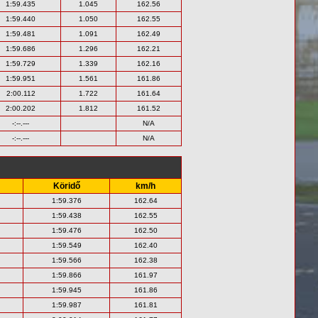
1:59.435
1.045
162.56
1:59.440
1.050
162.55
1:59.481
1.091
162.49
1:59.686
1.296
162.21
1:59.729
1.339
162.16
1:59.951
1.561
161.86
2:00.112
1.722
161.64
2:00.202
1.812
161.52
-:--.---
N/A
-:--.---
N/A
Köridő
km/h
1:59.376
162.64
1:59.438
162.55
1:59.476
162.50
1:59.549
162.40
1:59.566
162.38
1:59.866
161.97
1:59.945
161.86
1:59.987
161.81