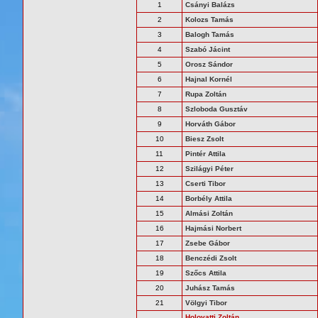
1
Csányi Balázs
2
Kolozs Tamás
3
Balogh Tamás
4
Szabó Jácint
5
Orosz Sándor
6
Hajnal Kornél
7
Rupa Zoltán
8
Szloboda Gusztáv
9
Horváth Gábor
10
Biesz Zsolt
11
Pintér Attila
12
Szilágyi Péter
13
Cserti Tibor
14
Borbély Attila
15
Almási Zoltán
16
Hajmási Norbert
17
Zsebe Gábor
18
Benczédi Zsolt
19
Szőcs Attila
20
Juhász Tamás
21
Völgyi Tibor
Holovatti Zoltán