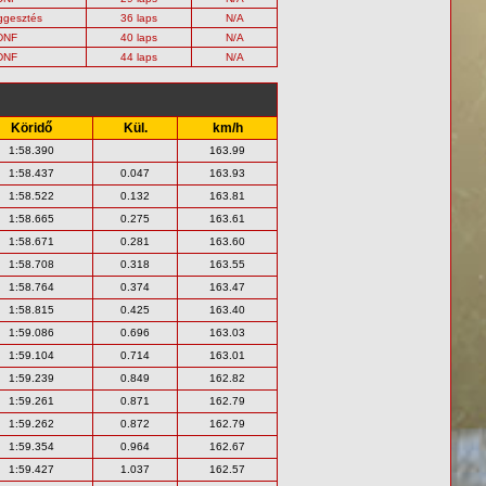
ggesztés
36 laps
N/A
DNF
40 laps
N/A
DNF
44 laps
N/A
Köridő
Kül.
km/h
1:58.390
163.99
1:58.437
0.047
163.93
1:58.522
0.132
163.81
1:58.665
0.275
163.61
1:58.671
0.281
163.60
1:58.708
0.318
163.55
1:58.764
0.374
163.47
1:58.815
0.425
163.40
1:59.086
0.696
163.03
1:59.104
0.714
163.01
1:59.239
0.849
162.82
1:59.261
0.871
162.79
1:59.262
0.872
162.79
1:59.354
0.964
162.67
1:59.427
1.037
162.57