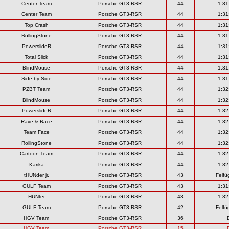
Center Team
Porsche GT3-RSR
44
1:31
Center Team
Porsche GT3-RSR
44
1:31
Top Crash
Porsche GT3-RSR
44
1:31
RollingStone
Porsche GT3-RSR
44
1:31
PowerslideR
Porsche GT3-RSR
44
1:31
Total Slick
Porsche GT3-RSR
44
1:31
BlindMouse
Porsche GT3-RSR
44
1:31
Side by Side
Porsche GT3-RSR
44
1:31
PZBT Team
Porsche GT3-RSR
44
1:32
BlindMouse
Porsche GT3-RSR
44
1:32
PowerslideR
Porsche GT3-RSR
44
1:32
Rave & Race
Porsche GT3-RSR
44
1:32
Team Face
Porsche GT3-RSR
44
1:32
RollingStone
Porsche GT3-RSR
44
1:32
Cartoon Team
Porsche GT3-RSR
44
1:32
Karika
Porsche GT3-RSR
44
1:32
tHUNder jr.
Porsche GT3-RSR
43
Felfü
GULF Team
Porsche GT3-RSR
43
1:31
HUNter
Porsche GT3-RSR
43
1:32
GULF Team
Porsche GT3-RSR
42
Felfü
HGV Team
Porsche GT3-RSR
36
HGV Team
Porsche GT3-RSR
15