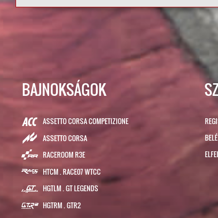
BAJNOKSÁGOK
S
ASSETTO CORSA COMPETIZIONE
REG
BEL
ASSETTO CORSA
ELFE
RACEROOM R3E
HTCM . RACE07 WTCC
HGTLM . GT LEGENDS
HGTRM . GTR2