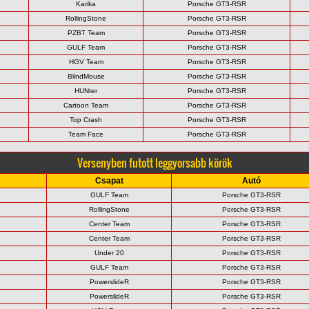
Karika
Porsche GT3-RSR
RollingStone
Porsche GT3-RSR
PZBT Team
Porsche GT3-RSR
GULF Team
Porsche GT3-RSR
HGV Team
Porsche GT3-RSR
BlindMouse
Porsche GT3-RSR
HUNter
Porsche GT3-RSR
Cartoon Team
Porsche GT3-RSR
Top Crash
Porsche GT3-RSR
Team Face
Porsche GT3-RSR
Versenyben futott leggyorsabb körök
Csapat
Autó
GULF Team
Porsche GT3-RSR
RollingStone
Porsche GT3-RSR
Center Team
Porsche GT3-RSR
Center Team
Porsche GT3-RSR
Under 20
Porsche GT3-RSR
GULF Team
Porsche GT3-RSR
PowerslideR
Porsche GT3-RSR
PowerslideR
Porsche GT3-RSR