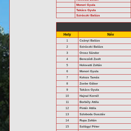
Monori Gyula
Takács Gyula
Sziráczki Balázs
Hely
Név
1
Csányi Balázs
2
Sziráczki Balázs
3
Orosz Sándor
4
Benczédi Zsolt
5
Holovatti Zoltán
6
Monori Gyula
7
Kolozs Tamás
8
Zsebe Gábor
9
Takács Gyula
10
Hajnal Kornél
11
Borbély Attila
12
Pintér Attila
13
Szloboda Gusztáv
14
Rupa Zoltán
15
Szilágyi Péter