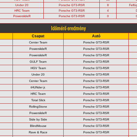
Under 20
Porsche GT3-RSR
8
Felfü
HRC Team
Porsche GT3-RSR
4
PowerslideR
Porsche GT3-RSR
0
Időmérő eredmény
Csapat
Autó
Center Team
Porsche GT3-RSR
PowerslideR
Porsche GT3-RSR
PowerslideR
Porsche GT3-RSR
GULF Team
Porsche GT3-RSR
HGV Team
Porsche GT3-RSR
Under 20
Porsche GT3-RSR
Center Team
Porsche GT3-RSR
tHUNder jr.
Porsche GT3-RSR
HRC Team
Porsche GT3-RSR
Total Slick
Porsche GT3-RSR
RollingStone
Porsche GT3-RSR
PowerslideR
Porsche GT3-RSR
Side by Side
Porsche GT3-RSR
BlindMouse
Porsche GT3-RSR
Rave & Race
Porsche GT3-RSR