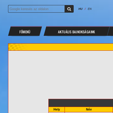
HU
/
EN
FŐMENÜ
AKTUÁLIS BAJNOKSÁGAINK
Hely
Név