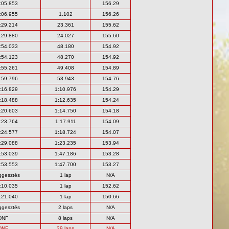
:05.853
156.29
:06.955
1.102
156.26
:29.214
23.361
155.62
:29.880
24.027
155.60
:54.033
48.180
154.92
:54.123
48.270
154.92
:55.261
49.408
154.89
:59.796
53.943
154.76
:16.829
1:10.976
154.29
:18.488
1:12.635
154.24
:20.603
1:14.750
154.18
:23.764
1:17.911
154.09
:24.577
1:18.724
154.07
:29.088
1:23.235
153.94
:53.039
1:47.186
153.28
:53.553
1:47.700
153.27
ggesztés
1 lap
N/A
:10.035
1 lap
152.62
:21.040
1 lap
150.66
ggesztés
2 laps
N/A
DNF
8 laps
N/A
DNF
29 laps
N/A