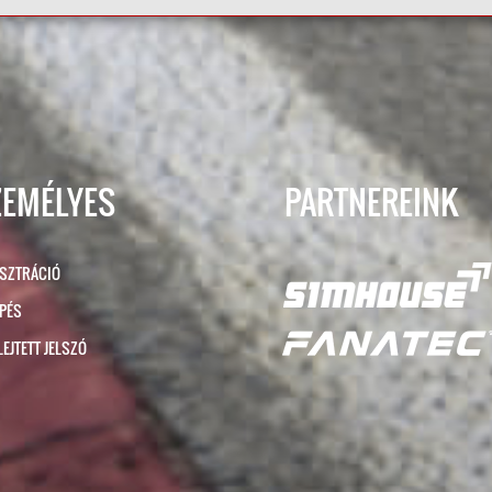
ZEMÉLYES
PARTNEREINK
ISZTRÁCIÓ
ÉPÉS
LEJTETT JELSZÓ