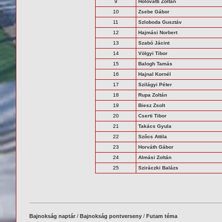
9
Holovatti Zoltán
10
Zsebe Gábor
11
Szloboda Gusztáv
12
Hajmási Norbert
13
Szabó Jácint
14
Völgyi Tibor
15
Balogh Tamás
16
Hajnal Kornél
17
Szilágyi Péter
18
Rupa Zoltán
19
Biesz Zsolt
20
Cserti Tibor
21
Takács Gyula
22
Szőcs Attila
23
Horváth Gábor
24
Almási Zoltán
25
Sziráczki Balázs
Bajnokság naptár
/
Bajnokság pontverseny
/
Futam téma