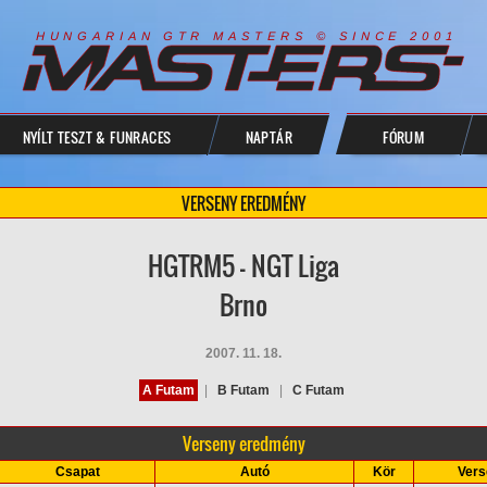
R
I
A
S
T
E
R
S
©
S
I
N
C
E
2
1
H
U
N
G
A
A
N
G
T
R
M
0
0
NYÍLT TESZT & FUNRACES
NAPTÁR
FÓRUM
VERSENY EREDMÉNY
HGTRM5 - NGT Liga
Brno
2007. 11. 18.
A Futam
|
B Futam
|
C Futam
Verseny eredmény
Csapat
Autó
Kör
Vers