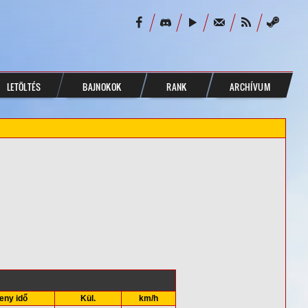
LETÖLTÉS
BAJNOKOK
RANK
ARCHÍVUM
eny idő
Kül.
km/h