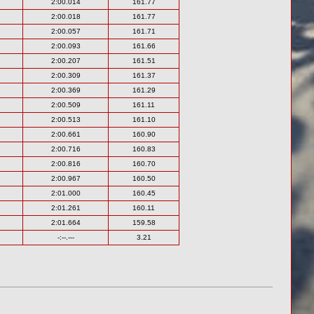
2:00.014
161.77
2:00.018
161.77
2:00.057
161.71
2:00.093
161.66
2:00.207
161.51
2:00.309
161.37
2:00.369
161.29
2:00.509
161.11
2:00.513
161.10
2:00.661
160.90
2:00.716
160.83
2:00.816
160.70
2:00.967
160.50
2:01.000
160.45
2:01.261
160.11
2:01.664
159.58
-:--.---
3.21