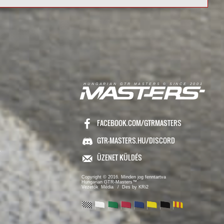
R
I
A
S
T
E
R
S
©
S
I
N
C
E
2
1
H
U
N
G
A
A
N
G
T
R
M
0
0
FACEBOOK.COM/GTRMASTERS
GTR-MASTERS.HU/DISCORD
ÜZENET KÜLDÉS
Copyright © 2016. Minden jog fenntartva
Hungarian GTR-Masters™
/ Des by KRi2
Vezetők
Média