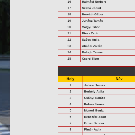
16
Hajmási Norbert
17
Szabó Jácint
18
Horváth Gábor
19
Juhász Tamás
20
Völgyi Tibor
21
Biesz Zsolt
22
Szőcs Attila
23
Almási Zoltán
24
Balogh Tamás
25
Cserti Tibor
Hely
Név
1
Juhász Tamás
2
Borbély Attila
3
Csányi Balázs
4
Kolozs Tamás
5
Monori Gyula
6
Benczédi Zsolt
7
Orosz Sándor
8
Pintér Attila