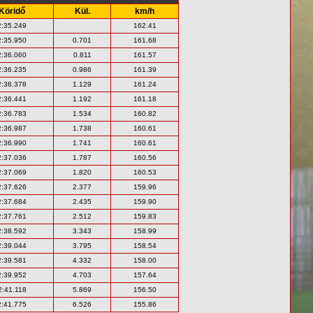
Köridő
Kül.
km/h
2:35.249
162.41
2:35.950
0.701
161.68
2:36.060
0.811
161.57
2:36.235
0.986
161.39
2:36.378
1.129
161.24
2:36.441
1.192
161.18
2:36.783
1.534
160.82
2:36.987
1.738
160.61
2:36.990
1.741
160.61
2:37.036
1.787
160.56
2:37.069
1.820
160.53
2:37.626
2.377
159.96
2:37.684
2.435
159.90
2:37.761
2.512
159.83
2:38.592
3.343
158.99
2:39.044
3.795
158.54
2:39.581
4.332
158.00
2:39.952
4.703
157.64
2:41.118
5.869
156.50
2:41.775
6.526
155.86