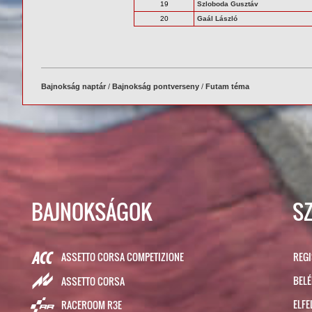
19
Szloboda Gusztáv
20
Gaál László
Bajnokság naptár
/
Bajnokság pontverseny
/
Futam téma
BAJNOKSÁGOK
S
ASSETTO CORSA COMPETIZIONE
REG
BEL
ASSETTO CORSA
ELFE
RACEROOM R3E