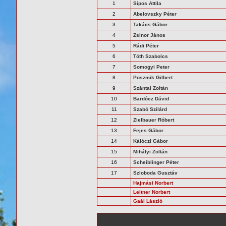
1
Sipos Attila
2
Abelovszky Péter
3
Takács Gábor
4
Zsinor János
5
Rádi Péter
6
Tóth Szabolcs
7
Somogyi Peter
8
Poszmik Gilbert
9
Szántai Zoltán
10
Bardócz Dávid
11
Szabó Szilárd
12
Zielbauer Róbert
13
Fejes Gábor
14
Kálóczi Gábor
15
Mihályi Zoltán
16
Scheiblinger Péter
17
Szloboda Gusztáv
Hajmási Norbert
Leitner Norbert
Gaál László