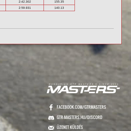
2:42.302
155.35
2:59.931
140.13
R
I
A
S
T
E
R
S
©
S
I
N
C
E
2
1
H
U
N
G
A
A
N
G
T
R
M
0
0
FACEBOOK.COM/GTRMASTERS
GTR-MASTERS.HU/DISCORD
ÜZENET KÜLDÉS