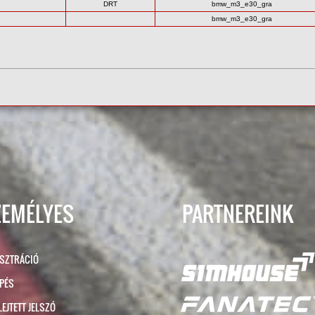
DRT
bmw_m3_e30_gra
bmw_m3_e30_gra
ZEMÉLYES
PARTNEREINK
ISZTRÁCIÓ
ÉPÉS
LEJTETT JELSZÓ