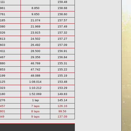
.111
159.48
.961
8.850
158.68
.761
9.650
158.60
.185
21.074
157.57
.080
21.969
157.49
.026
23.915
157.32
.613
24.502
157.27
.603
26.492
157.09
.611
28.500
156.91
.467
29.356
156.84
.880
46.769
155.31
.853
47.742
155.22
.199
48.088
155.19
.125
1:08.014
153.48
.323
1:10.212
153.29
.180
1:52.069
149.83
.276
1 lap
145.14
.457
7 laps
126.16
.801
8 laps
99.56
849
9 laps
137.09