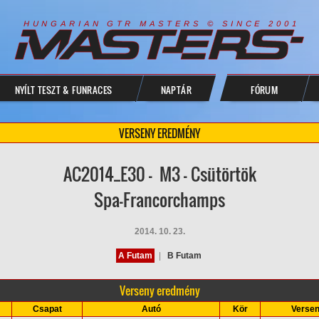
R
I
A
S
T
E
R
S
©
S
I
N
C
E
2
1
H
U
N
G
A
A
N
G
T
R
M
0
0
NYÍLT TESZT & FUNRACES
NAPTÁR
FÓRUM
VERSENY EREDMÉNY
AC2014_E30 - M3 - Csütörtök
Spa-Francorchamps
2014. 10. 23.
A Futam
|
B Futam
Verseny eredmény
Csapat
Autó
Kör
Versen