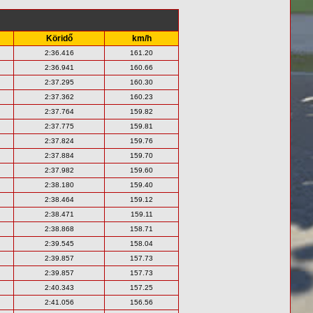
Köridő
km/h
2:36.416
161.20
2:36.941
160.66
2:37.295
160.30
2:37.362
160.23
2:37.764
159.82
2:37.775
159.81
2:37.824
159.76
2:37.884
159.70
2:37.982
159.60
2:38.180
159.40
2:38.464
159.12
2:38.471
159.11
2:38.868
158.71
2:39.545
158.04
2:39.857
157.73
2:39.857
157.73
2:40.343
157.25
2:41.056
156.56