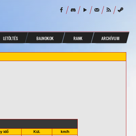
LETÖLTÉS
BAJNOKOK
RANK
ARCHÍVUM
y idő
Kül.
km/h