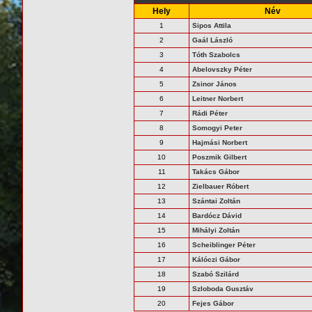
Hely
Név
1
Sipos Attila
2
Gaál László
3
Tóth Szabolcs
4
Abelovszky Péter
5
Zsinor János
6
Leitner Norbert
7
Rádi Péter
8
Somogyi Peter
9
Hajmási Norbert
10
Poszmik Gilbert
11
Takács Gábor
12
Zielbauer Róbert
13
Szántai Zoltán
14
Bardócz Dávid
15
Mihályi Zoltán
16
Scheiblinger Péter
17
Kálóczi Gábor
18
Szabó Szilárd
19
Szloboda Gusztáv
20
Fejes Gábor