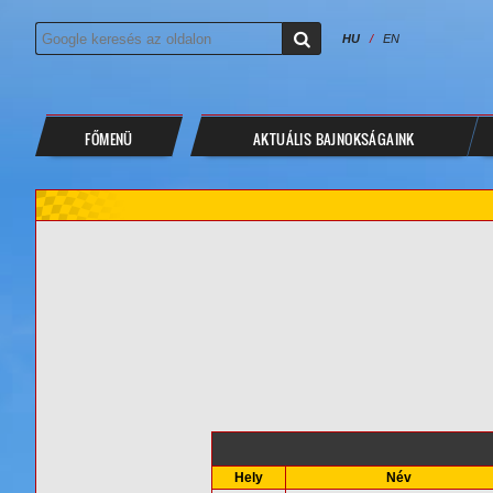
HU
/
EN
FŐMENÜ
AKTUÁLIS BAJNOKSÁGAINK
Hely
Név