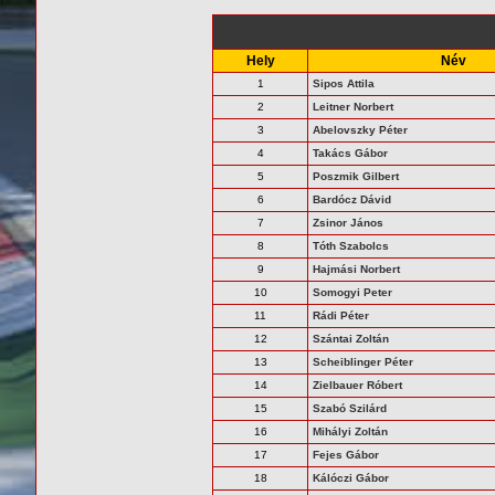
Hely
Név
1
Sipos Attila
2
Leitner Norbert
3
Abelovszky Péter
4
Takács Gábor
5
Poszmik Gilbert
6
Bardócz Dávid
7
Zsinor János
8
Tóth Szabolcs
9
Hajmási Norbert
10
Somogyi Peter
11
Rádi Péter
12
Szántai Zoltán
13
Scheiblinger Péter
14
Zielbauer Róbert
15
Szabó Szilárd
16
Mihályi Zoltán
17
Fejes Gábor
18
Kálóczi Gábor