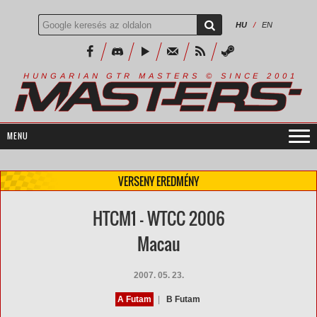
HU
/
EN
R
I
A
S
T
E
R
S
©
S
I
N
C
E
2
1
H
U
N
G
A
A
N
G
T
R
M
0
0
VERSENY EREDMÉNY
HTCM1 - WTCC 2006
Macau
2007. 05. 23.
A Futam
|
B Futam