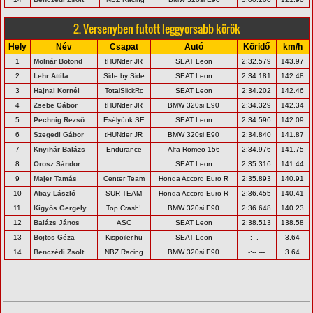
2. Versenyben futott leggyorsabb körök
Hely
Név
Csapat
Autó
Köridő
km/h
1
Molnár Botond
tHUNder JR
SEAT Leon
2:32.579
143.97
2
Lehr Attila
Side by Side
SEAT Leon
2:34.181
142.48
3
Hajnal Kornél
TotalSlickRc
SEAT Leon
2:34.202
142.46
4
Zsebe Gábor
tHUNder JR
BMW 320si E90
2:34.329
142.34
5
Pechnig Rezső
Esélyünk SE
SEAT Leon
2:34.596
142.09
6
Szegedi Gábor
tHUNder JR
BMW 320si E90
2:34.840
141.87
7
Knyihár Balázs
Endurance
Alfa Romeo 156
2:34.976
141.75
8
Orosz Sándor
SEAT Leon
2:35.316
141.44
9
Majer Tamás
Center Team
Honda Accord Euro R
2:35.893
140.91
10
Abay László
SUR TEAM
Honda Accord Euro R
2:36.455
140.41
11
Kigyós Gergely
Top Crash!
BMW 320si E90
2:36.648
140.23
12
Balázs János
ASC
SEAT Leon
2:38.513
138.58
13
Böjtös Géza
Kispoiler.hu
SEAT Leon
-:--.---
3.64
14
Benczédi Zsolt
NBZ Racing
BMW 320si E90
-:--.---
3.64