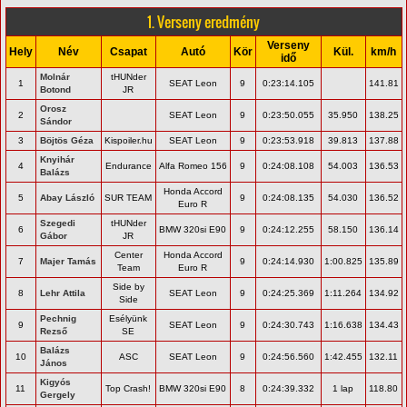
1. Verseny eredmény
Verseny
Hely
Név
Csapat
Autó
Kör
Kül.
km/h
idő
Molnár
tHUNder
1
SEAT Leon
9
0:23:14.105
141.81
Botond
JR
Orosz
2
SEAT Leon
9
0:23:50.055
35.950
138.25
Sándor
3
Böjtös Géza
Kispoiler.hu
SEAT Leon
9
0:23:53.918
39.813
137.88
Knyihár
4
Endurance
Alfa Romeo 156
9
0:24:08.108
54.003
136.53
Balázs
Honda Accord
5
Abay László
SUR TEAM
9
0:24:08.135
54.030
136.52
Euro R
Szegedi
tHUNder
6
BMW 320si E90
9
0:24:12.255
58.150
136.14
Gábor
JR
Center
Honda Accord
7
Majer Tamás
9
0:24:14.930
1:00.825
135.89
Team
Euro R
Side by
8
Lehr Attila
SEAT Leon
9
0:24:25.369
1:11.264
134.92
Side
Pechnig
Esélyünk
9
SEAT Leon
9
0:24:30.743
1:16.638
134.43
Rezső
SE
Balázs
10
ASC
SEAT Leon
9
0:24:56.560
1:42.455
132.11
János
Kigyós
11
Top Crash!
BMW 320si E90
8
0:24:39.332
1 lap
118.80
Gergely