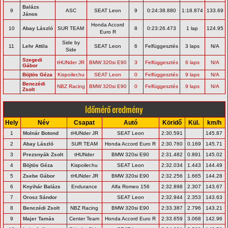
Balázs
9
ASC
SEAT Leon
9
0:24:38.880
1:18.874
133.69
János
Honda Accord
10
Abay László
SUR TEAM
8
0:23:26.473
1 lap
124.95
Euro R
Side by
11
Lehr Attila
SEAT Leon
6
Felfüggesztés
3 laps
N/A
Side
Szegedi
tHUNder JR
BMW 320si E90
3
Felfüggesztés
6 laps
N/A
Gábor
Böjtös Géza
Kispoiler.hu
SEAT Leon
0
Felfüggesztés
9 laps
N/A
Benczédi
NBZ Racing
BMW 320si E90
0
Felfüggesztés
9 laps
N/A
Zsolt
Időmérő eredmény
Hely
Név
Csapat
Autó
Köridő
Kül.
km/h
1
Molnár Botond
tHUNder JR
SEAT Leon
2:30.591
145.87
2
Abay László
SUR TEAM
Honda Accord Euro R
2:30.760
0.169
145.71
3
Prezsnyák Zsolt
tHUNder
BMW 320si E90
2:31.482
0.891
145.02
4
Böjtös Géza
Kispoiler.hu
SEAT Leon
2:32.034
1.443
144.49
5
Zsebe Gábor
tHUNder JR
BMW 320si E90
2:32.256
1.665
144.28
6
Knyihár Balázs
Endurance
Alfa Romeo 156
2:32.898
2.307
143.67
7
Orosz Sándor
SEAT Leon
2:32.944
2.353
143.63
8
Benczédi Zsolt
NBZ Racing
BMW 320si E90
2:33.387
2.796
143.21
9
Majer Tamás
Center Team
Honda Accord Euro R
2:33.659
3.068
142.96