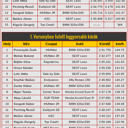
10
Lehr Attila
Side by Side
SEAT Leon
2:34.091
3.500
142.56
11
Pechnig Rezső
Esélyünk SE
SEAT Leon
2:34.770
4.179
141.93
12
Szegedi Gábor
tHUNder JR
BMW 320si E90
2:35.714
5.123
141.07
13
Balázs János
ASC
SEAT Leon
2:35.908
5.317
140.90
15
Kigyós Gergely
Top Crash!
BMW 320si E90
-:--.---
N/A
1. Versenyben futott leggyorsabb körök
Hely
Név
Csapat
Autó
Köridő
km/h
1
Prezsnyák Zsolt
tHUNder
BMW 320si E90
2:31.755
144.75
2
Molnár Botond
tHUNder JR
SEAT Leon
2:32.377
144.16
3
Böjtös Géza
Kispoiler.hu
SEAT Leon
2:35.101
141.63
4
Orosz Sándor
SEAT Leon
2:35.230
141.51
5
Lehr Attila
Side by Side
SEAT Leon
2:35.856
140.95
6
Knyihár Balázs
Endurance
Alfa Romeo 156
2:36.602
140.27
7
Zsebe Gábor
tHUNder JR
BMW 320si E90
2:36.694
140.19
8
Majer Tamás
Center Team
Honda Accord Euro R
2:37.178
139.76
9
Abay László
SUR TEAM
Honda Accord Euro R
2:37.881
139.14
10
Szegedi Gábor
tHUNder JR
BMW 320si E90
2:37.948
139.08
11
Pechnig Rezső
Esélyünk SE
SEAT Leon
2:39.147
138.03
12
Balázs János
ASC
SEAT Leon
2:40.112
137.20
13
Kigyós Gergely
Top Crash!
BMW 320si E90
2:59.196
122.59
14
Benczédi Zsolt
NBZ Racing
BMW 320si E90
3:00.200
121.90