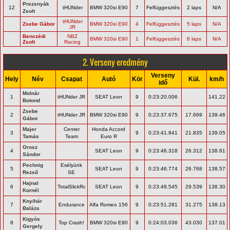
Prezsnyák
12
tHUNder
BMW 320si E90
7
Felfüggesztés
2 laps
N/A
Zsolt
tHUNder
Zsebe Gábor
BMW 320si E90
4
Felfüggesztés
5 laps
N/A
JR
Benczédi
NBZ
BMW 320si E90
1
Felfüggesztés
8 laps
N/A
Zsolt
Racing
2. Verseny eredmény
Verseny
Hely
Név
Csapat
Autó
Kör
Kül.
km/h
idő
Molnár
1
tHUNder JR
SEAT Leon
9
0:23:20.006
141.22
Botond
Zsebe
2
tHUNder JR
BMW 320si E90
9
0:23:37.675
17.669
139.46
Gábor
Majer
Center
Honda Accord
3
9
0:23:41.841
21.835
139.05
Tamás
Team
Euro R
Orosz
4
SEAT Leon
9
0:23:46.318
26.312
138.61
Sándor
Pechnig
Esélyünk
5
SEAT Leon
9
0:23:46.774
26.768
138.57
Rezső
SE
Hajnal
6
TotalSlickRc
SEAT Leon
9
0:23:49.545
29.539
138.30
Kornél
Knyihár
7
Endurance
Alfa Romeo 156
9
0:23:51.281
31.275
138.13
Balázs
Kigyós
8
Top Crash!
BMW 320si E90
9
0:24:03.036
43.030
137.01
Gergely