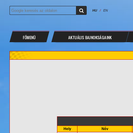
HU
/
EN
FŐMENÜ
AKTUÁLIS BAJNOKSÁGAINK
Hely
Név