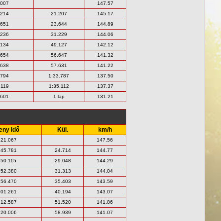
.007
147.57
.214
21.207
145.17
.651
23.644
144.89
.236
31.229
144.06
.134
49.127
142.12
.654
56.647
141.32
.638
57.631
141.22
.794
1:33.787
137.50
.119
1:35.112
137.37
.601
1 lap
131.21
eny idő
Kül.
km/h
:21.067
147.56
:45.781
24.714
144.77
:50.115
29.048
144.29
:52.380
31.313
144.04
:56.470
35.403
143.59
:01.261
40.194
143.07
:12.587
51.520
141.86
:20.006
58.939
141.07