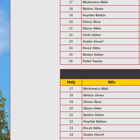
17
Mickiewicz Máté
18
Balázs János
19
Knyihár Balázs
20
Dózsa Ákos
21
Dózsa Attila
22
Viski Gábor
23
Szabó József
24
Kiss2 Attila
25
Balázs Gábor
26
Palkó Tamás
Hely
Név
17
Mickiewicz Máté
18
Balázs János
19
Dózsa Ákos
20
Dózsa Attila
21
Balázs Gábor
22
Knyihár Balázs
23
Kiss2 Attila
24
Szabó József