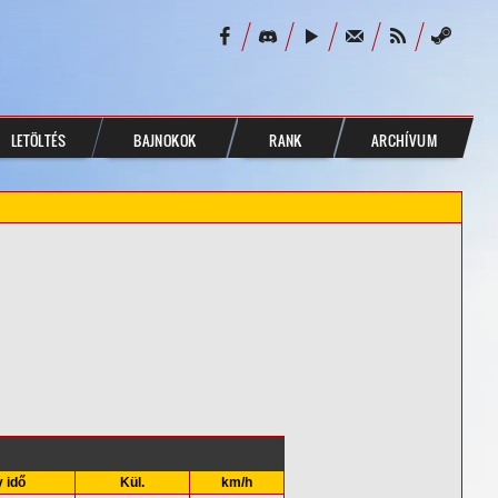
LETÖLTÉS
BAJNOKOK
RANK
ARCHÍVUM
 idő
Kül.
km/h