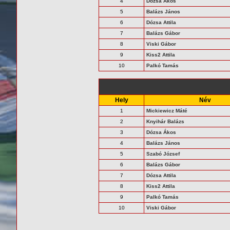
4
Dózsa Ákos
5
Balázs János
6
Dózsa Attila
7
Balázs Gábor
8
Viski Gábor
9
Kiss2 Attila
10
Palkó Tamás
Hely
Név
1
Mickiewicz Máté
2
Knyihár Balázs
3
Dózsa Ákos
4
Balázs János
5
Szabó József
6
Balázs Gábor
7
Dózsa Attila
8
Kiss2 Attila
9
Palkó Tamás
10
Viski Gábor