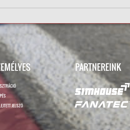
ZEMÉLYES
PARTNEREINK
ISZTRÁCIÓ
ÉPÉS
LEJTETT JELSZÓ