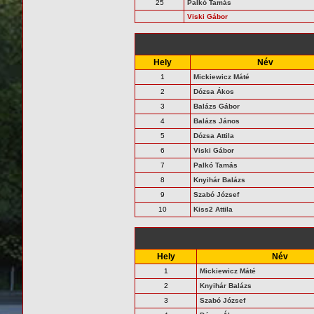
25
Palkó Tamás
Viski Gábor
Hely
Név
1
Mickiewicz Máté
2
Dózsa Ákos
3
Balázs Gábor
4
Balázs János
5
Dózsa Attila
6
Viski Gábor
7
Palkó Tamás
8
Knyihár Balázs
9
Szabó József
10
Kiss2 Attila
Hely
Név
1
Mickiewicz Máté
2
Knyihár Balázs
3
Szabó József