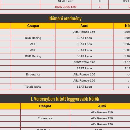
SEAT Leon
9
0:21
BMW 320si E90
1
Időmérő eredmény
Csapat
Autó
Kö
Alfa Romeo 156
2:0
D&D Racing
SEAT Leon
2:0
ASC
SEAT Leon
2:0
ASC
SEAT Leon
2:0
D&D Racing
SEAT Leon
2:0
BMW 320si E90
2:1
SEAT Leon
2:1
Endurance
Alfa Romeo 156
-:-
Alfa Romeo 156
-:-
TotalSlickRc
SEAT Leon
-:-
1. Versenyben futott leggyorsabb körök
Csapat
Autó
Alfa Romeo 156
Endurance
Alfa Romeo 156
Alfa Romeo 156