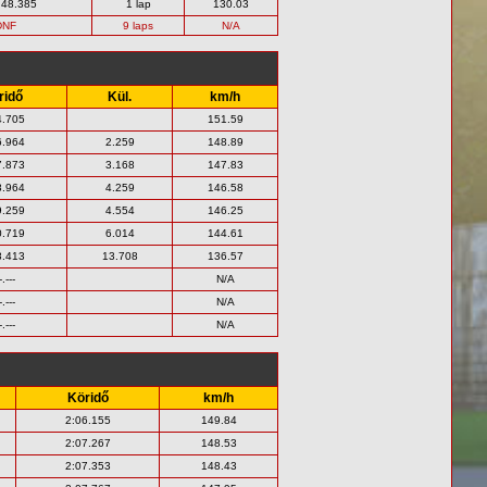
:48.385
1 lap
130.03
DNF
9 laps
N/A
ridő
Kül.
km/h
4.705
151.59
6.964
2.259
148.89
7.873
3.168
147.83
8.964
4.259
146.58
9.259
4.554
146.25
0.719
6.014
144.61
8.413
13.708
136.57
-.---
N/A
-.---
N/A
-.---
N/A
Köridő
km/h
2:06.155
149.84
2:07.267
148.53
2:07.353
148.43