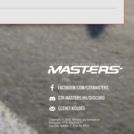
R
I
A
S
T
E
R
S
©
S
I
N
C
E
2
1
H
U
N
G
A
A
N
G
T
R
M
0
0
FACEBOOK.COM/GTRMASTERS
GTR-MASTERS.HU/DISCORD
ÜZENET KÜLDÉS
Copyright © 2016. Minden jog fenntartva
Hungarian GTR-Masters™
/ Des by KRi2
Vezetők
Média