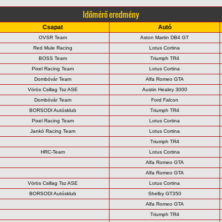
Időmérő eredmény
Csapat
Autó
OVSR Team
Aston Martin DB4 GT
Red Mule Racing
Lotus Cortina
BOSS Team
Triumph TR4
Pixel Racing Team
Lotus Cortina
Dombóvár Team
Alfa Romeo GTA
Vörös Csillag Tsz ASE
Austin Healey 3000
Dombóvár Team
Ford Falcon
BORSODI Autósklub
Triumph TR4
Pixel Racing Team
Lotus Cortina
Jankó Racing Team
Lotus Cortina
Triumph TR4
HRC-Team
Lotus Cortina
Alfa Romeo GTA
Alfa Romeo GTA
Vörös Csillag Tsz ASE
Lotus Cortina
BORSODI Autósklub
Shelby GT350
Alfa Romeo GTA
Triumph TR4