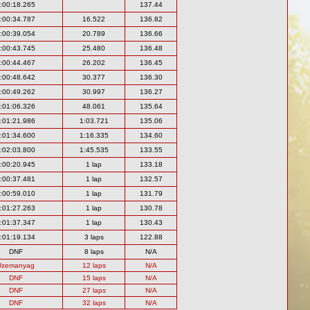
:00:18.265
137.44
:00:34.787
16.522
136.82
:00:39.054
20.789
136.66
:00:43.745
25.480
136.48
:00:44.467
26.202
136.45
:00:48.642
30.377
136.30
:00:49.262
30.997
136.27
:01:06.326
48.061
135.64
:01:21.986
1:03.721
135.06
:01:34.600
1:16.335
134.60
:02:03.800
1:45.535
133.55
:00:20.945
1 lap
133.18
:00:37.481
1 lap
132.57
:00:59.010
1 lap
131.79
:01:27.263
1 lap
130.78
:01:37.347
1 lap
130.43
:01:19.134
3 laps
122.88
DNF
8 laps
N/A
Üzemanyag
12 laps
N/A
DNF
15 laps
N/A
DNF
27 laps
N/A
DNF
32 laps
N/A