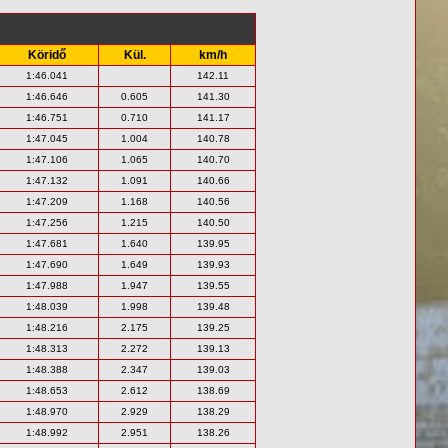
Köridő
Kül.
km/h
1:46.041
142.11
1:46.646
0.605
141.30
1:46.751
0.710
141.17
1:47.045
1.004
140.78
1:47.106
1.065
140.70
1:47.132
1.091
140.66
1:47.209
1.168
140.56
1:47.256
1.215
140.50
1:47.681
1.640
139.95
1:47.690
1.649
139.93
1:47.988
1.947
139.55
1:48.039
1.998
139.48
1:48.216
2.175
139.25
1:48.313
2.272
139.13
1:48.388
2.347
139.03
1:48.653
2.612
138.69
1:48.970
2.929
138.29
1:48.992
2.951
138.26