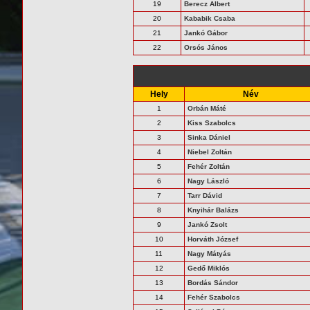
19
Berecz Albert
20
Kababik Csaba
21
Jankó Gábor
22
Orsós János
Hely
Név
1
Orbán Máté
2
Kiss Szabolcs
3
Sinka Dániel
4
Niebel Zoltán
5
Fehér Zoltán
6
Nagy László
7
Tarr Dávid
8
Knyihár Balázs
9
Jankó Zsolt
10
Horváth József
11
Nagy Mátyás
12
Gedő Miklós
13
Bordás Sándor
14
Fehér Szabolcs