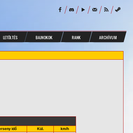
LETÖLTÉS
BAJNOKOK
RANK
ARCHÍVUM
erseny idő
Kül.
km/h