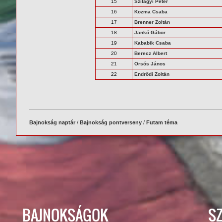
15
Szilágyi Péter
16
Kozma Csaba
17
Brenner Zoltán
18
Jankó Gábor
19
Kababik Csaba
20
Berecz Albert
21
Orsós János
22
Endrődi Zoltán
Bajnokság naptár
/
Bajnokság pontverseny
/
Futam téma
BAJNOKSÁGOK
S