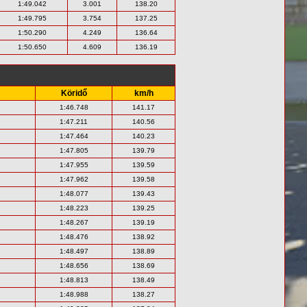
1:49.042
3.001
138.20
1:49.795
3.754
137.25
1:50.290
4.249
136.64
1:50.650
4.609
136.19
Köridő
km/h
1:46.748
141.17
1:47.211
140.56
1:47.464
140.23
1:47.805
139.79
1:47.955
139.59
1:47.962
139.58
1:48.077
139.43
1:48.223
139.25
1:48.267
139.19
1:48.476
138.92
1:48.497
138.89
1:48.656
138.69
1:48.813
138.49
1:48.988
138.27