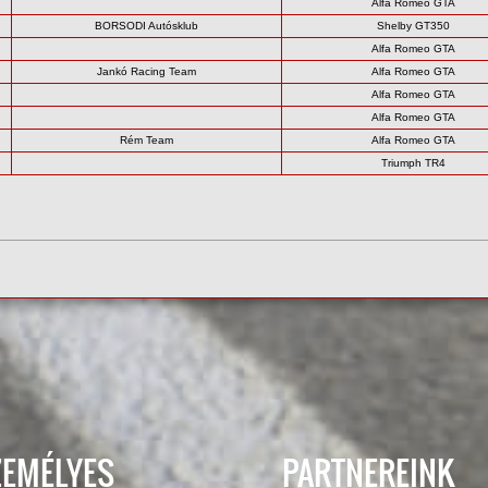
Alfa Romeo GTA
BORSODI Autósklub
Shelby GT350
Alfa Romeo GTA
Jankó Racing Team
Alfa Romeo GTA
Alfa Romeo GTA
Alfa Romeo GTA
Rém Team
Alfa Romeo GTA
Triumph TR4
ZEMÉLYES
PARTNEREINK