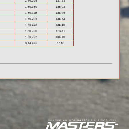
1:49.325
137.84
1:50.050
136.93
1:50.110
136.86
1:50.286
136.64
1:50.478
136.40
1:50.720
136.11
1:50.722
136.10
3:14.496
77.48
R
I
A
S
T
E
R
S
©
S
I
N
C
E
2
1
H
U
N
G
A
A
N
G
T
R
M
0
0