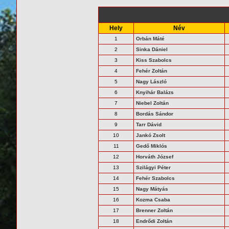
Hely
Név
1
Orbán Máté
2
Sinka Dániel
3
Kiss Szabolcs
4
Fehér Zoltán
5
Nagy László
6
Knyihár Balázs
7
Niebel Zoltán
8
Bordás Sándor
9
Tarr Dávid
10
Jankó Zsolt
11
Gedő Miklós
12
Horváth József
13
Szilágyi Péter
14
Fehér Szabolcs
15
Nagy Mátyás
16
Kozma Csaba
17
Brenner Zoltán
18
Endrődi Zoltán