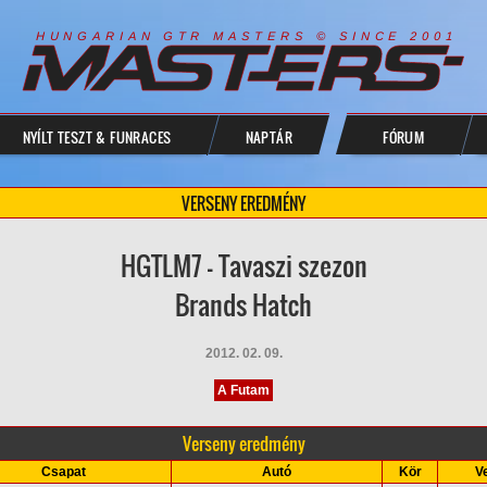
R
I
A
S
T
E
R
S
©
S
I
N
C
E
2
1
H
U
N
G
A
A
N
G
T
R
M
0
0
NYÍLT TESZT & FUNRACES
NAPTÁR
FÓRUM
VERSENY EREDMÉNY
HGTLM7 - Tavaszi szezon
Brands Hatch
2012. 02. 09.
A Futam
Verseny eredmény
Csapat
Autó
Kör
V