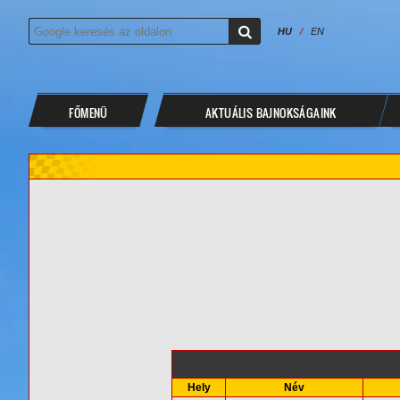
HU
/
EN
FŐMENÜ
AKTUÁLIS BAJNOKSÁGAINK
Hely
Név