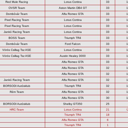
Red Mule Racing
Lotus Cortina
33
1
OVSR Team
Aston Martin DB4 GT
33
1
Dombóvár Team
Alfa Romeo GTA
33
1
Pixel Racing Team
Lotus Cortina
33
1
Pixel Racing Team
Lotus Cortina
33
1
Jankó Racing Team
Lotus Cortina
33
1
BOSS Team
Triumph TR4
33
1
Dombóvár Team
Ford Falcon
33
1
Vörös Csillag Tsz ASE
Lotus Cortina
33
1
Vörös Csillag Tsz ASE
Austin Healey 3000
33
1
Alfa Romeo GTA
33
1
Alfa Romeo GTA
32
1
Alfa Romeo GTA
32
1
Jankó Racing Team
Alfa Romeo GTA
32
1
BORSODI Autósklub
Triumph TR4
32
1
Rém Team
Alfa Romeo GTA
32
1
Alfa Romeo GTA
30
1
BORSODI Autósklub
Shelby GT350
25
HRC-Team
Lotus Cortina
21
Triumph TR4
18
Alfa Romeo GTA
6
Triumph TR4
1