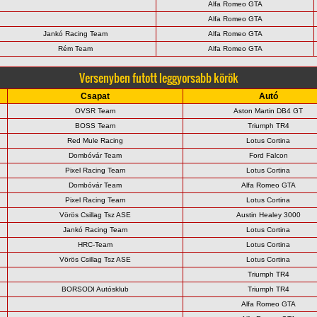
Alfa Romeo GTA
Alfa Romeo GTA
Jankó Racing Team
Alfa Romeo GTA
Rém Team
Alfa Romeo GTA
Versenyben futott leggyorsabb körök
Csapat
Autó
OVSR Team
Aston Martin DB4 GT
BOSS Team
Triumph TR4
Red Mule Racing
Lotus Cortina
Dombóvár Team
Ford Falcon
Pixel Racing Team
Lotus Cortina
Dombóvár Team
Alfa Romeo GTA
Pixel Racing Team
Lotus Cortina
Vörös Csillag Tsz ASE
Austin Healey 3000
Jankó Racing Team
Lotus Cortina
HRC-Team
Lotus Cortina
Vörös Csillag Tsz ASE
Lotus Cortina
Triumph TR4
BORSODI Autósklub
Triumph TR4
Alfa Romeo GTA