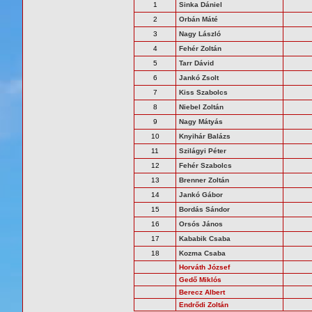
1
Sinka Dániel
2
Orbán Máté
3
Nagy László
4
Fehér Zoltán
5
Tarr Dávid
6
Jankó Zsolt
7
Kiss Szabolcs
8
Niebel Zoltán
9
Nagy Mátyás
10
Knyihár Balázs
11
Szilágyi Péter
12
Fehér Szabolcs
13
Brenner Zoltán
14
Jankó Gábor
15
Bordás Sándor
16
Orsós János
17
Kababik Csaba
18
Kozma Csaba
Horváth József
Gedő Miklós
Berecz Albert
Endrődi Zoltán