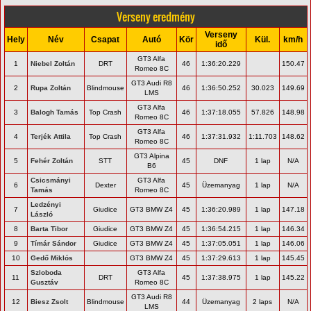
Verseny eredmény
Verseny
Hely
Név
Csapat
Autó
Kör
Kül.
km/h
idő
GT3 Alfa
1
Niebel Zoltán
DRT
46
1:36:20.229
150.47
Romeo 8C
GT3 Audi R8
2
Rupa Zoltán
Blindmouse
46
1:36:50.252
30.023
149.69
LMS
GT3 Alfa
3
Balogh Tamás
Top Crash
46
1:37:18.055
57.826
148.98
Romeo 8C
GT3 Alfa
4
Terjék Attila
Top Crash
46
1:37:31.932
1:11.703
148.62
Romeo 8C
GT3 Alpina
5
Fehér Zoltán
STT
45
DNF
1 lap
N/A
B6
Csicsmányi
GT3 Alfa
6
Dexter
45
Üzemanyag
1 lap
N/A
Tamás
Romeo 8C
Ledzényi
7
Giudice
GT3 BMW Z4
45
1:36:20.989
1 lap
147.18
László
8
Barta Tibor
Giudice
GT3 BMW Z4
45
1:36:54.215
1 lap
146.34
9
Tímár Sándor
Giudice
GT3 BMW Z4
45
1:37:05.051
1 lap
146.06
10
Gedő Miklós
GT3 BMW Z4
45
1:37:29.613
1 lap
145.45
Szloboda
GT3 Alfa
11
DRT
45
1:37:38.975
1 lap
145.22
Gusztáv
Romeo 8C
GT3 Audi R8
12
Biesz Zsolt
Blindmouse
44
Üzemanyag
2 laps
N/A
LMS