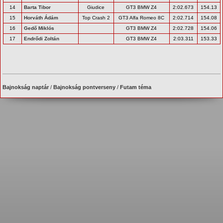
14
Barta Tibor
Giudice
GT3 BMW Z4
2:02.673
154.13
15
Horváth Ádám
Top Crash 2
GT3 Alfa Romeo 8C
2:02.714
154.08
16
Gedő Miklós
GT3 BMW Z4
2:02.728
154.06
17
Endrődi Zoltán
GT3 BMW Z4
2:03.311
153.33
Bajnokság naptár
/
Bajnokság pontverseny
/
Futam téma