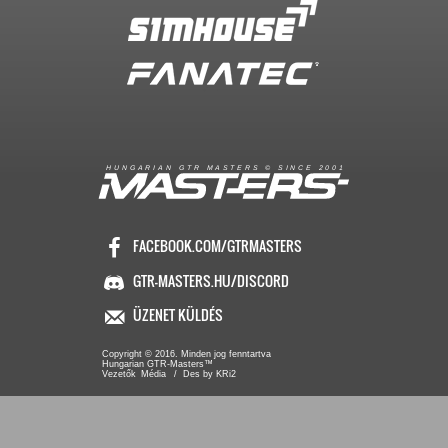
R
I
A
S
T
E
R
S
©
S
I
N
C
E
2
1
H
U
N
G
A
A
N
G
T
R
M
0
0
FACEBOOK.COM/GTRMASTERS
GTR-MASTERS.HU/DISCORD
ÜZENET KÜLDÉS
Copyright © 2016. Minden jog fenntartva
Hungarian GTR-Masters™
/ Des by KRi2
Vezetők
Média