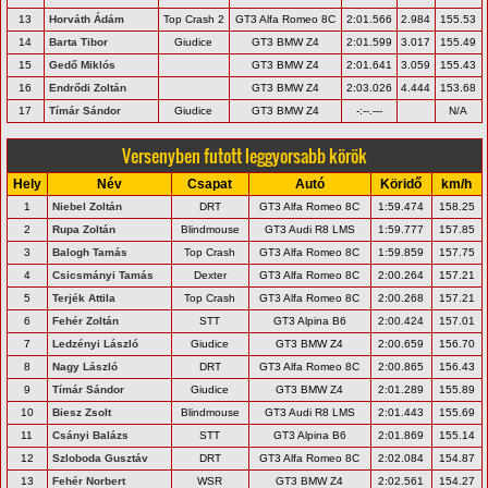
13
Horváth Ádám
Top Crash 2
GT3 Alfa Romeo 8C
2:01.566
2.984
155.53
14
Barta Tibor
Giudice
GT3 BMW Z4
2:01.599
3.017
155.49
15
Gedő Miklós
GT3 BMW Z4
2:01.641
3.059
155.43
16
Endrődi Zoltán
GT3 BMW Z4
2:03.026
4.444
153.68
17
Tímár Sándor
Giudice
GT3 BMW Z4
-:--.---
N/A
Versenyben futott leggyorsabb körök
Hely
Név
Csapat
Autó
Köridő
km/h
1
Niebel Zoltán
DRT
GT3 Alfa Romeo 8C
1:59.474
158.25
2
Rupa Zoltán
Blindmouse
GT3 Audi R8 LMS
1:59.777
157.85
3
Balogh Tamás
Top Crash
GT3 Alfa Romeo 8C
1:59.859
157.75
4
Csicsmányi Tamás
Dexter
GT3 Alfa Romeo 8C
2:00.264
157.21
5
Terjék Attila
Top Crash
GT3 Alfa Romeo 8C
2:00.268
157.21
6
Fehér Zoltán
STT
GT3 Alpina B6
2:00.424
157.01
7
Ledzényi László
Giudice
GT3 BMW Z4
2:00.659
156.70
8
Nagy László
DRT
GT3 Alfa Romeo 8C
2:00.865
156.43
9
Tímár Sándor
Giudice
GT3 BMW Z4
2:01.289
155.89
10
Biesz Zsolt
Blindmouse
GT3 Audi R8 LMS
2:01.443
155.69
11
Csányi Balázs
STT
GT3 Alpina B6
2:01.869
155.14
12
Szloboda Gusztáv
DRT
GT3 Alfa Romeo 8C
2:02.084
154.87
13
Fehér Norbert
WSR
GT3 BMW Z4
2:02.561
154.27