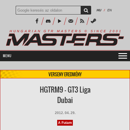
HU
/
EN
R
I
A
S
T
E
R
S
©
S
I
N
C
E
2
1
H
U
N
G
A
A
N
G
T
R
M
0
0
VERSENY EREDMÉNY
HGTRM9 - GT3 Liga
Dubai
2012. 04. 29.
A Futam