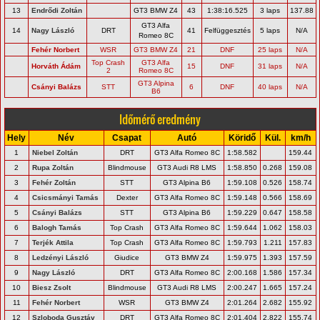
13
Endrődi Zoltán
GT3 BMW Z4
43
1:38:16.525
3 laps
137.88
GT3 Alfa
14
Nagy László
DRT
41
Felfüggesztés
5 laps
N/A
Romeo 8C
Fehér Norbert
WSR
GT3 BMW Z4
21
DNF
25 laps
N/A
Top Crash
GT3 Alfa
Horváth Ádám
15
DNF
31 laps
N/A
2
Romeo 8C
GT3 Alpina
Csányi Balázs
STT
6
DNF
40 laps
N/A
B6
Időmérő eredmény
Hely
Név
Csapat
Autó
Köridő
Kül.
km/h
1
Niebel Zoltán
DRT
GT3 Alfa Romeo 8C
1:58.582
159.44
2
Rupa Zoltán
Blindmouse
GT3 Audi R8 LMS
1:58.850
0.268
159.08
3
Fehér Zoltán
STT
GT3 Alpina B6
1:59.108
0.526
158.74
4
Csicsmányi Tamás
Dexter
GT3 Alfa Romeo 8C
1:59.148
0.566
158.69
5
Csányi Balázs
STT
GT3 Alpina B6
1:59.229
0.647
158.58
6
Balogh Tamás
Top Crash
GT3 Alfa Romeo 8C
1:59.644
1.062
158.03
7
Terjék Attila
Top Crash
GT3 Alfa Romeo 8C
1:59.793
1.211
157.83
8
Ledzényi László
Giudice
GT3 BMW Z4
1:59.975
1.393
157.59
9
Nagy László
DRT
GT3 Alfa Romeo 8C
2:00.168
1.586
157.34
10
Biesz Zsolt
Blindmouse
GT3 Audi R8 LMS
2:00.247
1.665
157.24
11
Fehér Norbert
WSR
GT3 BMW Z4
2:01.264
2.682
155.92
12
Szloboda Gusztáv
DRT
GT3 Alfa Romeo 8C
2:01.404
2.822
155.74