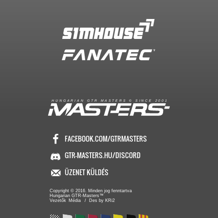
R
I
A
S
T
E
R
S
©
S
I
N
C
E
2
1
H
U
N
G
A
A
N
G
T
R
M
0
0
FACEBOOK.COM/GTRMASTERS
GTR-MASTERS.HU/DISCORD
ÜZENET KÜLDÉS
Copyright © 2016. Minden jog fenntartva
Hungarian GTR-Masters™
/ Des by KRi2
Vezetők
Média