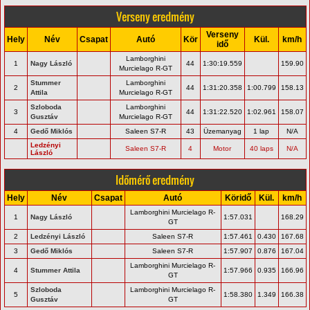
Verseny eredmény
Verseny
Hely
Név
Csapat
Autó
Kör
Kül.
km/h
idő
Lamborghini
1
Nagy László
44
1:30:19.559
159.90
Murcielago R-GT
Stummer
Lamborghini
2
44
1:31:20.358
1:00.799
158.13
Attila
Murcielago R-GT
Szloboda
Lamborghini
3
44
1:31:22.520
1:02.961
158.07
Gusztáv
Murcielago R-GT
4
Gedő Miklós
Saleen S7-R
43
Üzemanyag
1 lap
N/A
Ledzényi
Saleen S7-R
4
Motor
40 laps
N/A
László
Időmérő eredmény
Hely
Név
Csapat
Autó
Köridő
Kül.
km/h
Lamborghini Murcielago R-
1
Nagy László
1:57.031
168.29
GT
2
Ledzényi László
Saleen S7-R
1:57.461
0.430
167.68
3
Gedő Miklós
Saleen S7-R
1:57.907
0.876
167.04
Lamborghini Murcielago R-
4
Stummer Attila
1:57.966
0.935
166.96
GT
Szloboda
Lamborghini Murcielago R-
5
1:58.380
1.349
166.38
Gusztáv
GT