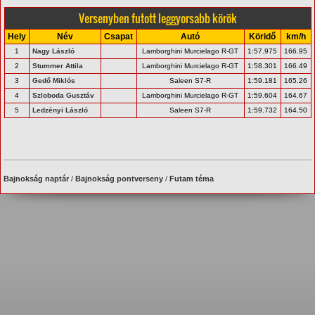
Versenyben futott leggyorsabb körök
Hely
Név
Csapat
Autó
Köridő
km/h
1
Nagy László
Lamborghini Murcielago R-GT
1:57.975
166.95
2
Stummer Attila
Lamborghini Murcielago R-GT
1:58.301
166.49
3
Gedő Miklós
Saleen S7-R
1:59.181
165.26
4
Szloboda Gusztáv
Lamborghini Murcielago R-GT
1:59.604
164.67
5
Ledzényi László
Saleen S7-R
1:59.732
164.50
Bajnokság naptár
/
Bajnokság pontverseny
/
Futam téma