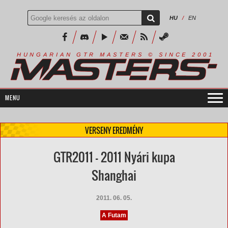
HU
/
EN
R
I
A
S
T
E
R
S
©
S
I
N
C
E
2
1
H
U
N
G
A
A
N
G
T
R
M
0
0
VERSENY EREDMÉNY
GTR2011 - 2011 Nyári kupa
Shanghai
2011. 06. 05.
A Futam