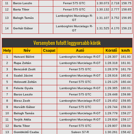
11
Barzo Laszlo
Ferrari 575 GTC
1:30.073
2.718
158.75
12
Barta Tibor
Ferrari 575 GTC
1:30.132
2.777
158.65
Lamborghini Murcielago R-
13
Balogh Tamás
1:31.107
3.752
156.95
GT
Lamborghini Murcielago R-
14
Gerhát Gábor
1:31.525
4.170
156.23
GT
Versenyben futott leggyorsabb körök
Hely
Név
Csapat
Autó
Köridő
km/h
1
Hatvani Bálint
Lamborghini Murcielago R-GT
1:28.307
161.93
2
Rupa Zoltán
Lamborghini Murcielago R-GT
1:28.318
161.91
3
Benczédi Zsolt
Ferrari 575 GTC
1:28.379
161.79
4
Szabó Jácint
Lamborghini Murcielago R-GT
1:28.916
160.82
5
Holovatti Zoltán
Ferrari 575 GTC
1:29.125
160.44
6
Fekete Gyula
Lamborghini Murcielago R-GT
1:29.365
160.01
7
Barzo Laszlo
Ferrari 575 GTC
1:29.448
159.86
8
Biesz Zsolt
Lamborghini Murcielago R-GT
1:29.452
159.85
9
Horváth Gábor
Ferrari 575 GTC
1:29.744
159.33
10
Balogh Tamás
Lamborghini Murcielago R-GT
1:29.779
159.27
11
Terjék Attila
Lamborghini Murcielago R-GT
1:29.834
159.17
12
Barta Tibor
Ferrari 575 GTC
1:29.907
159.04
13
Gombkötő Csaba
Saleen S7-R
1:30.261
158.42