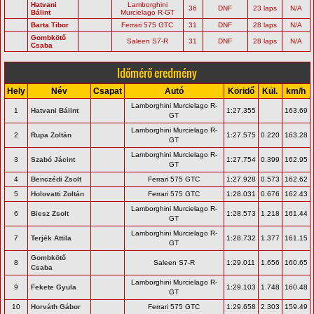
Hatvani
Lamborghini
36
DNF
23 laps
N/A
Bálint
Murcielago R-GT
Barta Tibor
Ferrari 575 GTC
31
DNF
28 laps
N/A
Gombkötő
Saleen S7-R
31
DNF
28 laps
N/A
Csaba
Időmérő eredmény
Hely
Név
Csapat
Autó
Köridő
Kül.
km/h
Lamborghini Murcielago R-
1
Hatvani Bálint
1:27.355
163.69
GT
Lamborghini Murcielago R-
2
Rupa Zoltán
1:27.575
0.220
163.28
GT
Lamborghini Murcielago R-
3
Szabó Jácint
1:27.754
0.399
162.95
GT
4
Benczédi Zsolt
Ferrari 575 GTC
1:27.928
0.573
162.62
5
Holovatti Zoltán
Ferrari 575 GTC
1:28.031
0.676
162.43
Lamborghini Murcielago R-
6
Biesz Zsolt
1:28.573
1.218
161.44
GT
Lamborghini Murcielago R-
7
Terjék Attila
1:28.732
1.377
161.15
GT
Gombkötő
8
Saleen S7-R
1:29.011
1.656
160.65
Csaba
Lamborghini Murcielago R-
9
Fekete Gyula
1:29.103
1.748
160.48
GT
10
Horváth Gábor
Ferrari 575 GTC
1:29.658
2.303
159.49