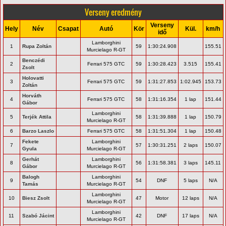
Verseny eredmény
Verseny
Hely
Név
Csapat
Autó
Kör
Kül.
km/h
idő
Lamborghini
1
Rupa Zoltán
59
1:30:24.908
155.51
Murcielago R-GT
Benczédi
2
Ferrari 575 GTC
59
1:30:28.423
3.515
155.41
Zsolt
Holovatti
3
Ferrari 575 GTC
59
1:31:27.853
1:02.945
153.73
Zoltán
Horváth
4
Ferrari 575 GTC
58
1:31:16.354
1 lap
151.44
Gábor
Lamborghini
5
Terjék Attila
58
1:31:39.888
1 lap
150.79
Murcielago R-GT
6
Barzo Laszlo
Ferrari 575 GTC
58
1:31:51.304
1 lap
150.48
Fekete
Lamborghini
7
57
1:30:31.251
2 laps
150.07
Gyula
Murcielago R-GT
Gerhát
Lamborghini
8
56
1:31:58.381
3 laps
145.11
Gábor
Murcielago R-GT
Balogh
Lamborghini
9
54
DNF
5 laps
N/A
Tamás
Murcielago R-GT
Lamborghini
10
Biesz Zsolt
47
Motor
12 laps
N/A
Murcielago R-GT
Lamborghini
11
Szabó Jácint
42
DNF
17 laps
N/A
Murcielago R-GT