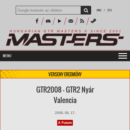
HU
/
EN
R
I
A
S
T
E
R
S
©
S
I
N
C
E
2
1
H
U
N
G
A
A
N
G
T
R
M
0
0
VERSENY EREDMÉNY
GTR2008 - GTR2 Nyár
Valencia
2008. 08. 17.
A Futam