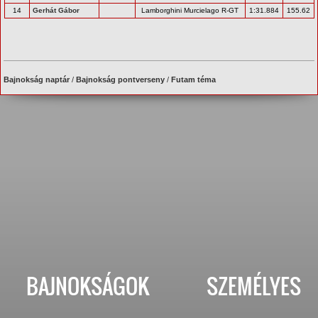
14
Gerhát Gábor
Lamborghini Murcielago R-GT
1:31.884
155.62
Bajnokság naptár
/
Bajnokság pontverseny
/
Futam téma
BAJNOKSÁGOK
SZEMÉLYES