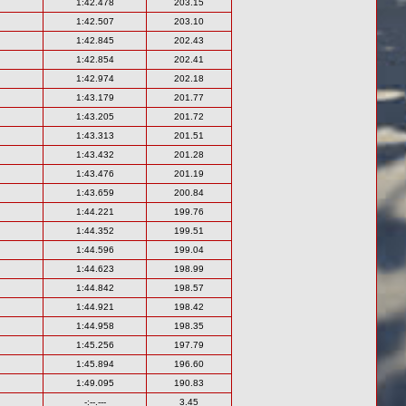
1:42.478
203.15
1:42.507
203.10
1:42.845
202.43
1:42.854
202.41
1:42.974
202.18
1:43.179
201.77
1:43.205
201.72
1:43.313
201.51
1:43.432
201.28
1:43.476
201.19
1:43.659
200.84
1:44.221
199.76
1:44.352
199.51
1:44.596
199.04
1:44.623
198.99
1:44.842
198.57
1:44.921
198.42
1:44.958
198.35
1:45.256
197.79
1:45.894
196.60
1:49.095
190.83
-:--.---
3.45