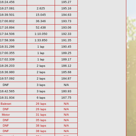
:16:24.456
195.27
:16:27.081
2.625
195.16
:16:39.501
15.045
194.63
:17:00.802
36.346
193.73
:17:16.894
52.438
193.06
:17:34.506
1:10.050
192.33
:17:58.306
1:33.850
191.35
:16:31.296
1 lap
190.45
:17:00.355
1 lap
189.25
:17:02.339
1 lap
189.17
:16:26.203
2 laps
186.12
:16:36.980
2 laps
185.68
:16:57.092
2 laps
184.87
DNF
3 laps
N/A
:16:42.565
3 laps
180.93
:16:31.934
6 laps
167.75
Baleset
26 laps
N/A
DNF
26 laps
N/A
Motor
31 laps
N/A
DNF
35 laps
N/A
DNF
38 laps
N/A
DNF
38 laps
N/A