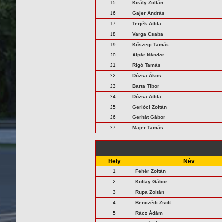
15
Király Zoltán
16
Gajer András
17
Terjék Attila
18
Varga Csaba
19
Kőszegi Tamás
20
Alpár Nándor
21
Rigó Tamás
22
Dózsa Ákos
23
Barta Tibor
24
Dózsa Attila
25
Gerlóci Zoltán
26
Gerhát Gábor
27
Majer Tamás
Hely
Név
1
Fehér Zoltán
2
Koltay Gábor
3
Rupa Zoltán
4
Benczédi Zsolt
5
Rácz Ádám