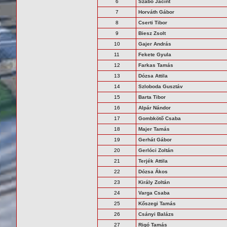
6
Szabó Jácint
7
Horváth Gábor
8
Cserti Tibor
9
Biesz Zsolt
10
Gajer András
11
Fekete Gyula
12
Farkas Tamás
13
Dózsa Attila
14
Szloboda Gusztáv
15
Barta Tibor
16
Alpár Nándor
17
Gombkötő Csaba
18
Majer Tamás
19
Gerhát Gábor
20
Gerlóci Zoltán
21
Terjék Attila
22
Dózsa Ákos
23
Király Zoltán
24
Varga Csaba
25
Kőszegi Tamás
26
Csányi Balázs
27
Rigó Tamás