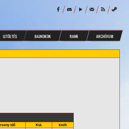
LETÖLTÉS
BAJNOKOK
RANK
ARCHÍVUM
rseny idő
Kül.
km/h