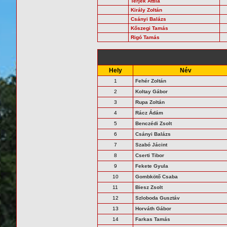
Terjék Attila
Király Zoltán
Csányi Balázs
Kőszegi Tamás
Rigó Tamás
Hely
Név
1
Fehér Zoltán
2
Koltay Gábor
3
Rupa Zoltán
4
Rácz Ádám
5
Benczédi Zsolt
6
Csányi Balázs
7
Szabó Jácint
8
Cserti Tibor
9
Fekete Gyula
10
Gombkötő Csaba
11
Biesz Zsolt
12
Szloboda Gusztáv
13
Horváth Gábor
14
Farkas Tamás