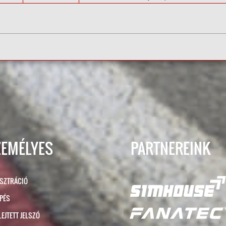
ZEMÉLYES
PARTNEREINK
ISZTRÁCIÓ
ÉPÉS
LEJTETT JELSZÓ