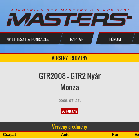
R
I
A
S
T
E
R
S
©
S
I
N
C
E
2
1
H
U
N
G
A
A
N
G
T
R
M
0
0
NYÍLT TESZT & FUNRACES
NAPTÁR
FÓRUM
VERSENY EREDMÉNY
GTR2008 - GTR2 Nyár
Monza
2008. 07. 27.
A Futam
Verseny eredmény
Csapat
Autó
Kör
Ve