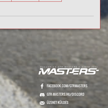
R
I
A
S
T
E
R
S
©
S
I
N
C
E
2
1
H
U
N
G
A
A
N
G
T
R
M
0
0
FACEBOOK.COM/GTRMASTERS
GTR-MASTERS.HU/DISCORD
ÜZENET KÜLDÉS