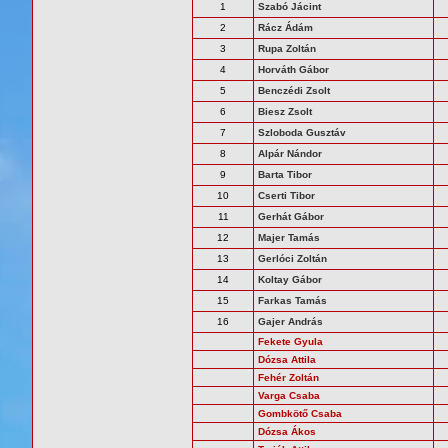
1
Szabó Jácint
2
Rácz Ádám
3
Rupa Zoltán
4
Horváth Gábor
5
Benczédi Zsolt
6
Biesz Zsolt
7
Szloboda Gusztáv
8
Alpár Nándor
9
Barta Tibor
10
Cserti Tibor
11
Gerhát Gábor
12
Majer Tamás
13
Gerlóci Zoltán
14
Koltay Gábor
15
Farkas Tamás
16
Gajer András
Fekete Gyula
Dózsa Attila
Fehér Zoltán
Varga Csaba
Gombkötő Csaba
Dózsa Ákos