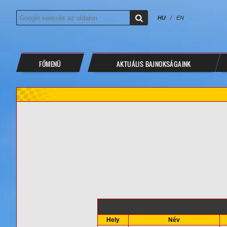
HU
/
EN
FŐMENÜ
AKTUÁLIS BAJNOKSÁGAINK
Hely
Név