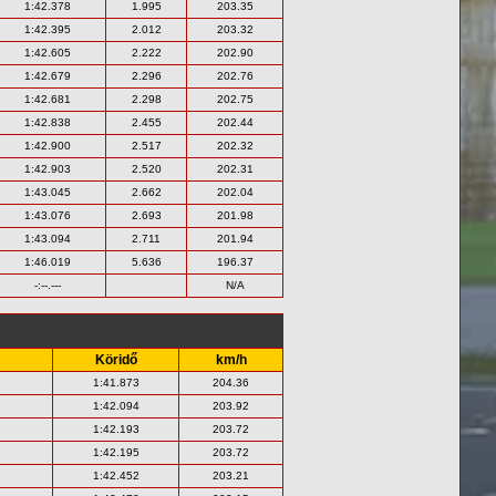
1:42.378
1.995
203.35
1:42.395
2.012
203.32
1:42.605
2.222
202.90
1:42.679
2.296
202.76
1:42.681
2.298
202.75
1:42.838
2.455
202.44
1:42.900
2.517
202.32
1:42.903
2.520
202.31
1:43.045
2.662
202.04
1:43.076
2.693
201.98
1:43.094
2.711
201.94
1:46.019
5.636
196.37
-:--.---
N/A
Köridő
km/h
1:41.873
204.36
1:42.094
203.92
1:42.193
203.72
1:42.195
203.72
1:42.452
203.21