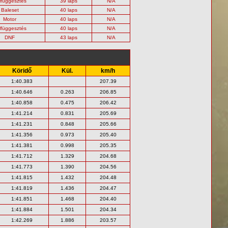
lfüggesztés
39 laps
N/A
Baleset
40 laps
N/A
Motor
40 laps
N/A
lfüggesztés
40 laps
N/A
DNF
43 laps
N/A
Köridő
Kül.
km/h
1:40.383
207.39
1:40.646
0.263
206.85
1:40.858
0.475
206.42
1:41.214
0.831
205.69
1:41.231
0.848
205.66
1:41.356
0.973
205.40
1:41.381
0.998
205.35
1:41.712
1.329
204.68
1:41.773
1.390
204.56
1:41.815
1.432
204.48
1:41.819
1.436
204.47
1:41.851
1.468
204.40
1:41.884
1.501
204.34
1:42.269
1.886
203.57