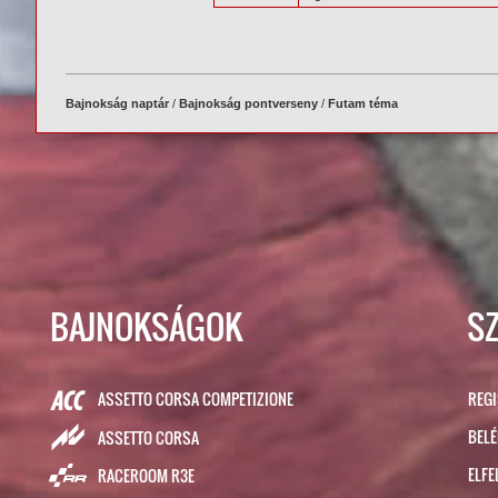
Bajnokság naptár
/
Bajnokság pontverseny
/
Futam téma
BAJNOKSÁGOK
S
ASSETTO CORSA COMPETIZIONE
REG
BEL
ASSETTO CORSA
ELFE
RACEROOM R3E