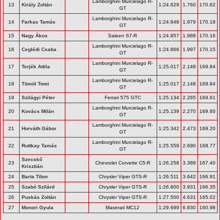
Lamborghini Murcielago R-
13
Király Zoltán
1:24.629
1.760
170.62
GT
Lamborghini Murcielago R-
14
Farkas Tamás
1:24.848
1.979
170.18
GT
15
Nagy Ákos
Saleen S7-R
1:24.857
1.988
170.16
Lamborghini Murcielago R-
16
Ceglédi Csaba
1:24.866
1.997
170.15
GT
Lamborghini Murcielago R-
17
Terjék Attila
1:25.017
2.148
169.84
GT
Lamborghini Murcielago R-
18
Tömöl Tomi
1:25.017
2.148
169.84
GT
19
Szilágyi Péter
Ferrari 575 GTC
1:25.134
2.265
169.61
Lamborghini Murcielago R-
20
Kovács Milán
1:25.139
2.270
169.60
GT
Lamborghini Murcielago R-
21
Horváth Gábor
1:25.342
2.473
169.20
GT
Lamborghini Murcielago R-
22
Ruttkay Tamás
1:25.559
2.690
168.77
GT
Szecskő
23
Chevrolet Corvette C5-R
1:26.258
3.389
167.40
Krisztián
24
Barta Tibor
Chrysler Viper GTS-R
1:26.511
3.642
166.91
25
Szabó Szilárd
Chrysler Viper GTS-R
1:26.800
3.931
166.35
26
Puskás Zoltán
Chrysler Viper GTS-R
1:27.500
4.631
165.02
27
Monori Gyula
Maserati MC12
1:29.699
6.830
160.98