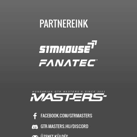
PARTNEREINK
R
I
A
S
T
E
R
S
©
S
I
N
C
E
2
1
H
U
N
G
A
A
N
G
T
R
M
0
0
FACEBOOK.COM/GTRMASTERS
GTR-MASTERS.HU/DISCORD
ÜZENET KÜLDÉS