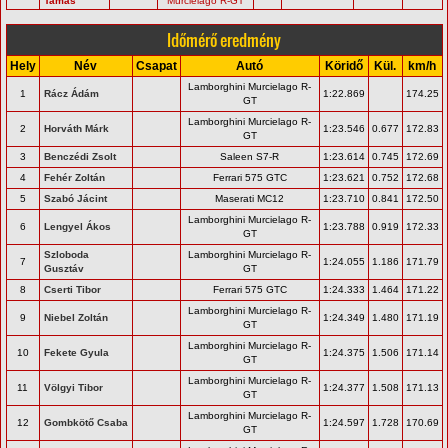
Tamás
Murcielago R-GT
Időmérő eredmény
Hely
Név
Csapat
Autó
Köridő
Kül.
km/h
Lamborghini Murcielago R-
1
Rácz Ádám
1:22.869
174.25
GT
Lamborghini Murcielago R-
2
Horváth Márk
1:23.546
0.677
172.83
GT
3
Benczédi Zsolt
Saleen S7-R
1:23.614
0.745
172.69
4
Fehér Zoltán
Ferrari 575 GTC
1:23.621
0.752
172.68
5
Szabó Jácint
Maserati MC12
1:23.710
0.841
172.50
Lamborghini Murcielago R-
6
Lengyel Ákos
1:23.788
0.919
172.33
GT
Szloboda
Lamborghini Murcielago R-
7
1:24.055
1.186
171.79
Gusztáv
GT
8
Cserti Tibor
Ferrari 575 GTC
1:24.333
1.464
171.22
Lamborghini Murcielago R-
9
Niebel Zoltán
1:24.349
1.480
171.19
GT
Lamborghini Murcielago R-
10
Fekete Gyula
1:24.375
1.506
171.14
GT
Lamborghini Murcielago R-
11
Völgyi Tibor
1:24.377
1.508
171.13
GT
Lamborghini Murcielago R-
12
Gombkötő Csaba
1:24.597
1.728
170.69
GT