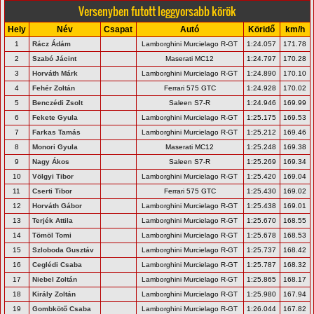
Versenyben futott leggyorsabb körök
Hely
Név
Csapat
Autó
Köridő
km/h
1
Rácz Ádám
Lamborghini Murcielago R-GT
1:24.057
171.78
2
Szabó Jácint
Maserati MC12
1:24.797
170.28
3
Horváth Márk
Lamborghini Murcielago R-GT
1:24.890
170.10
4
Fehér Zoltán
Ferrari 575 GTC
1:24.928
170.02
5
Benczédi Zsolt
Saleen S7-R
1:24.946
169.99
6
Fekete Gyula
Lamborghini Murcielago R-GT
1:25.175
169.53
7
Farkas Tamás
Lamborghini Murcielago R-GT
1:25.212
169.46
8
Monori Gyula
Maserati MC12
1:25.248
169.38
9
Nagy Ákos
Saleen S7-R
1:25.269
169.34
10
Völgyi Tibor
Lamborghini Murcielago R-GT
1:25.420
169.04
11
Cserti Tibor
Ferrari 575 GTC
1:25.430
169.02
12
Horváth Gábor
Lamborghini Murcielago R-GT
1:25.438
169.01
13
Terjék Attila
Lamborghini Murcielago R-GT
1:25.670
168.55
14
Tömöl Tomi
Lamborghini Murcielago R-GT
1:25.678
168.53
15
Szloboda Gusztáv
Lamborghini Murcielago R-GT
1:25.737
168.42
16
Ceglédi Csaba
Lamborghini Murcielago R-GT
1:25.787
168.32
17
Niebel Zoltán
Lamborghini Murcielago R-GT
1:25.865
168.17
18
Király Zoltán
Lamborghini Murcielago R-GT
1:25.980
167.94
19
Gombkötő Csaba
Lamborghini Murcielago R-GT
1:26.044
167.82