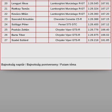
20
Lengyel Ákos
Lamborghini Murcielago R-GT
1:26.045
167.81
21
Ruttkay Tamás
Lamborghini Murcielago R-GT
1:26.324
167.27
22
Kovács Milán
Lamborghini Murcielago R-GT
1:26.360
167.20
23
Szecskő Krisztián
Chevrolet Corvette C5-R
1:26.388
167.15
24
Szilágyi Péter
Ferrari 575 GTC
1:26.400
167.12
25
Puskás Zoltán
Chrysler Viper GTS-R
1:26.776
166.40
26
Barta Tibor
Chrysler Viper GTS-R
1:26.975
166.02
27
Szabó Szilárd
Chrysler Viper GTS-R
1:29.218
161.85
Bajnokság naptár
/
Bajnokság pontverseny
/
Futam téma