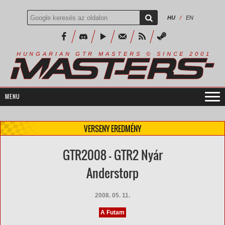
HU
/
EN
R
I
A
S
T
E
R
S
©
S
I
N
C
E
2
1
H
U
N
G
A
A
N
G
T
R
M
0
0
VERSENY EREDMÉNY
GTR2008 - GTR2 Nyár
Anderstorp
2008. 05. 11.
A Futam