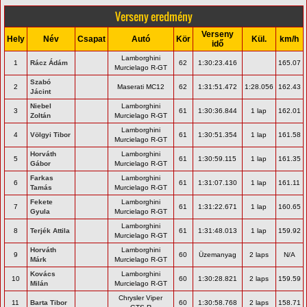
Verseny eredmény
Verseny
Hely
Név
Csapat
Autó
Kör
Kül.
km/h
idő
Lamborghini
1
Rácz Ádám
62
1:30:23.416
165.07
Murcielago R-GT
Szabó
2
Maserati MC12
62
1:31:51.472
1:28.056
162.43
Jácint
Niebel
Lamborghini
3
61
1:30:36.844
1 lap
162.01
Zoltán
Murcielago R-GT
Lamborghini
4
Völgyi Tibor
61
1:30:51.354
1 lap
161.58
Murcielago R-GT
Horváth
Lamborghini
5
61
1:30:59.115
1 lap
161.35
Gábor
Murcielago R-GT
Farkas
Lamborghini
6
61
1:31:07.130
1 lap
161.11
Tamás
Murcielago R-GT
Fekete
Lamborghini
7
61
1:31:22.671
1 lap
160.65
Gyula
Murcielago R-GT
Lamborghini
8
Terjék Attila
61
1:31:48.013
1 lap
159.92
Murcielago R-GT
Horváth
Lamborghini
9
60
Üzemanyag
2 laps
N/A
Márk
Murcielago R-GT
Kovács
Lamborghini
10
60
1:30:28.821
2 laps
159.59
Milán
Murcielago R-GT
Chrysler Viper
11
Barta Tibor
60
1:30:58.768
2 laps
158.71