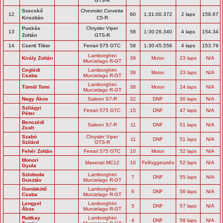
GTS-R
Szecskő
Chevrolet Corvette
12
60
1:31:00.372
2 laps
158.67
Krisztián
C5-R
Puskás
Chrysler Viper
13
58
1:30:26.340
4 laps
154.34
Zoltán
GTS-R
14
Cserti Tibor
Ferrari 575 GTC
58
1:30:45.556
4 laps
153.79
Lamborghini
Király Zoltán
39
Motor
23 laps
N/A
Murcielago R-GT
Ceglédi
Lamborghini
39
Motor
23 laps
N/A
Csaba
Murcielago R-GT
Lamborghini
Tömöl Tomi
38
Motor
24 laps
N/A
Murcielago R-GT
Nagy Ákos
Saleen S7-R
32
DNF
30 laps
N/A
Szilágyi
Ferrari 575 GTC
15
DNF
47 laps
N/A
Péter
Benczédi
Saleen S7-R
11
DNF
51 laps
N/A
Zsolt
Szabó
Chrysler Viper
11
DNF
51 laps
N/A
Szilárd
GTS-R
Fehér Zoltán
Ferrari 575 GTC
10
Motor
52 laps
N/A
Monori
Maserati MC12
10
Felfüggesztés
52 laps
N/A
Gyula
Szloboda
Lamborghini
7
DNF
55 laps
N/A
Gusztáv
Murcielago R-GT
Gombkötő
Lamborghini
6
DNF
56 laps
N/A
Csaba
Murcielago R-GT
Lengyel
Lamborghini
5
DNF
57 laps
N/A
Ákos
Murcielago R-GT
Ruttkay
Lamborghini
4
DNF
58 laps
N/A