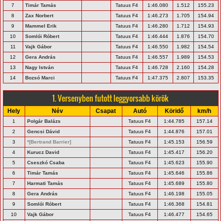
7
Timár Tamás
Tatuus F4
1:46.080
1.512
155.23
8
Zax Norbert
Tatuus F4
1:46.273
1.705
154.94
9
Mammel Erik
Tatuus F4
1:46.280
1.712
154.93
10
Somlói Róbert
Tatuus F4
1:46.444
1.876
154.70
11
Vajk Gábor
Tatuus F4
1:46.550
1.982
154.54
12
Gera András
Tatuus F4
1:46.557
1.989
154.53
13
Nagy István
Tatuus F4
1:46.728
2.160
154.28
14
Bozsó Marci
Tatuus F4
1:47.375
2.807
153.35
1. Versenyben futott leggyorsabb körök
Hely
Név
Csapat
Autó
Köridő
km/h
1
Polgár Balázs
Tatuus F4
1:44.785
157.14
2
Gencsi Dávid
Tatuus F4
1:44.876
157.01
3
*[Bertrand Barrier]
Tatuus F4
1:45.153
156.59
4
Kurucz David
Tatuus F4
1:45.417
156.20
5
Cseszkó Csaba
Tatuus F4
1:45.623
155.90
6
Timár Tamás
Tatuus F4
1:45.646
155.86
7
Harmati Tamás
Tatuus F4
1:45.689
155.80
8
Gera András
Tatuus F4
1:46.198
155.05
9
Somlói Róbert
Tatuus F4
1:46.368
154.81
10
Vajk Gábor
Tatuus F4
1:46.477
154.65