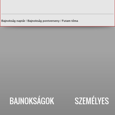
Bajnokság naptár
/
Bajnokság pontverseny
/
Futam téma
BAJNOKSÁGOK
SZEMÉLYES