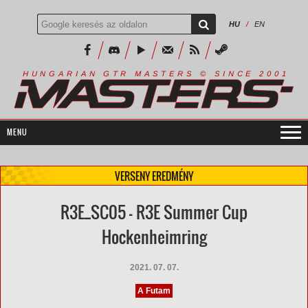
HU
/
EN
R
I
A
S
T
E
R
S
©
S
I
N
C
E
2
1
H
U
N
G
A
A
N
G
T
R
M
0
0
VERSENY EREDMÉNY
R3E_SC05 - R3E Summer Cup
Hockenheimring
2021. 07. 07.
A Futam