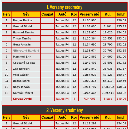
1. Verseny eredmény
Hely
Név
Csapat
Autó
Kör
Verseny idő
Kül.
km/h
1
Polgár Balázs
Tatuus F4
12
21:05.905
156.09
2
Gencsi Dávid
Tatuus F4
12
21:08.006
2.101
155.83
3
Harmati Tamás
Tatuus F4
12
21:22.925
17.020
154.02
4
Timár Tamás
Tatuus F4
12
21:26.364
20.459
153.61
5
Gera András
Tatuus F4
12
21:34.695
28.790
152.62
6
*[Bertrand Barrier]
Tatuus F4
12
21:38.674
32.769
152.15
7
Mammel Erik
Tatuus F4
12
21:40.865
34.960
151.90
8
Cseszkó Csaba
Tatuus F4
12
21:42.406
36.501
151.72
9
Zax Norbert
Tatuus F4
12
21:42.840
36.935
151.67
10
Vajk Gábor
Tatuus F4
12
21:54.033
48.128
150.37
11
Bozsó Marci
Tatuus F4
12
22:00.315
54.410
149.66
12
Nagy István
Tatuus F4
12
22:14.797
1:08.892
148.04
13
Somlói Róbert
Tatuus F4
12
24:45.446
3:39.541
133.02
Kurucz David
Tatuus F4
4
7:34.065
8 laps
145.06
2. Verseny eredmény
Hely
Név
Csapat
Autó
Kör
Verseny idő
Kül.
km/h
1
Gencsi Dávid
Tatuus F4
12
21:18.297
154.58