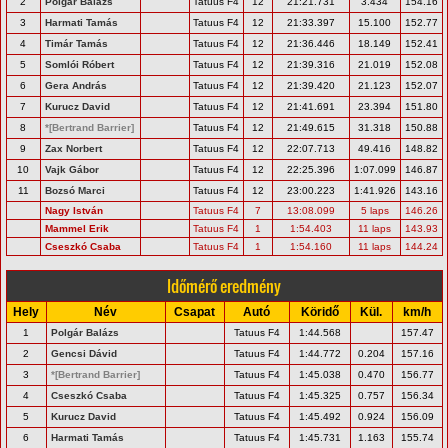
2
Polgár Balázs
Tatuus F4
12
21:21.731
3.434
154.16
3
Harmati Tamás
Tatuus F4
12
21:33.397
15.100
152.77
4
Timár Tamás
Tatuus F4
12
21:36.446
18.149
152.41
5
Somlói Róbert
Tatuus F4
12
21:39.316
21.019
152.08
6
Gera András
Tatuus F4
12
21:39.420
21.123
152.07
7
Kurucz David
Tatuus F4
12
21:41.691
23.394
151.80
8
*[Bertrand Barrier]
Tatuus F4
12
21:49.615
31.318
150.88
9
Zax Norbert
Tatuus F4
12
22:07.713
49.416
148.82
10
Vajk Gábor
Tatuus F4
12
22:25.396
1:07.099
146.87
11
Bozsó Marci
Tatuus F4
12
23:00.223
1:41.926
143.16
Nagy István
Tatuus F4
7
13:08.099
5 laps
146.26
Mammel Erik
Tatuus F4
1
1:54.403
11 laps
143.93
Cseszkó Csaba
Tatuus F4
1
1:54.160
11 laps
144.24
Időmérő eredmény
Hely
Név
Csapat
Autó
Köridő
Kül.
km/h
1
Polgár Balázs
Tatuus F4
1:44.568
157.47
2
Gencsi Dávid
Tatuus F4
1:44.772
0.204
157.16
3
*[Bertrand Barrier]
Tatuus F4
1:45.038
0.470
156.77
4
Cseszkó Csaba
Tatuus F4
1:45.325
0.757
156.34
5
Kurucz David
Tatuus F4
1:45.492
0.924
156.09
6
Harmati Tamás
Tatuus F4
1:45.731
1.163
155.74