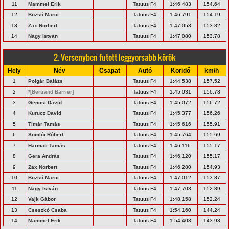
11
Mammel Erik
Tatuus F4
1:46.483
154.64
12
Bozsó Marci
Tatuus F4
1:46.791
154.19
13
Zax Norbert
Tatuus F4
1:47.053
153.82
14
Nagy István
Tatuus F4
1:47.080
153.78
2. Versenyben futott leggyorsabb körök
Hely
Név
Csapat
Autó
Köridő
km/h
1
Polgár Balázs
Tatuus F4
1:44.538
157.52
2
*[Bertrand Barrier]
Tatuus F4
1:45.031
156.78
3
Gencsi Dávid
Tatuus F4
1:45.072
156.72
4
Kurucz David
Tatuus F4
1:45.377
156.26
5
Timár Tamás
Tatuus F4
1:45.616
155.91
6
Somlói Róbert
Tatuus F4
1:45.764
155.69
7
Harmati Tamás
Tatuus F4
1:46.116
155.17
8
Gera András
Tatuus F4
1:46.120
155.17
9
Zax Norbert
Tatuus F4
1:46.280
154.93
10
Bozsó Marci
Tatuus F4
1:47.012
153.87
11
Nagy István
Tatuus F4
1:47.703
152.89
12
Vajk Gábor
Tatuus F4
1:48.158
152.24
13
Cseszkó Csaba
Tatuus F4
1:54.160
144.24
14
Mammel Erik
Tatuus F4
1:54.403
143.93