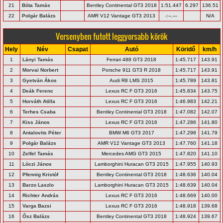
21
Bóta Tamás
Bentley Continental GT3 2018
1:51.447
6.297
136.51
22
Polgár Balázs
AMR V12 Vantage GT3 2013
-:--.---
N/A
Versenyben futott leggyorsabb körök
Hely
Név
Csapat
Autó
Köridő
km/h
1
Lányi Tamás
Ferrari 488 GT3 2018
1:45.717
143.91
2
Morvai Norbert
Porsche 911 GT3 R 2018
1:45.717
143.91
3
Gyetván Ákos
Audi R8 LMS 2015
1:45.789
143.81
4
Deák Ferenc
Lexus RC F GT3 2016
1:45.834
143.75
5
Horváth Atilla
Lexus RC F GT3 2016
1:46.983
142.21
6
Terhes Csaba
Bentley Continental GT3 2018
1:47.082
142.07
7
Kiss János
Lexus RC F GT3 2016
1:47.286
141.80
8
Antalovits Péter
BMW M6 GT3 2017
1:47.298
141.79
9
Polgár Balázs
AMR V12 Vantage GT3 2013
1:47.760
141.18
10
Zelfel Tamás
Mercedes AMG GT3 2015
1:47.820
141.10
11
Lóczi János
Lamborghini Huracan GT3 2015
1:47.955
140.93
12
Pfennig Kristóf
Bentley Continental GT3 2018
1:48.636
140.04
13
Barzo Laszlo
Lamborghini Huracan GT3 2015
1:48.639
140.04
14
Richter András
Lexus RC F GT3 2016
1:48.669
140.00
15
Varga Bazsi
Lexus RC F GT3 2016
1:48.918
139.68
16
Ősz Balázs
Bentley Continental GT3 2018
1:48.924
139.67