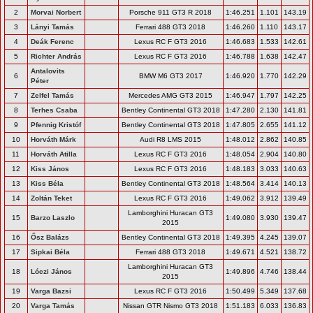
2
Morvai Norbert
Porsche 911 GT3 R 2018
1:46.251
1.101
143.19
3
Lányi Tamás
Ferrari 488 GT3 2018
1:46.260
1.110
143.17
4
Deák Ferenc
Lexus RC F GT3 2016
1:46.683
1.533
142.61
5
Richter András
Lexus RC F GT3 2016
1:46.788
1.638
142.47
Antalovits
6
BMW M6 GT3 2017
1:46.920
1.770
142.29
Péter
7
Zelfel Tamás
Mercedes AMG GT3 2015
1:46.947
1.797
142.25
8
Terhes Csaba
Bentley Continental GT3 2018
1:47.280
2.130
141.81
9
Pfennig Kristóf
Bentley Continental GT3 2018
1:47.805
2.655
141.12
10
Horváth Márk
Audi R8 LMS 2015
1:48.012
2.862
140.85
11
Horváth Atilla
Lexus RC F GT3 2016
1:48.054
2.904
140.80
12
Kiss János
Lexus RC F GT3 2016
1:48.183
3.033
140.63
13
Kiss Béla
Bentley Continental GT3 2018
1:48.564
3.414
140.13
14
Zoltán Teket
Lexus RC F GT3 2016
1:49.062
3.912
139.49
Lamborghini Huracan GT3
15
Barzo Laszlo
1:49.080
3.930
139.47
2015
16
Ősz Balázs
Bentley Continental GT3 2018
1:49.395
4.245
139.07
17
Sipkai Béla
Ferrari 488 GT3 2018
1:49.671
4.521
138.72
Lamborghini Huracan GT3
18
Lóczi János
1:49.896
4.746
138.44
2015
19
Varga Bazsi
Lexus RC F GT3 2016
1:50.499
5.349
137.68
20
Varga Tamás
Nissan GTR Nismo GT3 2018
1:51.183
6.033
136.83