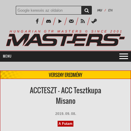
HU
/
EN
R
I
A
S
T
E
R
S
©
S
I
N
C
E
2
1
H
U
N
G
A
A
N
G
T
R
M
0
0
VERSENY EREDMÉNY
ACCTESZT - ACC Tesztkupa
Misano
2019. 09. 08.
A Futam