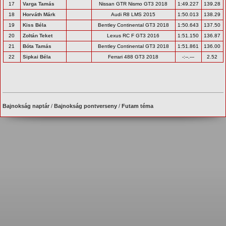
17
Varga Tamás
Nissan GTR Nismo GT3 2018
1:49.227
139.28
18
Horváth Márk
Audi R8 LMS 2015
1:50.013
138.29
19
Kiss Béla
Bentley Continental GT3 2018
1:50.643
137.50
20
Zoltán Teket
Lexus RC F GT3 2016
1:51.150
136.87
21
Bóta Tamás
Bentley Continental GT3 2018
1:51.861
136.00
22
Sipkai Béla
Ferrari 488 GT3 2018
-:--.---
2.52
Bajnokság naptár
/
Bajnokság pontverseny
/
Futam téma