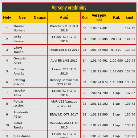
Verseny eredmény
Verseny
Hely
Név
Csapat
Autó
Kör
Kül.
km/h
idő
Morvai
Porsche 911 GT3 R
1
34
1:00:39.481
142.13
Norbert
2018
Deák
Lexus RC F GT3
2
34
1:01:00.385
20.904
141.31
Ferenc
2016
Lányi
3
Ferrari 488 GT3 2018
34
1:01:36.960
57.479
139.92
Tamás
Gyetván
4
Audi R8 LMS 2015
34
1:01:49.461
1:09.980
139.44
Ákos
Richter
Lexus RC F GT3
5
34
1:02:12.484
1:33.003
138.58
András
2016
Pfennig
Bentley Continental
6
34
1:02:24.874
1:45.393
138.13
Kristóf
GT3 2018
Horváth
Lexus RC F GT3
7
33
1:00:54.790
1 lap
137.37
Atilla
2016
Polgár
AMR V12 Vantage
8
33
1:01:12.102
1 lap
136.72
Balázs
GT3 2013
Antalovits
9
BMW M6 GT3 2017
33
1:01:18.960
1 lap
136.46
Péter
Zelfel
Mercedes AMG GT3
10
33
1:01:27.498
1 lap
136.15
Tamás
2015
Lexus RC F GT3
11
Kiss János
33
1:01:28.148
1 lap
136.12