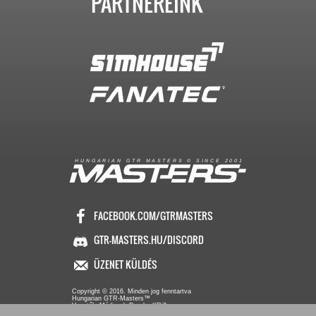
PARTNEREINK
R
I
A
S
T
E
R
S
©
S
I
N
C
E
2
1
H
U
N
G
A
A
N
G
T
R
M
0
0
FACEBOOK.COM/GTRMASTERS
GTR-MASTERS.HU/DISCORD
ÜZENET KÜLDÉS
Copyright © 2016. Minden jog fenntartva
Hungarian GTR-Masters™
/ Des by KRi2
Vezetők
Média