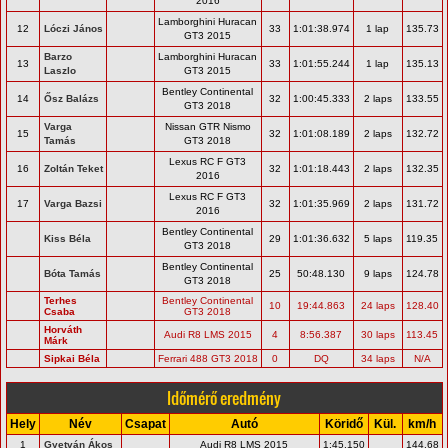
2016
Lamborghini Huracan
12
Lóczi János
33
1:01:38.974
1 lap
135.73
GT3 2015
Barzo
Lamborghini Huracan
13
33
1:01:55.244
1 lap
135.13
Laszlo
GT3 2015
Bentley Continental
14
Ősz Balázs
32
1:00:45.333
2 laps
133.55
GT3 2018
Varga
Nissan GTR Nismo
15
32
1:01:08.189
2 laps
132.72
Tamás
GT3 2018
Lexus RC F GT3
16
Zoltán Teket
32
1:01:18.443
2 laps
132.35
2016
Lexus RC F GT3
17
Varga Bazsi
32
1:01:35.969
2 laps
131.72
2016
Bentley Continental
Kiss Béla
29
1:01:36.632
5 laps
119.35
GT3 2018
Bentley Continental
Bóta Tamás
25
50:48.130
9 laps
124.78
GT3 2018
Terhes
Bentley Continental
10
19:44.863
24 laps
128.40
Csaba
GT3 2018
Horváth
Audi R8 LMS 2015
4
8:56.387
30 laps
113.45
Márk
Sipkai Béla
Ferrari 488 GT3 2018
0
DQ
34 laps
N/A
Időmérő eredmény
Hely
Név
Csapat
Autó
Köridő
Kül.
km/h
1
Gyetván Ákos
Audi R8 LMS 2015
1:45.150
144.68