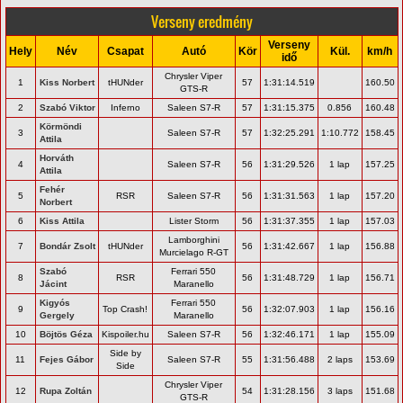
Verseny eredmény
Verseny
Hely
Név
Csapat
Autó
Kör
Kül.
km/h
idő
Chrysler Viper
1
Kiss Norbert
tHUNder
57
1:31:14.519
160.50
GTS-R
2
Szabó Viktor
Inferno
Saleen S7-R
57
1:31:15.375
0.856
160.48
Körmöndi
3
Saleen S7-R
57
1:32:25.291
1:10.772
158.45
Attila
Horváth
4
Saleen S7-R
56
1:31:29.526
1 lap
157.25
Attila
Fehér
5
RSR
Saleen S7-R
56
1:31:31.563
1 lap
157.20
Norbert
6
Kiss Attila
Lister Storm
56
1:31:37.355
1 lap
157.03
Lamborghini
7
Bondár Zsolt
tHUNder
56
1:31:42.667
1 lap
156.88
Murcielago R-GT
Szabó
Ferrari 550
8
RSR
56
1:31:48.729
1 lap
156.71
Jácint
Maranello
Kigyós
Ferrari 550
9
Top Crash!
56
1:32:07.903
1 lap
156.16
Gergely
Maranello
10
Böjtös Géza
Kispoiler.hu
Saleen S7-R
56
1:32:46.171
1 lap
155.09
Side by
11
Fejes Gábor
Saleen S7-R
55
1:31:56.488
2 laps
153.69
Side
Chrysler Viper
12
Rupa Zoltán
54
1:31:28.156
3 laps
151.68
GTS-R