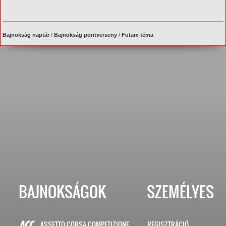
Bajnokság naptár
/
Bajnokság pontverseny
/
Futam téma
BAJNOKSÁGOK
SZEMÉLYES
ASSETTO CORSA COMPETIZIONE
REGISZTRÁCIÓ