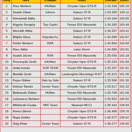
1
Kiss Norbert
tHUNder
Chrysler Viper GTS-R
1:33.336
165.16
2
Szabó Viktor
Inferno
Saleen S7-R
1:33.365
165.11
3
Körmöndi Attila
Saleen S7-R
1:34.194
163.65
4
Kigyós Gergely
Top Crash!
Ferrari 550 Maranello
1:34.295
163.48
5
Horváth Attila
Saleen S7-R
1:34.337
163.41
6
Böjtös Géza
Kispoiler.hu
Saleen S7-R
1:34.589
162.97
7
Fehér Norbert
RSR
Saleen S7-R
1:34.664
162.84
8
Kiss Attila
Lister Storm
1:34.680
162.81
9
Szabó Jácint
RSR
Ferrari 550 Maranello
1:35.050
162.18
10
Prezsnyák Zsolt
tHUNder
Chrysler Viper GTS-R
1:35.193
161.94
11
Antal István
SUR TEAM
Ferrari 550 Maranello
1:35.207
161.91
12
Bondár Zsolt
tHUNder
Lamborghini Murcielago R-GT
1:35.415
161.56
13
Fejes Gábor
Side by Side
Saleen S7-R
1:35.566
161.30
14
Kolozs Tamás
Center Team
Chrysler Viper GTS-R
1:35.617
161.22
15
Babinszki Gábor
HUNter
Ferrari 550 Maranello
1:35.708
161.06
16
Lakomecz Norbert
Ferrari 550 Maranello
1:35.852
160.82
17
Mihálszki Csaba
HRC Team
Maserati MC12
1:36.442
159.84
18
Koncz Dávid
Chrysler Viper GTS-R
1:36.488
159.76
19
Rupa Zoltán
Chrysler Viper GTS-R
1:36.577
159.62
20
Góg Péter
Center Team
Saleen S7-R
1:38.277
156.85