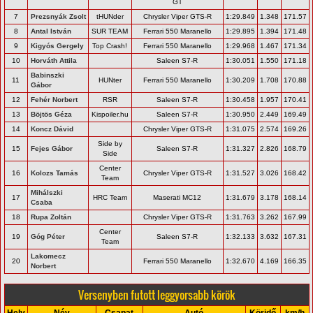
GT
7
Prezsnyák Zsolt
tHUNder
Chrysler Viper GTS-R
1:29.849
1.348
171.57
8
Antal István
SUR TEAM
Ferrari 550 Maranello
1:29.895
1.394
171.48
9
Kigyós Gergely
Top Crash!
Ferrari 550 Maranello
1:29.968
1.467
171.34
10
Horváth Attila
Saleen S7-R
1:30.051
1.550
171.18
Babinszki
11
HUNter
Ferrari 550 Maranello
1:30.209
1.708
170.88
Gábor
12
Fehér Norbert
RSR
Saleen S7-R
1:30.458
1.957
170.41
13
Böjtös Géza
Kispoiler.hu
Saleen S7-R
1:30.950
2.449
169.49
14
Koncz Dávid
Chrysler Viper GTS-R
1:31.075
2.574
169.26
Side by
15
Fejes Gábor
Saleen S7-R
1:31.327
2.826
168.79
Side
Center
16
Kolozs Tamás
Chrysler Viper GTS-R
1:31.527
3.026
168.42
Team
Mihálszki
17
HRC Team
Maserati MC12
1:31.679
3.178
168.14
Csaba
18
Rupa Zoltán
Chrysler Viper GTS-R
1:31.763
3.262
167.99
Center
19
Góg Péter
Saleen S7-R
1:32.133
3.632
167.31
Team
Lakomecz
20
Ferrari 550 Maranello
1:32.670
4.169
166.35
Norbert
Versenyben futott leggyorsabb körök
Hely
Név
Csapat
Autó
Köridő
km/h