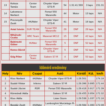
Kolozs
Center
Chrysler Viper
13
54
1:31:41.569
3 laps
151.31
Tamás
Team
GTS-R
Lakomecz
Ferrari 550
14
44
Motor
13 laps
N/A
Norbert
Maranello
Prezsnyák
Chrysler Viper
15
tHUNder
41
Motor
16 laps
N/A
Zsolt
GTS-R
Ferrari 550
Antal István
SUR TEAM
29
DNF
28 laps
N/A
Maranello
Mihálszki
HRC Team
Maserati MC12
15
DNF
42 laps
N/A
Csaba
Babinszki
Ferrari 550
HUNter
5
DNF
52 laps
N/A
Gábor
Maranello
Chrysler Viper
Koncz Dávid
5
DNF
52 laps
N/A
GTS-R
Center
Góg Péter
Saleen S7-R
4
DNF
53 laps
N/A
Team
Időmérő eredmény
Hely
Név
Csapat
Autó
Köridő
Kül.
km/h
1
Kiss Norbert
tHUNder
Chrysler Viper GTS-R
1:28.501
174.18
2
Szabó Viktor
Inferno
Saleen S7-R
1:29.396
0.895
172.44
3
Szabó Jácint
RSR
Ferrari 550 Maranello
1:29.418
0.917
172.39
4
Körmöndi Attila
Saleen S7-R
1:29.455
0.954
172.32
5
Kiss Attila
Lister Storm
1:29.538
1.037
172.16
Lamborghini Murcielago R-
6
Bondár Zsolt
tHUNder
1:29.584
1.083
172.08