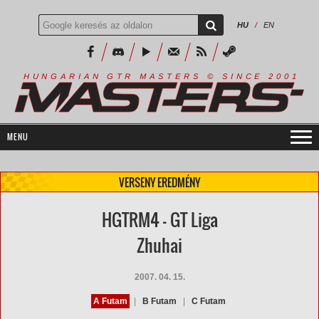
HU
/
EN
R
I
A
S
T
E
R
S
©
S
I
N
C
E
2
1
H
U
N
G
A
A
N
G
T
R
M
0
0
VERSENY EREDMÉNY
HGTRM4 - GT Liga
Zhuhai
2007. 04. 15.
A Futam
|
B Futam
|
C Futam