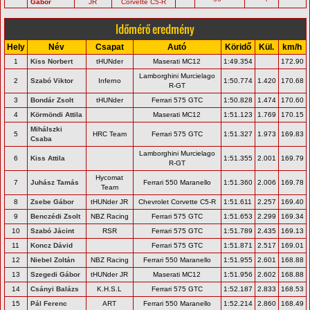
Gábor
JR
Corvette C5-R
Időmérő eredmény
Hely
Név
Csapat
Autó
Köridő
Kül.
km/h
1
Kiss Norbert
tHUNder
Maserati MC12
1:49.354
172.90
Lamborghini Murcielago
2
Szabó Viktor
Inferno
1:50.774
1.420
170.68
R-GT
3
Bondár Zsolt
tHUNder
Ferrari 575 GTC
1:50.828
1.474
170.60
4
Körmöndi Attila
Maserati MC12
1:51.123
1.769
170.15
Mihálszki
5
HRC Team
Ferrari 575 GTC
1:51.327
1.973
169.83
Csaba
Lamborghini Murcielago
6
Kiss Attila
1:51.355
2.001
169.79
R-GT
Hycomat
7
Juhász Tamás
Ferrari 550 Maranello
1:51.360
2.006
169.78
Team
8
Zsebe Gábor
tHUNder JR
Chevrolet Corvette C5-R
1:51.611
2.257
169.40
9
Benczédi Zsolt
NBZ Racing
Ferrari 575 GTC
1:51.653
2.299
169.34
10
Szabó Jácint
RSR
Ferrari 575 GTC
1:51.789
2.435
169.13
11
Koncz Dávid
Ferrari 575 GTC
1:51.871
2.517
169.01
12
Niebel Zoltán
NBZ Racing
Ferrari 550 Maranello
1:51.955
2.601
168.88
13
Szegedi Gábor
tHUNder JR
Maserati MC12
1:51.956
2.602
168.88
14
Csányi Balázs
K.H.S.L
Ferrari 575 GTC
1:52.187
2.833
168.53
15
Pál Ferenc
ART
Ferrari 550 Maranello
1:52.214
2.860
168.49