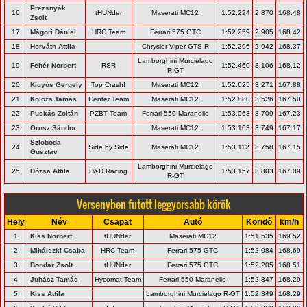
Prezsnyák
16
tHUNder
Maserati MC12
1:52.224
2.870
168.48
Zsolt
17
Mágori Dániel
HRC Team
Ferrari 575 GTC
1:52.259
2.905
168.42
18
Horváth Attila
Chrysler Viper GTS-R
1:52.296
2.942
168.37
Lamborghini Murcielago
19
Fehér Norbert
RSR
1:52.460
3.106
168.12
R-GT
20
Kigyós Gergely
Top Crash!
Maserati MC12
1:52.625
3.271
167.88
21
Kolozs Tamás
Center Team
Maserati MC12
1:52.880
3.526
167.50
22
Puskás Zoltán
PZBT Team
Ferrari 550 Maranello
1:53.063
3.709
167.23
23
Orosz Sándor
Maserati MC12
1:53.103
3.749
167.17
Szloboda
24
Side by Side
Maserati MC12
1:53.112
3.758
167.15
Gusztáv
Lamborghini Murcielago
25
Dózsa Attila
D&D Racing
1:53.157
3.803
167.09
R-GT
Versenyben futott leggyorsabb körök
Hely
Név
Csapat
Autó
Köridő
km/h
1
Kiss Norbert
tHUNder
Maserati MC12
1:51.535
169.52
2
Mihálszki Csaba
HRC Team
Ferrari 575 GTC
1:52.084
168.69
3
Bondár Zsolt
tHUNder
Ferrari 575 GTC
1:52.205
168.51
4
Juhász Tamás
Hycomat Team
Ferrari 550 Maranello
1:52.347
168.29
5
Kiss Attila
Lamborghini Murcielago R-GT
1:52.349
168.29