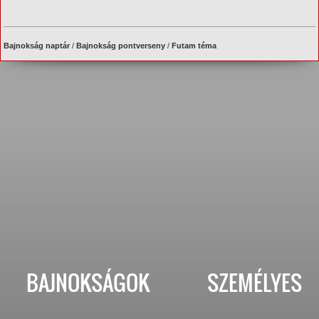
Bajnokság naptár
/
Bajnokság pontverseny
/
Futam téma
BAJNOKSÁGOK
SZEMÉLYES