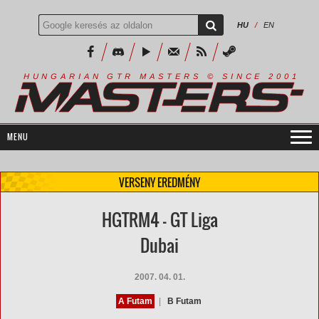
HU
/
EN
R
I
A
S
T
E
R
S
©
S
I
N
C
E
2
1
H
U
N
G
A
A
N
G
T
R
M
0
0
VERSENY EREDMÉNY
HGTRM4 - GT Liga
Dubai
2007. 04. 01.
A Futam
|
B Futam