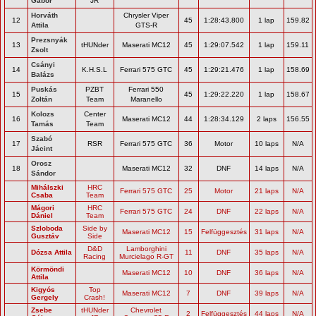
Gábor
JR
Horváth
Chrysler Viper
12
45
1:28:43.800
1 lap
159.82
Attila
GTS-R
Prezsnyák
13
tHUNder
Maserati MC12
45
1:29:07.542
1 lap
159.11
Zsolt
Csányi
14
K.H.S.L
Ferrari 575 GTC
45
1:29:21.476
1 lap
158.69
Balázs
Puskás
PZBT
Ferrari 550
15
45
1:29:22.220
1 lap
158.67
Zoltán
Team
Maranello
Kolozs
Center
16
Maserati MC12
44
1:28:34.129
2 laps
156.55
Tamás
Team
Szabó
17
RSR
Ferrari 575 GTC
36
Motor
10 laps
N/A
Jácint
Orosz
18
Maserati MC12
32
DNF
14 laps
N/A
Sándor
Mihálszki
HRC
Ferrari 575 GTC
25
Motor
21 laps
N/A
Csaba
Team
Mágori
HRC
Ferrari 575 GTC
24
DNF
22 laps
N/A
Dániel
Team
Szloboda
Side by
Maserati MC12
15
Felfüggesztés
31 laps
N/A
Gusztáv
Side
D&D
Lamborghini
Dózsa Attila
11
DNF
35 laps
N/A
Racing
Murcielago R-GT
Körmöndi
Maserati MC12
10
DNF
36 laps
N/A
Attila
Kigyós
Top
Maserati MC12
7
DNF
39 laps
N/A
Gergely
Crash!
Zsebe
tHUNder
Chevrolet
2
Felfüggesztés
44 laps
N/A