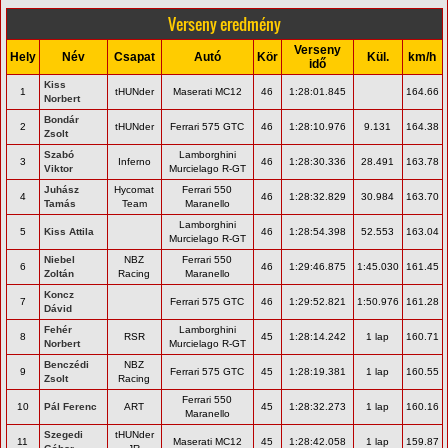
Verseny eredmény
Verseny
Hely
Név
Csapat
Autó
Kör
Kül.
km/h
idő
Kiss
1
tHUNder
Maserati MC12
46
1:28:01.845
164.66
Norbert
Bondár
2
tHUNder
Ferrari 575 GTC
46
1:28:10.976
9.131
164.38
Zsolt
Szabó
Lamborghini
3
Inferno
46
1:28:30.336
28.491
163.78
Viktor
Murcielago R-GT
Juhász
Hycomat
Ferrari 550
4
46
1:28:32.829
30.984
163.70
Tamás
Team
Maranello
Lamborghini
5
Kiss Attila
46
1:28:54.398
52.553
163.04
Murcielago R-GT
Niebel
NBZ
Ferrari 550
6
46
1:29:46.875
1:45.030
161.45
Zoltán
Racing
Maranello
Koncz
7
Ferrari 575 GTC
46
1:29:52.821
1:50.976
161.28
Dávid
Fehér
Lamborghini
8
RSR
45
1:28:14.242
1 lap
160.71
Norbert
Murcielago R-GT
Benczédi
NBZ
9
Ferrari 575 GTC
45
1:28:19.381
1 lap
160.55
Zsolt
Racing
Ferrari 550
10
Pál Ferenc
ART
45
1:28:32.273
1 lap
160.16
Maranello
Szegedi
tHUNder
11
Maserati MC12
45
1:28:42.058
1 lap
159.87