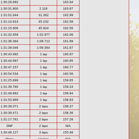
1:30:29.682
163.94
1:30:31.800
2.118
163.87
1:31:01.044
31.362
162.99
1:31:14.914
45.232
162.58
1:31:15.606
45.924
162.56
1:31:32.659
1:02.977
162.06
1:31:38.394
1:08.712
161.89
1:31:39.046
1:09.364
161.87
1:30:43.992
1 lap
160.87
1:30:44.697
1 lap
160.85
1:30:47.157
1 lap
160.77
1:30:54.534
1 lap
160.56
1:31:25.699
1 lap
159.65
1:31:39.780
1 lap
159.24
1:31:49.862
1 lap
158.94
1:31:53.969
1 lap
158.83
1:30:39.071
2 laps
158.37
1:30:39.471
2 laps
158.36
1:31:17.761
2 laps
157.26
DNF
2 laps
N/A
1:30:48.127
3 laps
155.48
Motor
14 laps
N/A