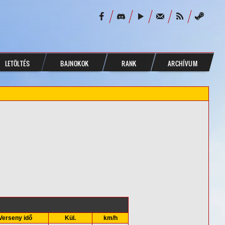
LETÖLTÉS
BAJNOKOK
RANK
ARCHÍVUM
Verseny idő
Kül.
km/h