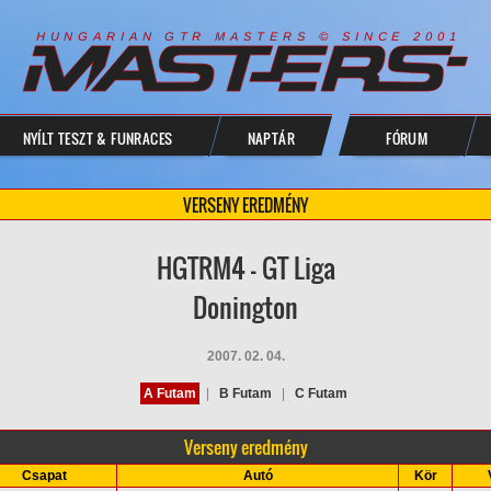
R
I
A
S
T
E
R
S
©
S
I
N
C
E
2
1
H
U
N
G
A
A
N
G
T
R
M
0
0
NYÍLT TESZT & FUNRACES
NAPTÁR
FÓRUM
VERSENY EREDMÉNY
HGTRM4 - GT Liga
Donington
2007. 02. 04.
A Futam
|
B Futam
|
C Futam
Verseny eredmény
Csapat
Autó
Kör