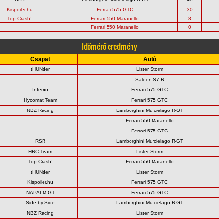
Kispoiler.hu
Ferrari 575 GTC
30
Top Crash!
Ferrari 550 Maranello
8
Ferrari 550 Maranello
0
Időmérő eredmény
Csapat
Autó
tHUNder
Lister Storm
Saleen S7-R
Inferno
Ferrari 575 GTC
Hycomat Team
Ferrari 575 GTC
NBZ Racing
Lamborghini Murcielago R-GT
Ferrari 550 Maranello
Ferrari 575 GTC
RSR
Lamborghini Murcielago R-GT
HRC Team
Lister Storm
Top Crash!
Ferrari 550 Maranello
tHUNder
Lister Storm
Kispoiler.hu
Ferrari 575 GTC
NAPALM GT
Ferrari 575 GTC
Side by Side
Lamborghini Murcielago R-GT
NBZ Racing
Lister Storm