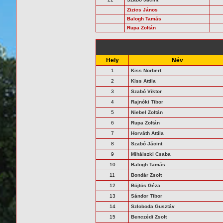
Zizics János
Balogh Tamás
Rupa Zoltán
Hely
Név
1
Kiss Norbert
2
Kiss Attila
3
Szabó Viktor
4
Rajnóki Tibor
5
Niebel Zoltán
6
Rupa Zoltán
7
Horváth Attila
8
Szabó Jácint
9
Mihálszki Csaba
10
Balogh Tamás
11
Bondár Zsolt
12
Böjtös Géza
13
Sándor Tibor
14
Szloboda Gusztáv
15
Benczédi Zsolt