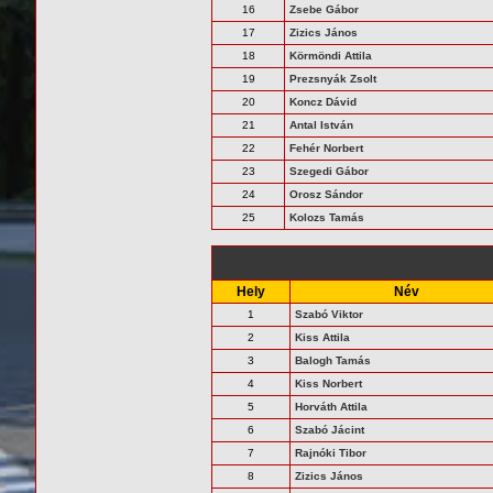
16
Zsebe Gábor
17
Zizics János
18
Körmöndi Attila
19
Prezsnyák Zsolt
20
Koncz Dávid
21
Antal István
22
Fehér Norbert
23
Szegedi Gábor
24
Orosz Sándor
25
Kolozs Tamás
Hely
Név
1
Szabó Viktor
2
Kiss Attila
3
Balogh Tamás
4
Kiss Norbert
5
Horváth Attila
6
Szabó Jácint
7
Rajnóki Tibor
8
Zizics János