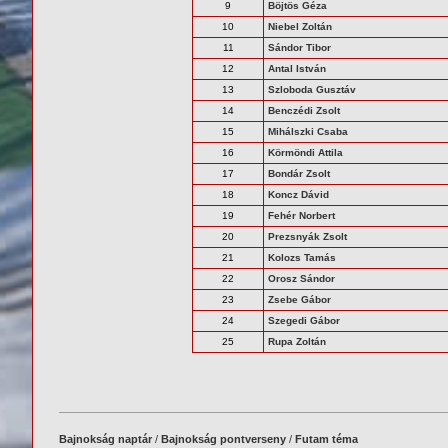
9
Böjtös Géza
10
Niebel Zoltán
11
Sándor Tibor
12
Antal István
13
Szloboda Gusztáv
14
Benczédi Zsolt
15
Mihálszki Csaba
16
Körmöndi Attila
17
Bondár Zsolt
18
Koncz Dávid
19
Fehér Norbert
20
Prezsnyák Zsolt
21
Kolozs Tamás
22
Orosz Sándor
23
Zsebe Gábor
24
Szegedi Gábor
25
Rupa Zoltán
Bajnokság naptár
/
Bajnokság pontverseny
/
Futam téma