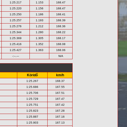
1:25.217
1.153
168.47
1:25.220
1.156
168.47
1:25.250
1.186
168.41
1:25.257
1.193
168.39
1:25.276
1.212
168.36
1:25.344
1.280
168.22
1:25.369
1.305
168.17
1:25.416
1.352
168.08
1:25.427
1.363
168.06
-:--.---
N/A
Köridő
km/h
1:25.267
168.37
1:25.686
167.55
1:25.706
167.51
1:25.729
167.47
1:25.751
167.42
1:25.823
167.28
1:25.887
167.16
1:25.903
167.13