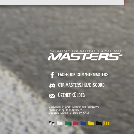
R
I
A
S
T
E
R
S
©
S
I
N
C
E
2
1
H
U
N
G
A
A
N
G
T
R
M
0
0
FACEBOOK.COM/GTRMASTERS
GTR-MASTERS.HU/DISCORD
ÜZENET KÜLDÉS
Copyright © 2016. Minden jog fenntartva
Hungarian GTR-Masters™
/ Des by KRi2
Vezetők
Média