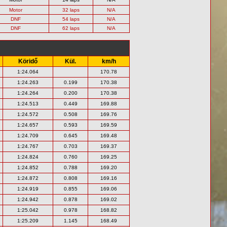
Motor
32 laps
N/A
DNF
54 laps
N/A
DNF
62 laps
N/A
Köridő
Kül.
km/h
1:24.064
170.78
1:24.263
0.199
170.38
1:24.264
0.200
170.38
1:24.513
0.449
169.88
1:24.572
0.508
169.76
1:24.657
0.593
169.59
1:24.709
0.645
169.48
1:24.767
0.703
169.37
1:24.824
0.760
169.25
1:24.852
0.788
169.20
1:24.872
0.808
169.16
1:24.919
0.855
169.06
1:24.942
0.878
169.02
1:25.042
0.978
168.82
1:25.209
1.145
168.49