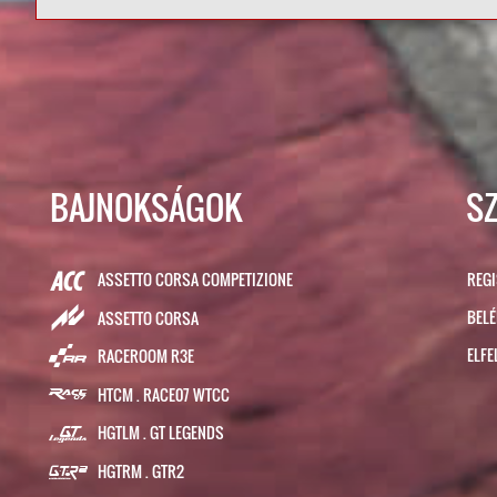
BAJNOKSÁGOK
S
ASSETTO CORSA COMPETIZIONE
REG
BEL
ASSETTO CORSA
ELFE
RACEROOM R3E
HTCM . RACE07 WTCC
HGTLM . GT LEGENDS
HGTRM . GTR2