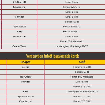
tHUNder JR
Lister Storm
Kispoiler.hu
Ferrari 575 GTC
Lister Storm
tHUNder
Lister Storm
Saleen S7-R
SUR TEAM
Ferrari 575 GTC
RSR
Ferrari 575 GTC
tHUNder JR
Lister Storm
Ferrari 550 Maranello
Center Team
Lamborghini Murcielago R-GT
Versenyben futott leggyorsabb körök
Csapat
Autó
Inferno
Ferrari 575 GTC
Saleen S7-R
Top Crash!
Ferrari 550 Maranello
tHUNder
Lister Storm
Ferrari 575 GTC
RSR
Lamborghini Murcielago R-GT
Hycomat Team
Ferrari 575 GTC
Kispoiler.hu
Ferrari 575 GTC