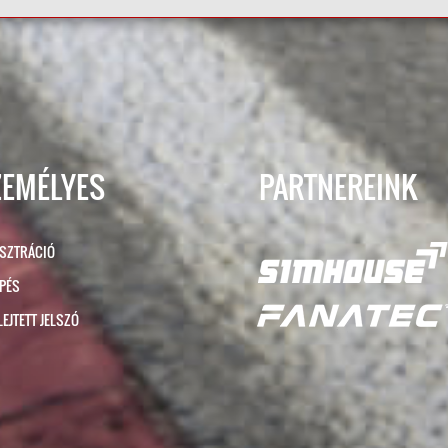
ZEMÉLYES
PARTNEREINK
ISZTRÁCIÓ
ÉPÉS
LEJTETT JELSZÓ