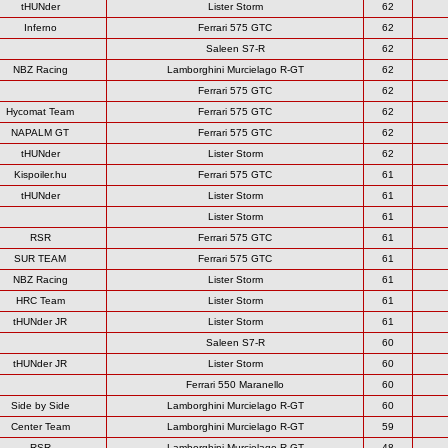
tHUNder
Lister Storm
62
Inferno
Ferrari 575 GTC
62
Saleen S7-R
62
NBZ Racing
Lamborghini Murcielago R-GT
62
Ferrari 575 GTC
62
Hycomat Team
Ferrari 575 GTC
62
NAPALM GT
Ferrari 575 GTC
62
tHUNder
Lister Storm
62
Kispoiler.hu
Ferrari 575 GTC
61
tHUNder
Lister Storm
61
Lister Storm
61
RSR
Ferrari 575 GTC
61
SUR TEAM
Ferrari 575 GTC
61
NBZ Racing
Lister Storm
61
HRC Team
Lister Storm
61
tHUNder JR
Lister Storm
61
Saleen S7-R
60
tHUNder JR
Lister Storm
60
Ferrari 550 Maranello
60
Side by Side
Lamborghini Murcielago R-GT
60
Center Team
Lamborghini Murcielago R-GT
59
RSR
Lamborghini Murcielago R-GT
48