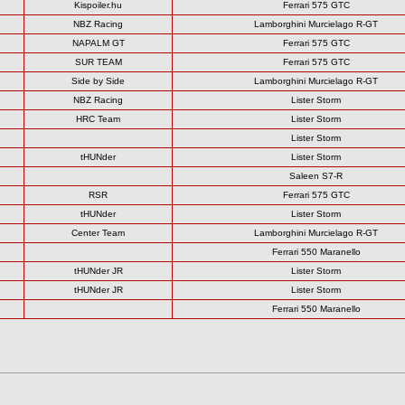
Kispoiler.hu
Ferrari 575 GTC
NBZ Racing
Lamborghini Murcielago R-GT
NAPALM GT
Ferrari 575 GTC
SUR TEAM
Ferrari 575 GTC
Side by Side
Lamborghini Murcielago R-GT
NBZ Racing
Lister Storm
HRC Team
Lister Storm
Lister Storm
tHUNder
Lister Storm
Saleen S7-R
RSR
Ferrari 575 GTC
tHUNder
Lister Storm
Center Team
Lamborghini Murcielago R-GT
Ferrari 550 Maranello
tHUNder JR
Lister Storm
tHUNder JR
Lister Storm
Ferrari 550 Maranello