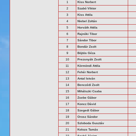
1
Kiss Norbert
2
Szabó Viktor
3
Kiss Attila
4
Niebel Zoltán
5
Horváth Attila
6
Rajnóki Tibor
7
Sándor Tibor
8
Bondár Zsolt
9
Böjtös Géza
10
Prezsnyák Zsolt
11
Körmöndi Attila
12
Fehér Norbert
13
Antal István
14
Benczédi Zsolt
15
Mihálszki Csaba
16
Zsebe Gábor
17
Koncz Dávid
18
Szegedi Gábor
19
Orosz Sándor
20
Szloboda Gusztáv
21
Kolozs Tamás
22
Szabó Jácint