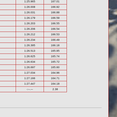
1:25.965
167.01
1:26.008
166.92
1:26.031
166.88
1:26.179
166.59
1:26.203
166.55
1:26.206
166.54
1:26.212
166.53
1:26.234
166.49
1:26.395
166.18
1:26.513
165.95
1:26.625
165.74
1:26.634
165.72
1:26.697
165.60
1:27.034
164.96
1:27.166
164.71
1:27.447
164.18
-:--.---
2.38