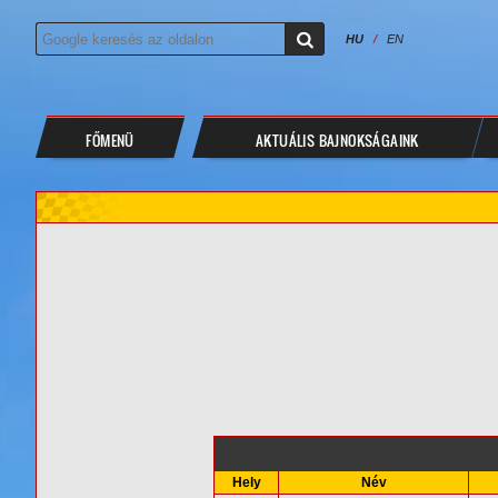
HU
/
EN
FŐMENÜ
AKTUÁLIS BAJNOKSÁGAINK
Hely
Név