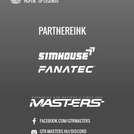
HGPLM . GP LEGENDS
PARTNEREINK
R
I
A
S
T
E
R
S
©
S
I
N
C
E
2
1
H
U
N
G
A
A
N
G
T
R
M
0
0
FACEBOOK.COM/GTRMASTERS
GTR-MASTERS.HU/DISCORD