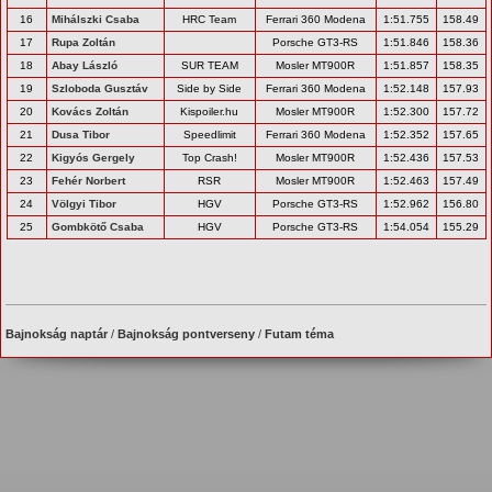
16
Mihálszki Csaba
HRC Team
Ferrari 360 Modena
1:51.755
158.49
17
Rupa Zoltán
Porsche GT3-RS
1:51.846
158.36
18
Abay László
SUR TEAM
Mosler MT900R
1:51.857
158.35
19
Szloboda Gusztáv
Side by Side
Ferrari 360 Modena
1:52.148
157.93
20
Kovács Zoltán
Kispoiler.hu
Mosler MT900R
1:52.300
157.72
21
Dusa Tibor
Speedlimit
Ferrari 360 Modena
1:52.352
157.65
22
Kigyós Gergely
Top Crash!
Mosler MT900R
1:52.436
157.53
23
Fehér Norbert
RSR
Mosler MT900R
1:52.463
157.49
24
Völgyi Tibor
HGV
Porsche GT3-RS
1:52.962
156.80
25
Gombkötő Csaba
HGV
Porsche GT3-RS
1:54.054
155.29
Bajnokság naptár
/
Bajnokság pontverseny
/
Futam téma