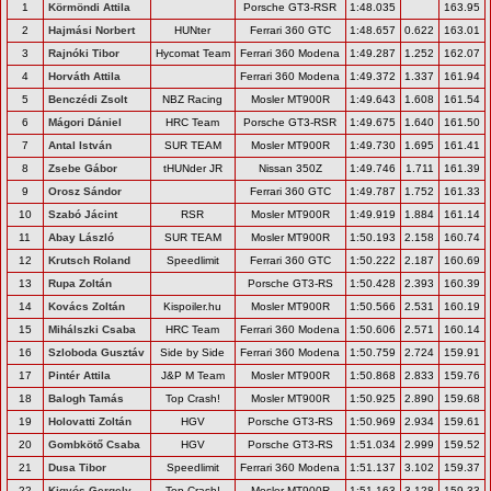
1
Körmöndi Attila
Porsche GT3-RSR
1:48.035
163.95
2
Hajmási Norbert
HUNter
Ferrari 360 GTC
1:48.657
0.622
163.01
3
Rajnóki Tibor
Hycomat Team
Ferrari 360 Modena
1:49.287
1.252
162.07
4
Horváth Attila
Ferrari 360 Modena
1:49.372
1.337
161.94
5
Benczédi Zsolt
NBZ Racing
Mosler MT900R
1:49.643
1.608
161.54
6
Mágori Dániel
HRC Team
Porsche GT3-RSR
1:49.675
1.640
161.50
7
Antal István
SUR TEAM
Mosler MT900R
1:49.730
1.695
161.41
8
Zsebe Gábor
tHUNder JR
Nissan 350Z
1:49.746
1.711
161.39
9
Orosz Sándor
Ferrari 360 GTC
1:49.787
1.752
161.33
10
Szabó Jácint
RSR
Mosler MT900R
1:49.919
1.884
161.14
11
Abay László
SUR TEAM
Mosler MT900R
1:50.193
2.158
160.74
12
Krutsch Roland
Speedlimit
Ferrari 360 GTC
1:50.222
2.187
160.69
13
Rupa Zoltán
Porsche GT3-RS
1:50.428
2.393
160.39
14
Kovács Zoltán
Kispoiler.hu
Mosler MT900R
1:50.566
2.531
160.19
15
Mihálszki Csaba
HRC Team
Ferrari 360 Modena
1:50.606
2.571
160.14
16
Szloboda Gusztáv
Side by Side
Ferrari 360 Modena
1:50.759
2.724
159.91
17
Pintér Attila
J&P M Team
Mosler MT900R
1:50.868
2.833
159.76
18
Balogh Tamás
Top Crash!
Mosler MT900R
1:50.925
2.890
159.68
19
Holovatti Zoltán
HGV
Porsche GT3-RS
1:50.969
2.934
159.61
20
Gombkötő Csaba
HGV
Porsche GT3-RS
1:51.034
2.999
159.52
21
Dusa Tibor
Speedlimit
Ferrari 360 Modena
1:51.137
3.102
159.37
22
Kigyós Gergely
Top Crash!
Mosler MT900R
1:51.163
3.128
159.33