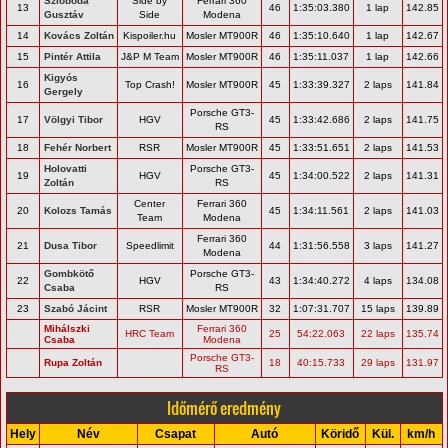
Szloboda
Side by
Ferrari 360
13
46
1:35:03.380
1 lap
142.85
Gusztáv
Side
Modena
14
Kovács Zoltán
Kispoiler.hu
Mosler MT900R
46
1:35:10.640
1 lap
142.67
15
Pintér Attila
J&P M Team
Mosler MT900R
46
1:35:11.037
1 lap
142.66
Kigyós
16
Top Crash!
Mosler MT900R
45
1:33:39.327
2 laps
141.84
Gergely
Porsche GT3-
17
Völgyi Tibor
HGV
45
1:33:42.686
2 laps
141.75
RS
18
Fehér Norbert
RSR
Mosler MT900R
45
1:33:51.651
2 laps
141.53
Holovatti
Porsche GT3-
19
HGV
45
1:34:00.522
2 laps
141.31
Zoltán
RS
Center
Ferrari 360
20
Kolozs Tamás
45
1:34:11.561
2 laps
141.03
Team
Modena
Ferrari 360
21
Dusa Tibor
Speedlimit
44
1:31:56.558
3 laps
141.27
Modena
Gombkötő
Porsche GT3-
22
HGV
43
1:34:40.272
4 laps
134.08
Csaba
RS
23
Szabó Jácint
RSR
Mosler MT900R
32
1:07:31.707
15 laps
139.89
Mihálszki
Ferrari 360
HRC Team
25
54:22.063
22 laps
135.74
Csaba
Modena
Porsche GT3-
Rupa Zoltán
18
40:15.733
29 laps
131.97
RS
Időmérő eredmény
Hely
Név
Csapat
Autó
Köridő
Kül.
km/h