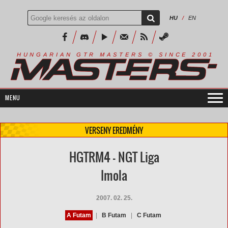
HU
/
EN
R
I
A
S
T
E
R
S
©
S
I
N
C
E
2
1
H
U
N
G
A
A
N
G
T
R
M
0
0
VERSENY EREDMÉNY
HGTRM4 - NGT Liga
Imola
2007. 02. 25.
A Futam
|
B Futam
|
C Futam