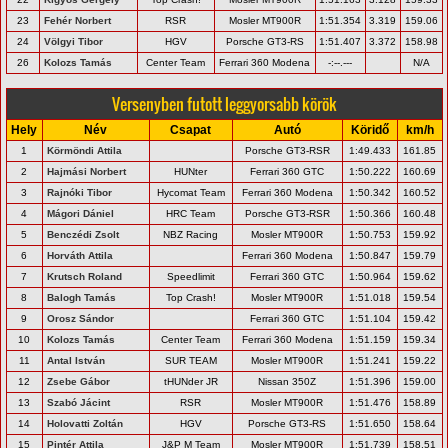
23
Fehér Norbert
RSR
Mosler MT900R
1:51.354
3.319
159.06
24
Völgyi Tibor
HGV
Porsche GT3-RS
1:51.407
3.372
158.98
26
Kolozs Tamás
Center Team
Ferrari 360 Modena
-:--.---
N/A
Versenyben futott leggyorsabb körök
Hely
Név
Csapat
Autó
Köridő
km/h
1
Körmöndi Attila
Porsche GT3-RSR
1:49.433
161.85
2
Hajmási Norbert
HUNter
Ferrari 360 GTC
1:50.222
160.69
3
Rajnóki Tibor
Hycomat Team
Ferrari 360 Modena
1:50.342
160.52
4
Mágori Dániel
HRC Team
Porsche GT3-RSR
1:50.366
160.48
5
Benczédi Zsolt
NBZ Racing
Mosler MT900R
1:50.753
159.92
6
Horváth Attila
Ferrari 360 Modena
1:50.847
159.79
7
Krutsch Roland
Speedlimit
Ferrari 360 GTC
1:50.964
159.62
8
Balogh Tamás
Top Crash!
Mosler MT900R
1:51.018
159.54
9
Orosz Sándor
Ferrari 360 GTC
1:51.104
159.42
10
Kolozs Tamás
Center Team
Ferrari 360 Modena
1:51.159
159.34
11
Antal István
SUR TEAM
Mosler MT900R
1:51.241
159.22
12
Zsebe Gábor
tHUNder JR
Nissan 350Z
1:51.396
159.00
13
Szabó Jácint
RSR
Mosler MT900R
1:51.476
158.89
14
Holovatti Zoltán
HGV
Porsche GT3-RS
1:51.650
158.64
15
Pintér Attila
J&P M Team
Mosler MT900R
1:51.739
158.51