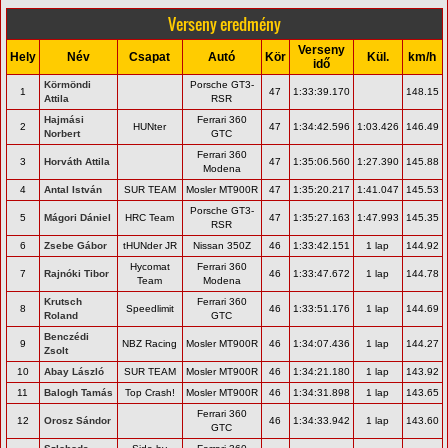
Verseny eredmény
Verseny
Hely
Név
Csapat
Autó
Kör
Kül.
km/h
idő
Körmöndi
Porsche GT3-
1
47
1:33:39.170
148.15
Attila
RSR
Hajmási
Ferrari 360
2
HUNter
47
1:34:42.596
1:03.426
146.49
Norbert
GTC
Ferrari 360
3
Horváth Attila
47
1:35:06.560
1:27.390
145.88
Modena
4
Antal István
SUR TEAM
Mosler MT900R
47
1:35:20.217
1:41.047
145.53
Porsche GT3-
5
Mágori Dániel
HRC Team
47
1:35:27.163
1:47.993
145.35
RSR
6
Zsebe Gábor
tHUNder JR
Nissan 350Z
46
1:33:42.151
1 lap
144.92
Hycomat
Ferrari 360
7
Rajnóki Tibor
46
1:33:47.672
1 lap
144.78
Team
Modena
Krutsch
Ferrari 360
8
Speedlimit
46
1:33:51.176
1 lap
144.69
Roland
GTC
Benczédi
9
NBZ Racing
Mosler MT900R
46
1:34:07.436
1 lap
144.27
Zsolt
10
Abay László
SUR TEAM
Mosler MT900R
46
1:34:21.180
1 lap
143.92
11
Balogh Tamás
Top Crash!
Mosler MT900R
46
1:34:31.898
1 lap
143.65
Ferrari 360
12
Orosz Sándor
46
1:34:33.942
1 lap
143.60
GTC