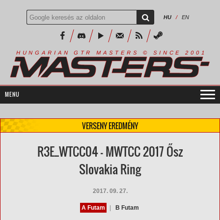
HU
/
EN
R
I
A
S
T
E
R
S
©
S
I
N
C
E
2
1
H
U
N
G
A
A
N
G
T
R
M
0
0
VERSENY EREDMÉNY
R3E_WTCC04 - MWTCC 2017 Ősz
Slovakia Ring
2017. 09. 27.
A Futam
|
B Futam