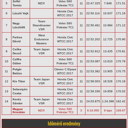
Zelfel
Volvo S60
5
MZ/X
11
22:47.325
7.848
171.51
Tamás
Polestar TC1
Honda Civic
6
László Vajk
11
22:50.114
10.637
171.16
WTCC 2017
Team
Nagy
Volvo S60
7
Skandinavian
11
22:50.461
10.984
171.12
László46
Polestar TC1
VSR
West
Farkas
Honda Civic
8
Endurance
11
22:52.202
12.725
170.90
Dávid
WTCC 2017
Masters
Csőke
Team Japan
Honda Civic
9
11
22:52.912
13.435
170.81
Dezső
VSR
WTCC 2017
Cziffra
Volvo S60
10
11
22:53.087
13.610
170.79
Gábor
Polestar TC1
Polgár
Citroen C Elysee
11
11
22:53.382
13.905
170.75
Balázs
WTCC 2017
Team Japan
Honda Civic
12
Kis Tibor
11
22:58.003
18.526
170.18
VSR
WTCC 2017
Sebestyén
Honda Civic
13
11
22:59.336
19.859
170.02
Csaba
WTCC 2017
Kenéz
Team Japan
Honda Civic
14
11
24:03.875
1:24.398
162.42
Sándor
VSR
WTCC 2017
Magyar
Volvo S60
MZ/X
3
6:16.950
8 laps
169.67
Krisztián
Polestar TC1
Időmérő eredmény