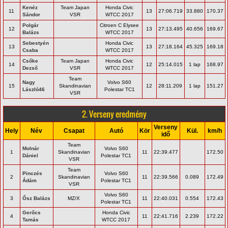
Kenéz
Team Japan
Honda Civic
11
13
27:06.719
33.880
170.37
Sándor
VSR
WTCC 2017
Polgár
Citroen C Elysee
12
13
27:13.495
40.656
169.67
Balázs
WTCC 2017
Sebestyén
Honda Civic
13
13
27:18.164
45.325
169.18
Csaba
WTCC 2017
Csőke
Team Japan
Honda Civic
14
12
25:14.015
1 lap
168.97
Dezső
VSR
WTCC 2017
Team
Nagy
Volvo S60
15
Skandinavian
12
28:11.209
1 lap
151.27
László46
Polestar TC1
VSR
2. Verseny eredmény
Verseny
Hely
Név
Csapat
Autó
Kör
Kül.
km/h
idő
Team
Molnár
Volvo S60
1
Skandinavian
11
22:39.477
172.50
Dániel
Polestar TC1
VSR
Team
Pinczés
Volvo S60
2
Skandinavian
11
22:39.566
0.089
172.49
Ádám
Polestar TC1
VSR
Volvo S60
3
Ősz Balázs
MZ/X
11
22:40.031
0.554
172.43
Polestar TC1
Gerőcs
Honda Civic
4
11
22:41.716
2.239
172.22
Tamás
WTCC 2017