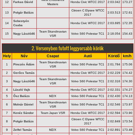
12
Farkas Dávid
Honda Civic WTCC 2017
2:03.042
173.27
Masters
Citroen C Elysee WTCC
13
Polgár Balázs
2:03.513
172.61
2017
Sebestyén
14
Honda Civic WTCC 2017
2:03.695
172.35
Csaba
Team Skandinavian
15
Nagy László46
Volvo S60 Polestar TC1
2:18.054
154.43
VSR
2. Versenyben futott leggyorsabb körök
Hely
Név
Csapat
Autó
Köridő
km/h
Team Skandinavian
1
Pinczés Ádám
Volvo S60 Polestar TC1
2:01.784
175.06
VSR
2
Gerőcs Tamás
Honda Civic WTCC 2017
2:02.229
174.42
Team Skandinavian
3
Nagy László46
Volvo S60 Polestar TC1
2:02.316
174.30
VSR
4
László Vajk
Honda Civic WTCC 2017
2:02.331
174.27
5
Ősz Balázs
MZ/X
Volvo S60 Polestar TC1
2:02.430
174.13
Team Skandinavian
6
Molnár Dániel
Volvo S60 Polestar TC1
2:02.546
173.97
VSR
7
Kenéz Sándor
Team Japan VSR
Honda Civic WTCC 2017
2:02.594
173.90
Citroen C Elysee WTCC
8
Polgár Balázs
2:02.849
173.54
2017
9
Zelfel Tamás
MZ/X
Volvo S60 Polestar TC1
2:02.891
173.48