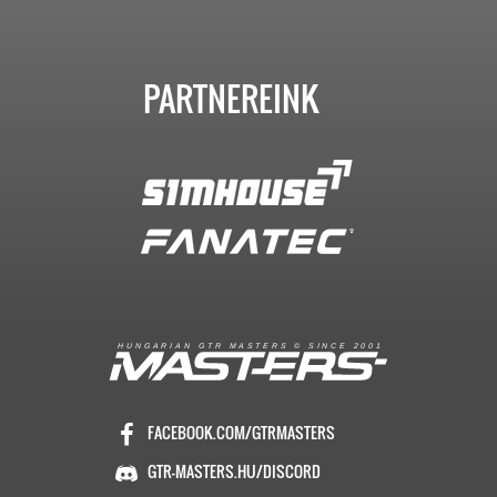
PARTNEREINK
R
I
A
S
T
E
R
S
©
S
I
N
C
E
2
1
H
U
N
G
A
A
N
G
T
R
M
0
0
FACEBOOK.COM/GTRMASTERS
GTR-MASTERS.HU/DISCORD