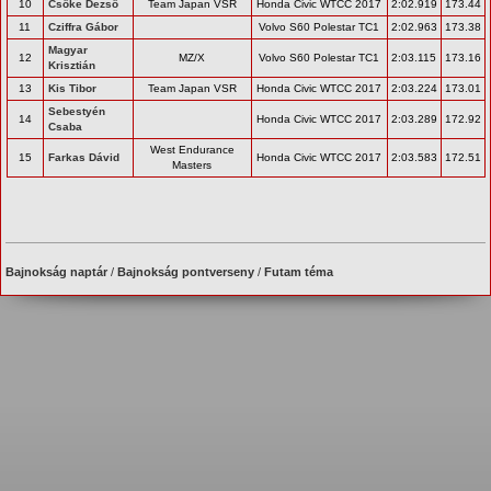
10
Csőke Dezső
Team Japan VSR
Honda Civic WTCC 2017
2:02.919
173.44
11
Cziffra Gábor
Volvo S60 Polestar TC1
2:02.963
173.38
Magyar
12
MZ/X
Volvo S60 Polestar TC1
2:03.115
173.16
Krisztián
13
Kis Tibor
Team Japan VSR
Honda Civic WTCC 2017
2:03.224
173.01
Sebestyén
14
Honda Civic WTCC 2017
2:03.289
172.92
Csaba
West Endurance
15
Farkas Dávid
Honda Civic WTCC 2017
2:03.583
172.51
Masters
Bajnokság naptár
/
Bajnokság pontverseny
/
Futam téma