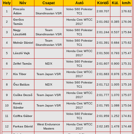
Hely
Név
Csapat
Autó
Köridő
Kül.
km/h
Pinczés
Team
Volvo S60 Polestar
1
2:00.707
176.62
Ádám
Skandinavian VSR
TC1
Gerőcs
Honda Civic WTCC
2
2:01.092
0.385
176.06
Tamás
2017
Nagy
Team
Volvo S60 Polestar
3
2:01.244
0.537
175.84
László46
Skandinavian VSR
TC1
Team
Volvo S60 Polestar
4
Molnár Dániel
2:01.391
0.684
175.62
Skandinavian VSR
TC1
Honda Civic WTCC
5
László Vajk
2:01.500
0.793
175.47
2017
Volvo S60 Polestar
6
Zelfel Tamás
MZ/X
2:01.607
0.900
175.31
TC1
Honda Civic WTCC
7
Kis Tibor
Team Japan VSR
2:01.683
0.976
175.20
2017
Volvo S60 Polestar
8
Ősz Balázs
MZ/X
2:01.712
1.005
175.16
TC1
Honda Civic WTCC
9
Csőke Dezső
Team Japan VSR
2:01.777
1.070
175.07
2017
Kenéz
Honda Civic WTCC
10
Team Japan VSR
2:01.795
1.088
175.04
Sándor
2017
Volvo S60 Polestar
11
Cziffra Gábor
2:01.959
1.252
174.81
TC1
West Endurance
Honda Civic WTCC
12
Farkas Dávid
2:02.185
1.478
174.48
Masters
2017