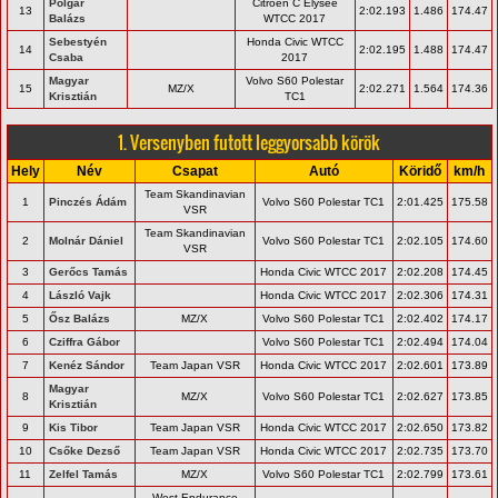
Polgár
Citroen C Elysee
13
2:02.193
1.486
174.47
Balázs
WTCC 2017
Sebestyén
Honda Civic WTCC
14
2:02.195
1.488
174.47
Csaba
2017
Magyar
Volvo S60 Polestar
15
MZ/X
2:02.271
1.564
174.36
Krisztián
TC1
1. Versenyben futott leggyorsabb körök
Hely
Név
Csapat
Autó
Köridő
km/h
Team Skandinavian
1
Pinczés Ádám
Volvo S60 Polestar TC1
2:01.425
175.58
VSR
Team Skandinavian
2
Molnár Dániel
Volvo S60 Polestar TC1
2:02.105
174.60
VSR
3
Gerőcs Tamás
Honda Civic WTCC 2017
2:02.208
174.45
4
László Vajk
Honda Civic WTCC 2017
2:02.306
174.31
5
Ősz Balázs
MZ/X
Volvo S60 Polestar TC1
2:02.402
174.17
6
Cziffra Gábor
Volvo S60 Polestar TC1
2:02.494
174.04
7
Kenéz Sándor
Team Japan VSR
Honda Civic WTCC 2017
2:02.601
173.89
Magyar
8
MZ/X
Volvo S60 Polestar TC1
2:02.627
173.85
Krisztián
9
Kis Tibor
Team Japan VSR
Honda Civic WTCC 2017
2:02.650
173.82
10
Csőke Dezső
Team Japan VSR
Honda Civic WTCC 2017
2:02.735
173.70
11
Zelfel Tamás
MZ/X
Volvo S60 Polestar TC1
2:02.799
173.61
West Endurance