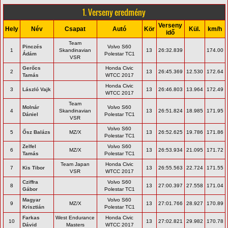
1. Verseny eredmény
Verseny
Hely
Név
Csapat
Autó
Kör
Kül.
km/h
idő
Team
Pinczés
Volvo S60
1
Skandinavian
13
26:32.839
174.00
Ádám
Polestar TC1
VSR
Gerőcs
Honda Civic
2
13
26:45.369
12.530
172.64
Tamás
WTCC 2017
Honda Civic
3
László Vajk
13
26:46.803
13.964
172.49
WTCC 2017
Team
Molnár
Volvo S60
4
Skandinavian
13
26:51.824
18.985
171.95
Dániel
Polestar TC1
VSR
Volvo S60
5
Ősz Balázs
MZ/X
13
26:52.625
19.786
171.86
Polestar TC1
Zelfel
Volvo S60
6
MZ/X
13
26:53.934
21.095
171.72
Tamás
Polestar TC1
Team Japan
Honda Civic
7
Kis Tibor
13
26:55.563
22.724
171.55
VSR
WTCC 2017
Cziffra
Volvo S60
8
13
27:00.397
27.558
171.04
Gábor
Polestar TC1
Magyar
Volvo S60
9
MZ/X
13
27:01.766
28.927
170.89
Krisztián
Polestar TC1
Farkas
West Endurance
Honda Civic
10
13
27:02.821
29.982
170.78
Dávid
Masters
WTCC 2017