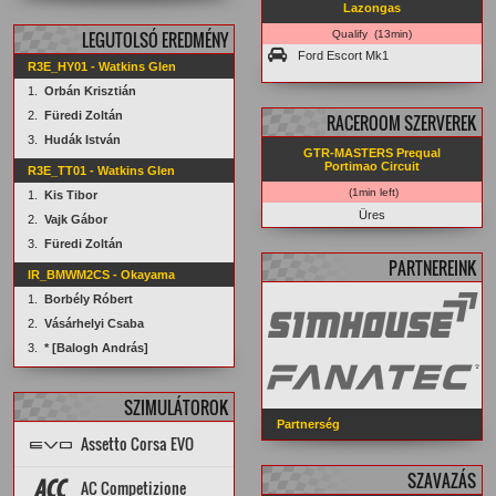
Lazongas
LEGUTOLSÓ EREDMÉNY
Qualify (13min)
Ford Escort Mk1
R3E_HY01 - Watkins Glen
1.
Orbán Krisztián
2.
Füredi Zoltán
RACEROOM SZERVEREK
3.
Hudák István
GTR-MASTERS Prequal
Portimao Circuit
R3E_TT01 - Watkins Glen
(1min left)
1.
Kis Tibor
Üres
2.
Vajk Gábor
3.
Füredi Zoltán
PARTNEREINK
IR_BMWM2CS - Okayama
1.
Borbély Róbert
2.
Vásárhelyi Csaba
3.
* [Balogh András]
SZIMULÁTOROK
Partnerség
Assetto Corsa EVO
SZAVAZÁS
Topik
PÁLYÁK
AUTÓK
AC Competizione