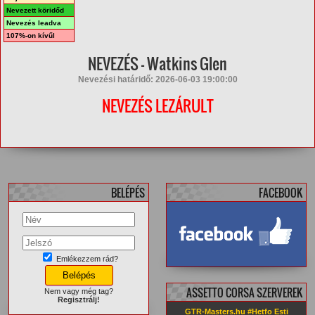
Nevezett köridőd
Nevezés leadva
107%-on kívűl
NEVEZÉS - Watkins Glen
Nevezési határidő: 2026-06-03 19:00:00
NEVEZÉS LEZÁRULT
BELÉPÉS
FACEBOOK
Emlékezzem rád?
facebook.com/
GTRMasters
ASSETTO CORSA SZERVEREK
Nem vagy még tag?
Regisztrálj!
GTR-Masters.hu #Hetfo Esti