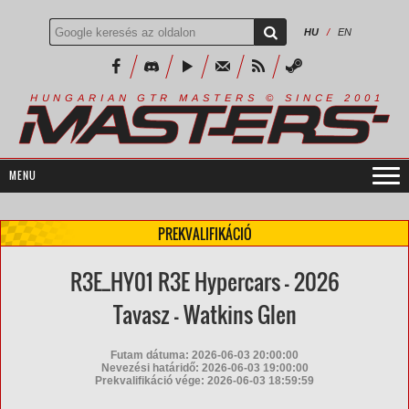
HU
/
EN
R
I
A
S
T
E
R
S
©
S
I
N
C
E
2
1
H
U
N
G
A
A
N
G
T
R
M
0
0
PREKVALIFIKÁCIÓ
R3E_HY01 R3E Hypercars - 2026
Tavasz - Watkins Glen
Futam dátuma: 2026-06-03 20:00:00
Nevezési határidő: 2026-06-03 19:00:00
Prekvalifikáció vége: 2026-06-03 18:59:59