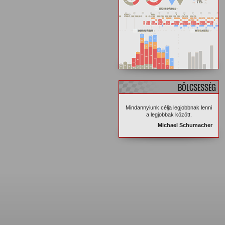
BÖLCSESSÉG
Mindannyiunk célja legjobbnak lenni
a legjobbak között.
Michael Schumacher