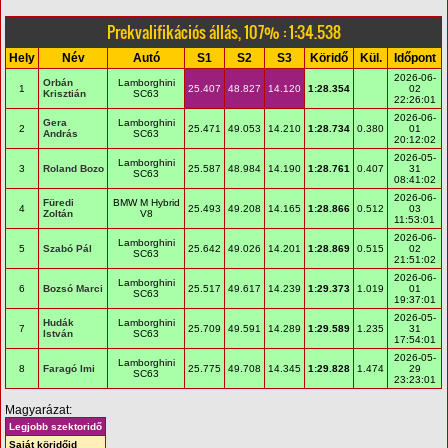
Prekvalifikációs állás, 107% : 1:34.538
Hely
Név
Autó
S1
S2
S3
Köridő
Kül.
Időpont
2026-06-
Orbán
Lamborghini
1
25.407
48.827
14.120
1:28.354
02
Krisztián
SC63
22:26:01
2026-06-
Gera
Lamborghini
2
25.471
49.053
14.210
1:28.734
0.380
01
András
SC63
20:12:02
2026-05-
Lamborghini
3
Roland Bozo
25.587
48.984
14.190
1:28.761
0.407
31
SC63
08:41:02
2026-06-
Füredi
BMW M Hybrid
4
25.493
49.208
14.165
1:28.866
0.512
03
Zoltán
V8
11:53:01
2026-06-
Lamborghini
5
Szabó Pál
25.642
49.026
14.201
1:28.869
0.515
02
SC63
21:51:02
2026-06-
Lamborghini
6
Bozsó Marci
25.517
49.617
14.239
1:29.373
1.019
01
SC63
19:37:01
2026-05-
Hudák
Lamborghini
7
25.709
49.591
14.289
1:29.589
1.235
31
István
SC63
17:54:01
2026-05-
Lamborghini
8
Faragó Imi
25.775
49.708
14.345
1:29.828
1.474
29
SC63
23:23:01
Magyarázat:
Legjobb szektoridő
Saját köridőid