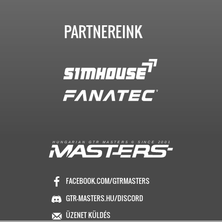
PARTNEREINK
R
I
A
S
T
E
R
S
©
S
I
N
C
E
2
1
H
U
N
G
A
A
N
G
T
R
M
0
0
FACEBOOK.COM/GTRMASTERS
GTR-MASTERS.HU/DISCORD
ÜZENET KÜLDÉS