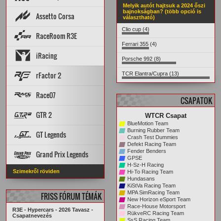
Melyik autót hajtsuk a 2024 őszi
Topik
STATISZTIKÁK
bajnokságban? (több opció is
Assetto Corsa
választható)
PÁLYA REKORDOK
AUTÓK
PÁLYÁK
ARCHÍVUM
Setup diff
Tools
Clio cup (4)
Rank App
PÁLYA REKORDOK
RaceRoom R3E
Dedi szerverek
Dedi stat
Wiki
AUTÓK
PÁLYÁK
STATISZTIKÁK
Ferrari 355 (4)
Szerverelosztó
ARCHÍVUM
Cars & Tracks felmérés
AUTÓK
iRacing
Good/Bad mods
Setup diff
PÁLYÁK
Leaderboard
MP Rank
Porsche 992 (8)
Dedi szerverek
STATISZTIKÁK
PÁLYA REKORDOK
AUTÓK
PÁLYÁK
Topik
rFactor 2
TCR Elantra/Cupra (13)
ARCHÍVUM
Topik
Szerverek
Steam Workshop
Race07
CSAPATOK
PÁLYA REKORDOK
PÁLYÁK
AUTÓK
GTR 2
WTCR Csapat
STATISZTIKÁK
ARCHÍVUM
BlueMotion Team
PÁLYA REKORDOK
PÁLYÁK
AUTÓK
Burning Rubber Team
GT Legends
Crash Test Dummies
STATISZTIKÁK
ARCHÍVUM
Defekt Racing Team
Szabályzat
PÁLYÁK
AUTÓK
Fender Benders
Grand Prix Legends
KREDITRENDSZER
GPSE
H-Sz-H Racing
PÁLYA REKORDOK
STATISZTIKÁK
Főoldal
VERSENYZŐK
Szimekről röviden
Hi-To Racing Team
ARCHÍVUM
PÁLYA REKORDOK
AUTÓK
PÁLYÁK
Hundasans
ARCHÍVUM
STATISZTIKÁK
KiStVa Racing Team
MPA SimRacing Team
FRISS FÓRUM TÉMÁK
New Horizon eSport Team
Race-House Motorsport
R3E - Hypercars - 2026 Tavasz -
RükveRC Racing Team
Csapatnevezés
SsS Racing Team