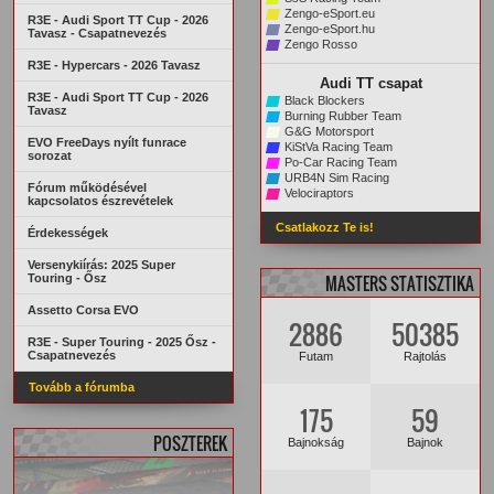
Zengo-eSport.eu
R3E - Audi Sport TT Cup - 2026
Zengo-eSport.hu
Tavasz - Csapatnevezés
Zengo Rosso
R3E - Hypercars - 2026 Tavasz
Audi TT csapat
R3E - Audi Sport TT Cup - 2026
Black Blockers
Tavasz
Burning Rubber Team
G&G Motorsport
EVO FreeDays nyílt funrace
KiStVa Racing Team
sorozat
Po-Car Racing Team
URB4N Sim Racing
Fórum működésével
Velociraptors
kapcsolatos észrevételek
Csatlakozz Te is!
Érdekességek
Versenykiírás: 2025 Super
Touring - Ősz
MASTERS STATISZTIKA
Assetto Corsa EVO
2886
50385
R3E - Super Touring - 2025 Ősz -
Csapatnevezés
Futam
Rajtolás
Tovább a fórumba
175
59
POSZTEREK
Bajnokság
Bajnok