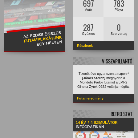
697
783
Autó
Pálya
287
0
AZ EDDIGI ÖSSZES
Győztes
Szervertag
FUTAMPLAKÁTUNK
EGY HELYEN
Részletek
VISSZAPILLANTÓ
Tizenöt éve ugyanezen a napon
*
[János Stercz]
megnyerte a
Mondello Park-i futamot a LMP2
Ginetta Zytek 09S2 volánja mögött.
Futameredmény
RETRO STAT
14 ÉV / 4 SZIMULÁTOR
INFÓGRAFIKÁN