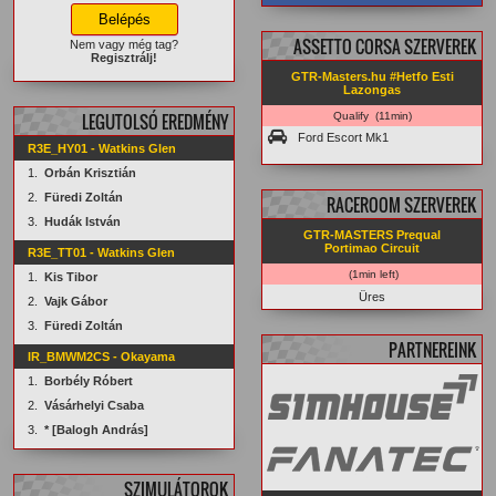
facebook.com/
GTRMasters
ASSETTO CORSA SZERVEREK
Nem vagy még tag?
Regisztrálj!
GTR-Masters.hu #Hetfo Esti
Lazongas
LEGUTOLSÓ EREDMÉNY
Qualify (11min)
Ford Escort Mk1
R3E_HY01 - Watkins Glen
1.
Orbán Krisztián
2.
Füredi Zoltán
RACEROOM SZERVEREK
3.
Hudák István
GTR-MASTERS Prequal
Portimao Circuit
R3E_TT01 - Watkins Glen
(1min left)
1.
Kis Tibor
Üres
2.
Vajk Gábor
3.
Füredi Zoltán
PARTNEREINK
IR_BMWM2CS - Okayama
1.
Borbély Róbert
2.
Vásárhelyi Csaba
3.
* [Balogh András]
SZIMULÁTOROK