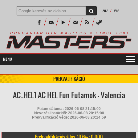
HU
/
EN
R
I
A
S
T
E
R
S
©
S
I
N
C
E
2
1
H
U
N
G
A
A
N
G
T
R
M
0
0
PREKVALIFIKÁCIÓ
AC_HEL1 AC HEL Fun Futamok - Valencia
Futam dátuma: 2026-06-08 21:15:00
Nevezési határidő: 2026-06-08 20:15:00
Prekvalifikáció vége: 2026-06-08 20:14:59
Prekvalifikációs állás, 107% : 0.000