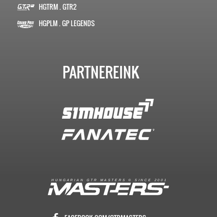
HGTRM . GTR2
HGPLM . GP LEGENDS
PARTNEREINK
R
I
A
S
T
E
R
S
©
S
I
N
C
E
2
1
H
U
N
G
A
A
N
G
T
R
M
0
0