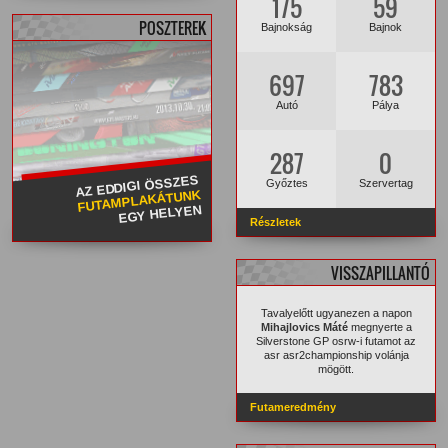
175
59
POSZTEREK
Bajnokság
Bajnok
697
783
Autó
Pálya
287
0
AZ EDDIGI ÖSSZES
Győztes
Szervertag
FUTAMPLAKÁTUNK
EGY HELYEN
Részletek
VISSZAPILLANTÓ
Tavalyelőtt ugyanezen a napon
Mihajlovics Máté
megnyerte a
Silverstone GP osrw-i futamot az
asr asr2championship volánja
mögött.
Futameredmény