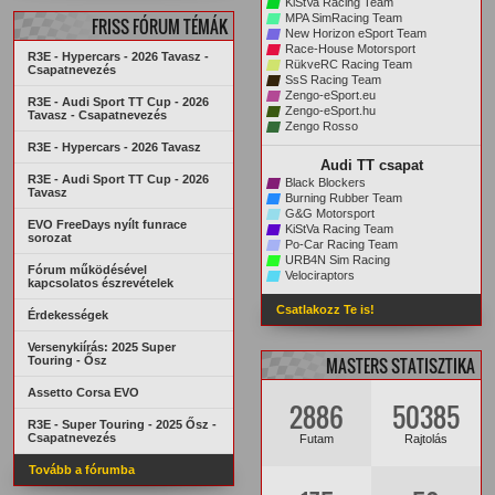
ARCHÍVUM
STATISZTIKÁK
KiStVa Racing Team
MPA SimRacing Team
FRISS FÓRUM TÉMÁK
New Horizon eSport Team
Race-House Motorsport
R3E - Hypercars - 2026 Tavasz -
RükveRC Racing Team
Csapatnevezés
SsS Racing Team
Zengo-eSport.eu
R3E - Audi Sport TT Cup - 2026
Zengo-eSport.hu
Tavasz - Csapatnevezés
Zengo Rosso
R3E - Hypercars - 2026 Tavasz
Audi TT csapat
R3E - Audi Sport TT Cup - 2026
Black Blockers
Tavasz
Burning Rubber Team
G&G Motorsport
EVO FreeDays nyílt funrace
KiStVa Racing Team
sorozat
Po-Car Racing Team
URB4N Sim Racing
Fórum működésével
Velociraptors
kapcsolatos észrevételek
Csatlakozz Te is!
Érdekességek
Versenykiírás: 2025 Super
Touring - Ősz
MASTERS STATISZTIKA
Assetto Corsa EVO
2886
50385
R3E - Super Touring - 2025 Ősz -
Csapatnevezés
Futam
Rajtolás
Tovább a fórumba