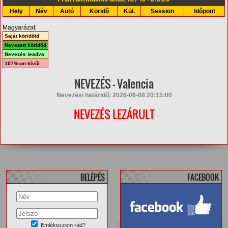
Hely
Név
Autó
Köridő
Kül.
Session
Időpont
Magyarázat:
Saját köridőid
Nevezett köridőd
Nevezés leadva
107%-on kívűl
NEVEZÉS - Valencia
Nevezési határidő: 2026-06-08 20:15:00
NEVEZÉS LEZÁRULT
BELÉPÉS
FACEBOOK
Emlékezzem rád?