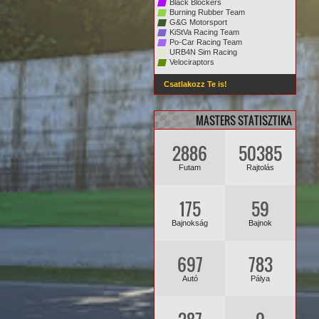
Black Blockers
Burning Rubber Team
G&G Motorsport
KiStVa Racing Team
Po-Car Racing Team
URB4N Sim Racing
Velociraptors
Csatlakozz Te is!
MASTERS STATISZTIKA
2886
50385
Futam
Rajtolás
175
59
Bajnokság
Bajnok
697
783
Autó
Pálya