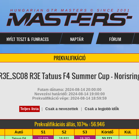
R
I
A
S
T
E
R
S
©
S
I
N
C
E
2
1
H
U
N
G
A
A
N
G
T
R
M
0
0
NYÍLT TESZT & FUNRACES
NAPTÁR
FÓRUM
PREKVALIFIKÁCIÓ
R3E_SC08 R3E Tatuus F4 Summer Cup - Norisrin
Futam dátuma: 2024-08-14 20:00:00
Nevezési határidő: 2024-08-14 19:00:00
Prekvalifikáció vége: 2024-08-14 18:59:59
Teljes lista
|
Csak a nevezettek
|
Csak a legjobb idők
Prekvalifikációs állás, 107% : 56.946
Autó
S1
S2
S3
Köridő
Kül.
Tatuus F4
17.225
16.631
19.365
53.221