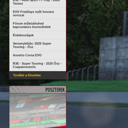
R3E - Audi Sport TT Cup - 2026
Tavasz
EVO FreeDays nyílt funrace
sorozat
Fórum működésével
kapcsolatos észrevételek
Érdekességek
Versenykiírás: 2025 Super
Touring - Ősz
Assetto Corsa EVO
R3E - Super Touring - 2025 Ősz -
Csapatnevezés
Tovább a fórumba
POSZTEREK