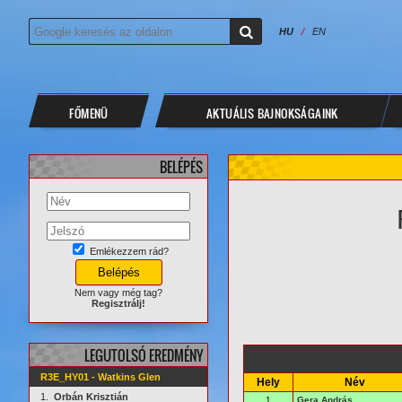
HU
/
EN
FŐMENÜ
AKTUÁLIS BAJNOKSÁGAINK
BELÉPÉS
Emlékezzem rád?
Nem vagy még tag?
Regisztrálj!
LEGUTOLSÓ EREDMÉNY
R3E_HY01 - Watkins Glen
Hely
Név
1.
Orbán Krisztián
1
Gera András