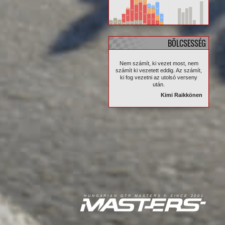
BÖLCSESSÉG
Nem számít, ki vezet most, nem
számít ki vezetett eddig. Az számít,
ki fog vezetni az utolsó verseny
után.
Kimi Raikkönen
R
I
A
S
T
E
R
S
©
S
I
N
C
E
2
1
H
U
N
G
A
A
N
G
T
R
M
0
0