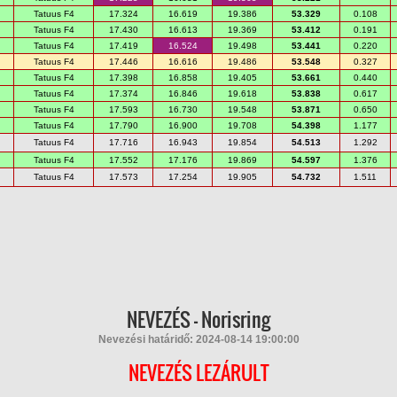
Tatuus F4
17.324
16.619
19.386
53.329
0.108
Tatuus F4
17.430
16.613
19.369
53.412
0.191
Tatuus F4
17.419
16.524
19.498
53.441
0.220
Tatuus F4
17.446
16.616
19.486
53.548
0.327
Tatuus F4
17.398
16.858
19.405
53.661
0.440
Tatuus F4
17.374
16.846
19.618
53.838
0.617
Tatuus F4
17.593
16.730
19.548
53.871
0.650
Tatuus F4
17.790
16.900
19.708
54.398
1.177
Tatuus F4
17.716
16.943
19.854
54.513
1.292
Tatuus F4
17.552
17.176
19.869
54.597
1.376
Tatuus F4
17.573
17.254
19.905
54.732
1.511
NEVEZÉS - Norisring
Nevezési határidő: 2024-08-14 19:00:00
NEVEZÉS LEZÁRULT