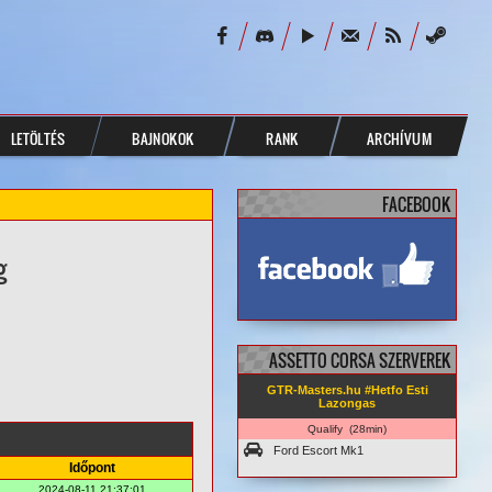
LETÖLTÉS
BAJNOKOK
RANK
ARCHÍVUM
FACEBOOK
g
facebook.com/
GTRMasters
ASSETTO CORSA SZERVEREK
GTR-Masters.hu #Hetfo Esti
Lazongas
Qualify (28min)
Ford Escort Mk1
Időpont
2024-08-11 21:37:01