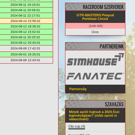
2024-08-11 19:16:01
RACEROOM SZERVEREK
2024-08-11 20:59:01
GTR-MASTERS Prequal
2024-08-11 22:17:01
Portimao Circuit
2024-08-14 15:58:02
(1min left)
2024-08-12 18:39:02
2024-08-12 15:02:01
Üres
2024-08-11 20:25:02
2024-08-12 20:43:01
PARTNEREINK
2024-08-08 17:42:01
2024-08-01 16:26:01
2024-08-06 12:43:01
Partnerség
SZAVAZÁS
Melyik autót hajtsuk a 2024 őszi
bajnokságban? (több opció is
választható)
Clio cup (4)