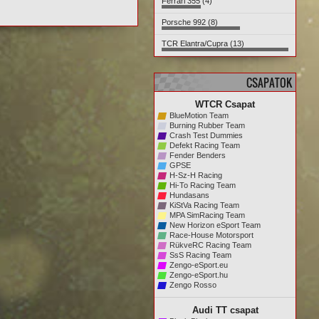
Ferrari 355 (4)
Porsche 992 (8)
TCR Elantra/Cupra (13)
CSAPATOK
WTCR Csapat
BlueMotion Team
Burning Rubber Team
Crash Test Dummies
Defekt Racing Team
Fender Benders
GPSE
H-Sz-H Racing
Hi-To Racing Team
Hundasans
KiStVa Racing Team
MPA SimRacing Team
New Horizon eSport Team
Race-House Motorsport
RükveRC Racing Team
SsS Racing Team
Zengo-eSport.eu
Zengo-eSport.hu
Zengo Rosso
Audi TT csapat