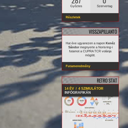
287
0
Győztes
Szervertag
Részletek
VISSZAPILLANTÓ
Hat éve ugyanezen a napon
Kenéz
Sándor
megnyerte a Norisring-i
futamot a CUPRA TCR volánja
mögött.
Futameredmény
RETRO STAT
14 ÉV / 4 SZIMULÁTOR
INFÓGRAFIKÁN