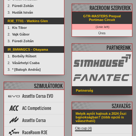
2.
Füredi Zoltán
RACEROOM SZERVEREK
3.
Hudák István
GTR-MASTERS Prequal
Portimao Circuit
R3E_TT01 - Watkins Glen
(1min left)
1.
Kis Tibor
Üres
2.
Vajk Gábor
3.
Füredi Zoltán
PARTNEREINK
IR_BMWM2CS - Okayama
1.
Borbély Róbert
2.
Vásárhelyi Csaba
3.
* [Balogh András]
SZIMULÁTOROK
Partnerség
Assetto Corsa EVO
SZAVAZÁS
Topik
PÁLYÁK
AUTÓK
AC Competizione
Melyik autót hajtsuk a 2024 őszi
Topik
STATISZTIKÁK
bajnokságban? (több opció is
Assetto Corsa
választható)
PÁLYA REKORDOK
AUTÓK
PÁLYÁK
ARCHÍVUM
Setup diff
Tools
Clio cup (4)
Rank App
PÁLYA REKORDOK
RaceRoom R3E
Dedi szerverek
Dedi stat
Wiki
AUTÓK
PÁLYÁK
STATISZTIKÁK