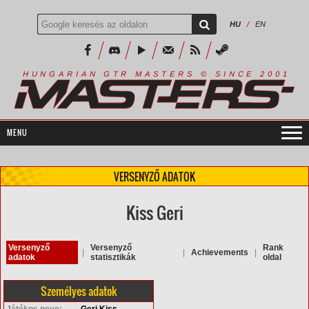
HU
/
EN
R
I
A
S
T
E
R
S
©
S
I
N
C
E
2
1
H
U
N
G
A
A
N
G
T
R
M
0
0
VERSENYZŐ ADATOK
Kiss Geri
Versenyző
Versenyző
Rank
|
|
Achievements
|
adatok
statisztikák
oldal
Személyes adatok
Játékos neve:
Geri Kiss