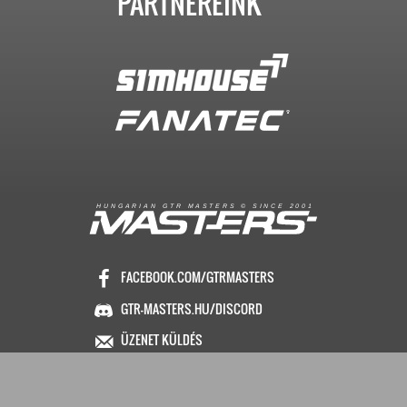
PARTNEREINK
R
I
A
S
T
E
R
S
©
S
I
N
C
E
2
1
H
U
N
G
A
A
N
G
T
R
M
0
0
FACEBOOK.COM/GTRMASTERS
GTR-MASTERS.HU/DISCORD
ÜZENET KÜLDÉS
Copyright © 2016. Minden jog fenntartva
Hungarian GTR-Masters™
/ Des by KRi2
Vezetők
Média