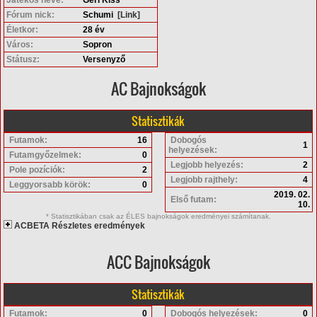
Fórum nick:
Schumi
[Link]
Életkor:
28 év
Város:
Sopron
Státusz:
Versenyző
AC Bajnokságok
Statisztikák
Futamok:
16
Dobogós
1
helyezések:
Futamgyőzelmek:
0
Legjobb helyezés:
2
Pole pozíciók:
2
Legjobb rajthely:
4
Leggyorsabb körök:
0
2019. 02.
Első futam:
10.
* Statisztikában csak az ÉLES bajnokságok eredményei számítanak.
ACBETA Részletes eredmények
ACC Bajnokságok
Statisztikák
Futamok:
0
Dobogós helyezések:
0