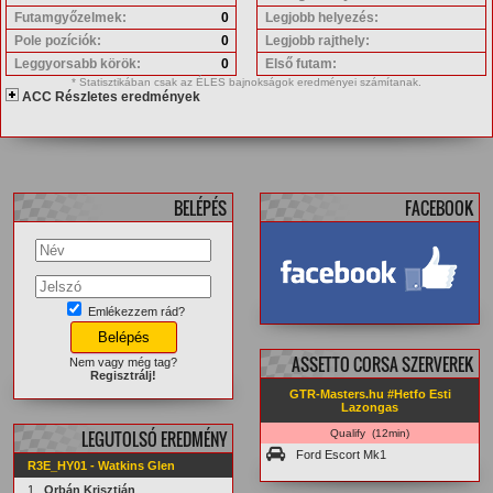
Futamgyőzelmek:
0
Legjobb helyezés:
Pole pozíciók:
0
Legjobb rajthely:
Leggyorsabb körök:
0
Első futam:
* Statisztikában csak az ÉLES bajnokságok eredményei számítanak.
ACC Részletes eredmények
BELÉPÉS
FACEBOOK
Emlékezzem rád?
facebook.com/
GTRMasters
ASSETTO CORSA SZERVEREK
Nem vagy még tag?
Regisztrálj!
GTR-Masters.hu #Hetfo Esti
Lazongas
LEGUTOLSÓ EREDMÉNY
Qualify (12min)
Ford Escort Mk1
R3E_HY01 - Watkins Glen
1.
Orbán Krisztián