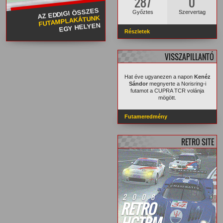
287
0
AZ EDDIGI ÖSSZES
Győztes
Szervertag
FUTAMPLAKÁTUNK
EGY HELYEN
Részletek
VISSZAPILLANTÓ
Hat éve ugyanezen a napon
Kenéz
Sándor
megnyerte a Norisring-i
futamot a CUPRA TCR volánja
mögött.
Futameredmény
RETRO SITE
2008
RETRO