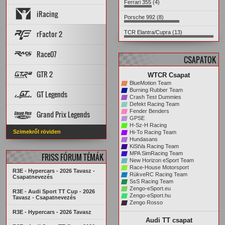
Ferrari 355 (4)
Szerverelosztó
ARCHÍVUM
Cars & Tracks felmérés
AUTÓK
iRacing
Good/Bad mods
Setup diff
PÁLYÁK
Leaderboard
MP Rank
Porsche 992 (8)
Dedi szerverek
STATISZTIKÁK
PÁLYA REKORDOK
AUTÓK
PÁLYÁK
Topik
rFactor 2
TCR Elantra/Cupra (13)
ARCHÍVUM
Topik
Szerverek
Steam Workshop
Race07
CSAPATOK
PÁLYA REKORDOK
PÁLYÁK
AUTÓK
GTR 2
WTCR Csapat
STATISZTIKÁK
ARCHÍVUM
BlueMotion Team
PÁLYA REKORDOK
PÁLYÁK
AUTÓK
Burning Rubber Team
GT Legends
Crash Test Dummies
STATISZTIKÁK
ARCHÍVUM
Defekt Racing Team
Szabályzat
PÁLYÁK
AUTÓK
Fender Benders
Grand Prix Legends
KREDITRENDSZER
GPSE
H-Sz-H Racing
PÁLYA REKORDOK
STATISZTIKÁK
Főoldal
VERSENYZŐK
Szimekről röviden
Hi-To Racing Team
ARCHÍVUM
PÁLYA REKORDOK
AUTÓK
PÁLYÁK
Hundasans
ARCHÍVUM
STATISZTIKÁK
KiStVa Racing Team
MPA SimRacing Team
FRISS FÓRUM TÉMÁK
New Horizon eSport Team
Race-House Motorsport
R3E - Hypercars - 2026 Tavasz -
RükveRC Racing Team
Csapatnevezés
SsS Racing Team
Zengo-eSport.eu
R3E - Audi Sport TT Cup - 2026
Zengo-eSport.hu
Tavasz - Csapatnevezés
Zengo Rosso
R3E - Hypercars - 2026 Tavasz
Audi TT csapat