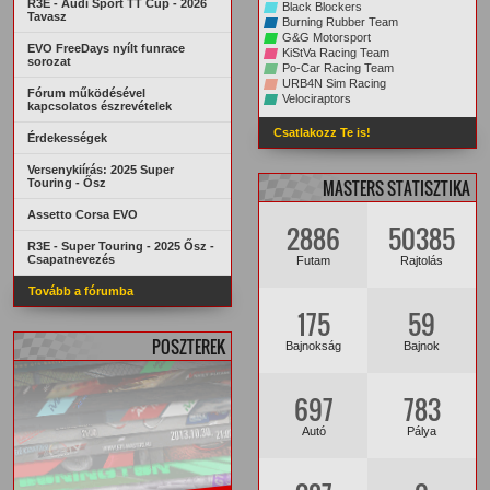
R3E - Audi Sport TT Cup - 2026
Black Blockers
Tavasz
Burning Rubber Team
G&G Motorsport
EVO FreeDays nyílt funrace
KiStVa Racing Team
sorozat
Po-Car Racing Team
URB4N Sim Racing
Fórum működésével
Velociraptors
kapcsolatos észrevételek
Csatlakozz Te is!
Érdekességek
Versenykiírás: 2025 Super
Touring - Ősz
MASTERS STATISZTIKA
Assetto Corsa EVO
2886
50385
R3E - Super Touring - 2025 Ősz -
Csapatnevezés
Futam
Rajtolás
Tovább a fórumba
175
59
POSZTEREK
Bajnokság
Bajnok
697
783
Autó
Pálya