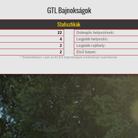
GTL Bajnokságok
Statisztikák
22
Dobogós helyezések:
4
Legjobb helyezés:
2
Legjobb rajthely:
2
Első futam:
* Statisztikában csak az ÉLES bajnokságok eredményei számítanak.