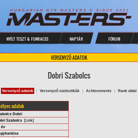
R
I
A
S
T
E
R
S
©
S
I
N
C
E
2
1
H
U
N
G
A
A
N
G
T
R
M
0
0
NYÍLT TESZT & FUNRACES
NAPTÁR
FÓRUM
VERSENYZŐ ADATOK
Dobri Szabolcs
Versenyző adatok
|
Versenyző statisztikák
|
Achievements
|
Rank oldal
élyes adatok
abolcs Dobri
bri Szabolcs
[Link]
 év
gykanizsa