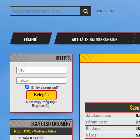
HU
/
EN
FŐMENÜ
AKTUÁLIS BAJNOKSÁGAINK
BELÉPÉS
Emlékezzem rád?
Nem vagy még tag?
Szem
Regisztrálj!
Játékos neve:
Sz
Fórum nick:
Do
LEGUTOLSÓ EREDMÉNY
Életkor:
48
R3E_HY01 - Watkins Glen
Város:
Na
1.
Orbán Krisztián