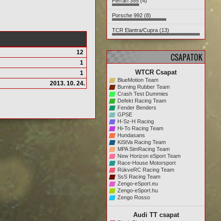
Ferrari 355 (4)
Porsche 992 (8)
TCR Elantra/Cupra (13)
12
CSAPATOK
1
WTCR Csapat
1
BlueMotion Team
2013. 10. 24.
Burning Rubber Team
Crash Test Dummies
Defekt Racing Team
Fender Benders
GPSE
H-Sz-H Racing
Hi-To Racing Team
Hundasans
KiStVa Racing Team
MPA SimRacing Team
New Horizon eSport Team
Race-House Motorsport
RükveRC Racing Team
SsS Racing Team
Zengo-eSport.eu
Zengo-eSport.hu
Zengo Rosso
Audi TT csapat