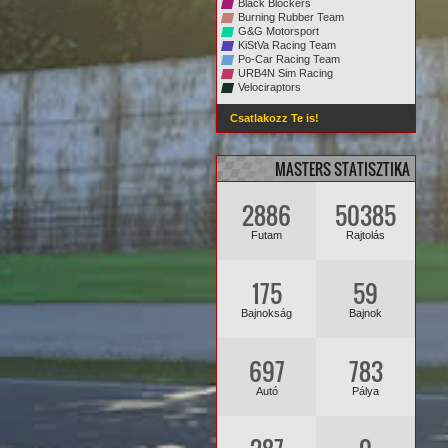
Black Blockers
Burning Rubber Team
G&G Motorsport
KiStVa Racing Team
Po-Car Racing Team
URB4N Sim Racing
Velociraptors
Csatlakozz Te is!
MASTERS STATISZTIKA
2886
50385
Futam
Rajtolás
175
59
Bajnokság
Bajnok
697
783
Autó
Pálya