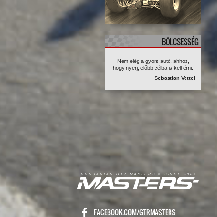
BÖLCSESSÉG
Nem elég a gyors autó, ahhoz,
hogy nyerj, előbb célba is kell érni.
Sebastian Vettel
R
I
A
S
T
E
R
S
©
S
I
N
C
E
2
1
H
U
N
G
A
A
N
G
T
R
M
0
0
FACEBOOK.COM/GTRMASTERS