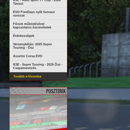
R3E - Audi Sport TT Cup - 2026
Tavasz
EVO FreeDays nyílt funrace
sorozat
Fórum működésével
kapcsolatos észrevételek
Érdekességek
Versenykiírás: 2025 Super
Touring - Ősz
Assetto Corsa EVO
R3E - Super Touring - 2025 Ősz -
Csapatnevezés
Tovább a fórumba
POSZTEREK