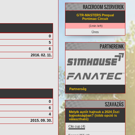
RACEROOM SZERVEREK
GTR-MASTERS Prequal
Portimao Circuit
(1min left)
Üres
0
5
PARTNEREINK
6
2016. 02. 11.
Partnerség
0
SZAVAZÁS
6
Melyik autót hajtsuk a 2024 őszi
4
bajnokságban? (több opció is
választható)
2015. 09. 30.
Clio cup (4)