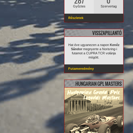
287
0
Győztes
Szervertag
Részletek
VISSZAPILLANTÓ
Hat éve ugyanezen a napon
Kenéz
Sándor
megnyerte a Norisring-i
futamot a CUPRA TCR volánja
mögött.
Futameredmény
HUNGARIAN GPL MASTERS