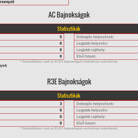
ersenyző
AC Bajnokságok
Statisztikák
5
Dobogós helyezések:
0
Legjobb helyezés:
0
Legjobb rajthely:
0
Első futam:
* Statisztikában csak az ÉLES bajnokságok eredményei számítanak.
nyek
R3E Bajnokságok
Statisztikák
3
Dobogós helyezések:
0
Legjobb helyezés:
0
Legjobb rajthely:
0
Első futam:
* Statisztikában csak az ÉLES bajnokságok eredményei számítanak.