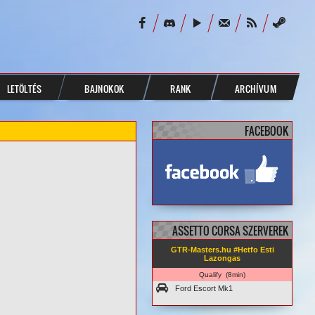
LETÖLTÉS
BAJNOKOK
RANK
ARCHÍVUM
FACEBOOK
facebook.com/
GTRMasters
ASSETTO CORSA SZERVEREK
GTR-Masters.hu #Hetfo Esti
Lazongas
Qualify (8min)
Ford Escort Mk1