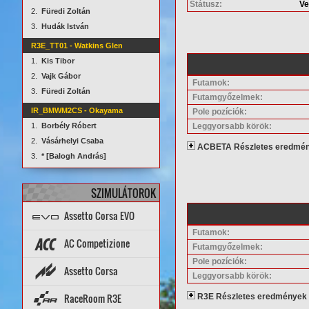
Státusz:
V
2.
Füredi Zoltán
3.
Hudák István
R3E_TT01 - Watkins Glen
1.
Kis Tibor
2.
Vajk Gábor
Futamok:
3.
Füredi Zoltán
Futamgyőzelmek:
IR_BMWM2CS - Okayama
Pole pozíciók:
Leggyorsabb körök:
1.
Borbély Róbert
2.
Vásárhelyi Csaba
ACBETA Részletes eredmé
3.
* [Balogh András]
SZIMULÁTOROK
Assetto Corsa EVO
Futamok:
Topik
PÁLYÁK
AUTÓK
AC Competizione
Futamgyőzelmek:
Pole pozíciók:
Topik
STATISZTIKÁK
Assetto Corsa
Leggyorsabb körök:
PÁLYA REKORDOK
AUTÓK
PÁLYÁK
ARCHÍVUM
Setup diff
Tools
Rank App
PÁLYA REKORDOK
RaceRoom R3E
R3E Részletes eredmények
Dedi szerverek
Dedi stat
Wiki
AUTÓK
PÁLYÁK
STATISZTIKÁK