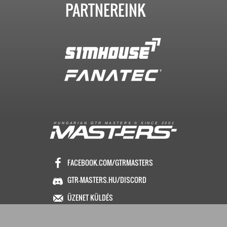
PARTNEREINK
R
I
A
S
T
E
R
S
©
S
I
N
C
E
2
1
H
U
N
G
A
A
N
G
T
R
M
0
0
FACEBOOK.COM/GTRMASTERS
GTR-MASTERS.HU/DISCORD
ÜZENET KÜLDÉS
Copyright © 2016. Minden jog fenntartva
Hungarian GTR-Masters™