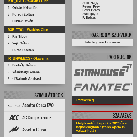
R3E_HY01 - Watkins Glen
Zsolt Nagy
Feuer_Frey
1.
Orbán Krisztián
Peter Beres
zsolt.geyer
2.
Füredi Zoltán
P. Balazs
3.
Hudák István
R3E_TT01 - Watkins Glen
RACEROOM SZERVEREK
1.
Kis Tibor
Jelenleg nem fut szerver
2.
Vajk Gábor
3.
Füredi Zoltán
PARTNEREINK
IR_BMWM2CS - Okayama
1.
Borbély Róbert
2.
Vásárhelyi Csaba
3.
* [Balogh András]
SZIMULÁTOROK
Partnerség
Assetto Corsa EVO
Topik
PÁLYÁK
AUTÓK
SZAVAZÁS
AC Competizione
Melyik autót hajtsuk a 2024 őszi
Topik
STATISZTIKÁK
bajnokságban? (több opció is
Assetto Corsa
választható)
PÁLYA REKORDOK
AUTÓK
PÁLYÁK
ARCHÍVUM
Setup diff
Tools