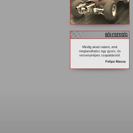
BÖLCSESSÉG
Mindig akad valami, amit
megtanulhatsz egy gyors, és
versenyképes csapattárstól.
Felipe Massa