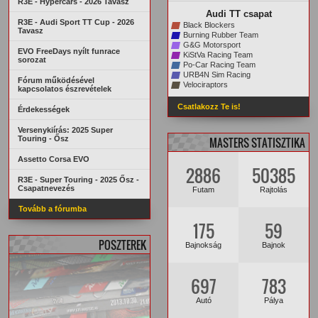
R3E - Hypercars - 2026 Tavasz
Audi TT csapat
R3E - Audi Sport TT Cup - 2026
Black Blockers
Tavasz
Burning Rubber Team
G&G Motorsport
EVO FreeDays nyílt funrace
KiStVa Racing Team
sorozat
Po-Car Racing Team
URB4N Sim Racing
Fórum működésével
Velociraptors
kapcsolatos észrevételek
Csatlakozz Te is!
Érdekességek
Versenykiírás: 2025 Super
Touring - Ősz
MASTERS STATISZTIKA
Assetto Corsa EVO
2886
50385
R3E - Super Touring - 2025 Ősz -
Csapatnevezés
Futam
Rajtolás
Tovább a fórumba
175
59
POSZTEREK
Bajnokság
Bajnok
697
783
Autó
Pálya