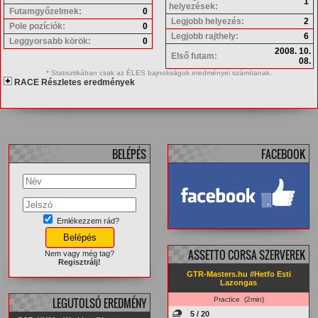
1
helyezések:
Futamgyőzelmek:
0
Legjobb helyezés:
2
Pole pozíciók:
0
Legjobb rajthely:
6
Leggyorsabb körök:
0
2008. 10.
Első futam:
08.
* Statisztikában csak az ÉLES bajnokságok eredményei számítanak.
RACE Részletes eredmények
BELÉPÉS
FACEBOOK
Emlékezzem rád?
facebook.com/
GTRMasters
ASSETTO CORSA SZERVEREK
Nem vagy még tag?
Regisztrálj!
GTR-Masters.hu #Hetfo Esti
Lazongas
LEGUTOLSÓ EREDMÉNY
Practice (2min)
5 / 20