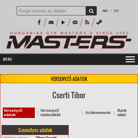
HU
/
EN
R
I
A
S
T
E
R
S
©
S
I
N
C
E
2
1
H
U
N
G
A
A
N
G
T
R
M
0
0
VERSENYZŐ ADATOK
Cserti Tibor
Versenyző
Versenyző
Rank
|
|
Achievements
|
adatok
statisztikák
oldal
Személyes adatok
Játékos neve:
Tibor Cserti