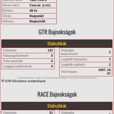
Fórum nick:
Csecse
[Link]
Életkor:
48 év
Város:
Nagyatád
Státusz:
Regisztrált
GTR Bajnokságok
Statisztikák
Futamok:
143
Dobogós
2
helyezések:
Futamgyőzelmek:
0
Legjobb helyezés:
3
Pole pozíciók:
0
Legjobb rajthely:
2
Leggyorsabb körök:
0
2007. 10.
Első futam:
07.
* Statisztikában csak az ÉLES bajnokságok eredményei számítanak.
GTR Részletes eredmények
RACE Bajnokságok
Statisztikák
Futamok:
51
Dobogós