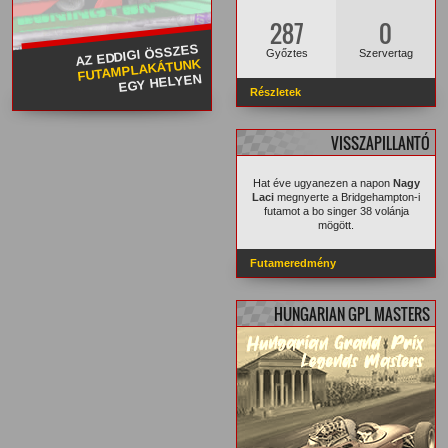
287
0
AZ EDDIGI ÖSSZES
Győztes
Szervertag
FUTAMPLAKÁTUNK
EGY HELYEN
Részletek
VISSZAPILLANTÓ
Hat éve ugyanezen a napon
Nagy
Laci
megnyerte a Bridgehampton-i
futamot a bo singer 38 volánja
mögött.
Futameredmény
HUNGARIAN GPL MASTERS