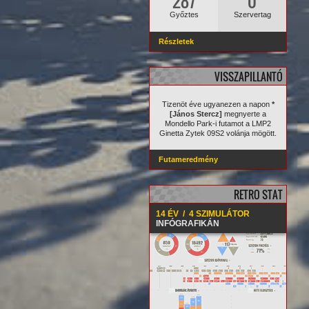
287
0
Győztes
Szervertag
Részletek
VISSZAPILLANTÓ
Tizenöt éve ugyanezen a napon
*
[János Stercz]
megnyerte a
Mondello Park-i futamot a LMP2
Ginetta Zytek 09S2 volánja mögött.
Futameredmény
RETRO STAT
14 ÉV / 4 SZIMULÁTOR
INFÓGRAFIKÁN