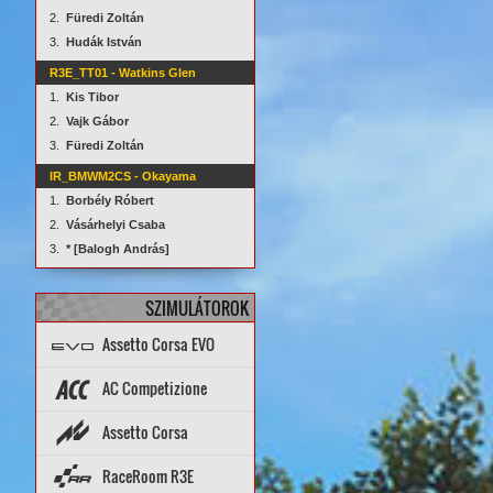
2.
Füredi Zoltán
3.
Hudák István
R3E_TT01 - Watkins Glen
1.
Kis Tibor
2.
Vajk Gábor
3.
Füredi Zoltán
IR_BMWM2CS - Okayama
1.
Borbély Róbert
2.
Vásárhelyi Csaba
3.
* [Balogh András]
SZIMULÁTOROK
Assetto Corsa EVO
Topik
PÁLYÁK
AUTÓK
AC Competizione
Topik
STATISZTIKÁK
Assetto Corsa
PÁLYA REKORDOK
AUTÓK
PÁLYÁK
ARCHÍVUM
Setup diff
Tools
Rank App
PÁLYA REKORDOK
RaceRoom R3E
Dedi szerverek
Dedi stat
Wiki
AUTÓK
PÁLYÁK
STATISZTIKÁK