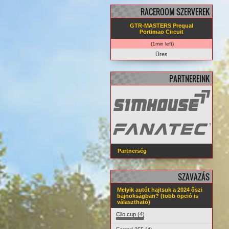
RACEROOM SZERVEREK
GTR-MASTERS Prequal
Portimao Circuit
(1min left)
Üres
PARTNEREINK
Partnerség
SZAVAZÁS
Melyik autót hajtsuk a 2024 őszi
bajnokságban? (több opció is
választható)
Clio cup (4)