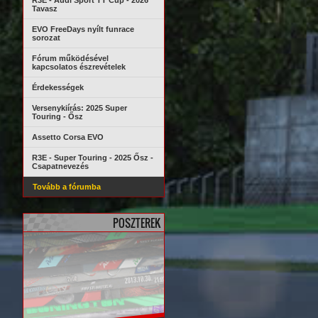
R3E - Audi Sport TT Cup - 2026
Tavasz
EVO FreeDays nyílt funrace
sorozat
Fórum működésével
kapcsolatos észrevételek
Érdekességek
Versenykiírás: 2025 Super
Touring - Ősz
Assetto Corsa EVO
R3E - Super Touring - 2025 Ősz -
Csapatnevezés
Tovább a fórumba
POSZTEREK