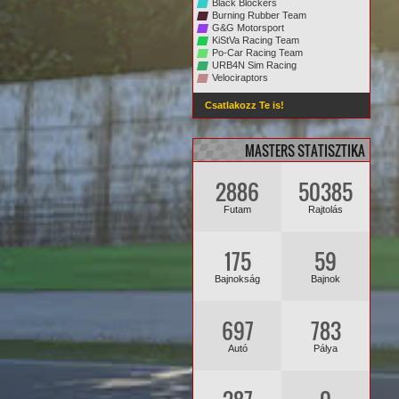
Black Blockers
Burning Rubber Team
G&G Motorsport
KiStVa Racing Team
Po-Car Racing Team
URB4N Sim Racing
Velociraptors
Csatlakozz Te is!
MASTERS STATISZTIKA
2886
50385
Futam
Rajtolás
175
59
Bajnokság
Bajnok
697
783
Autó
Pálya