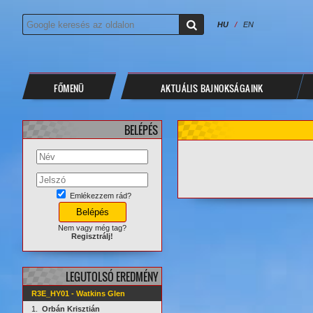
HU
/
EN
FŐMENÜ
AKTUÁLIS BAJNOKSÁGAINK
BELÉPÉS
Emlékezzem rád?
Nem vagy még tag?
Regisztrálj!
LEGUTOLSÓ EREDMÉNY
R3E_HY01 - Watkins Glen
1.
Orbán Krisztián