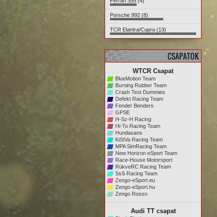
Ferrari 355 (4)
Porsche 992 (8)
TCR Elantra/Cupra (13)
CSAPATOK
WTCR Csapat
BlueMotion Team
Burning Rubber Team
Crash Test Dummies
Defekt Racing Team
Fender Benders
GPSE
H-Sz-H Racing
Hi-To Racing Team
Hundasans
KiStVa Racing Team
MPA SimRacing Team
New Horizon eSport Team
Race-House Motorsport
RükveRC Racing Team
SsS Racing Team
Zengo-eSport.eu
Zengo-eSport.hu
Zengo Rosso
Audi TT csapat