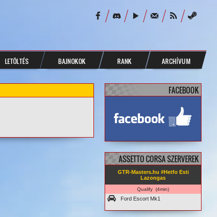
LETÖLTÉS
BAJNOKOK
RANK
ARCHÍVUM
FACEBOOK
facebook.com/
GTRMasters
ASSETTO CORSA SZERVEREK
GTR-Masters.hu #Hetfo Esti
Lazongas
Qualify (4min)
Ford Escort Mk1