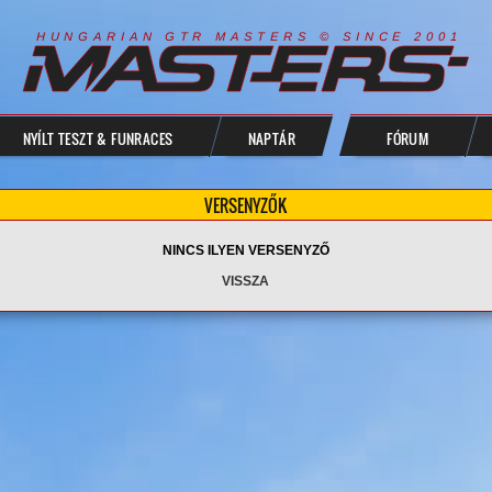
R
I
A
S
T
E
R
S
©
S
I
N
C
E
2
1
H
U
N
G
A
A
N
G
T
R
M
0
0
NYÍLT TESZT & FUNRACES
NAPTÁR
FÓRUM
VERSENYZŐK
NINCS ILYEN VERSENYZŐ
VISSZA