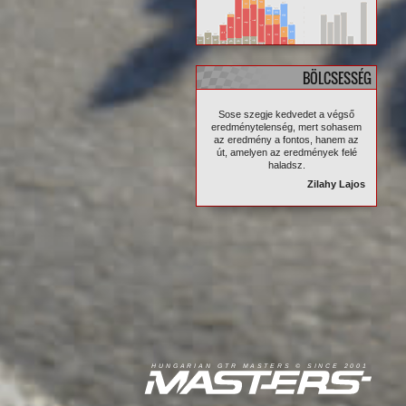
BÖLCSESSÉG
Sose szegje kedvedet a végső
eredménytelenség, mert sohasem
az eredmény a fontos, hanem az
út, amelyen az eredmények felé
haladsz.
Zilahy Lajos
R
I
A
S
T
E
R
S
©
S
I
N
C
E
2
1
H
U
N
G
A
A
N
G
T
R
M
0
0