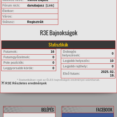
Fórum nick:
danubajusz
[Link]
Életkor:
Város:
Státusz:
Regisztrált
R3E Bajnokságok
Statisztikák
Futamok:
16
Dobogós
0
helyezések:
Futamgyőzelmek:
0
Legjobb helyezés:
10
Pole pozíciók:
0
Legjobb rajthely:
0
Leggyorsabb körök:
0
2025. 02.
Első futam:
19.
* Statisztikában csak az ÉLES bajnokságok eredményei számítanak.
R3E Részletes eredmények
BELÉPÉS
FACEBOOK