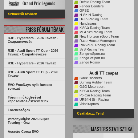
Grand Prix Legends
Defekt Racing Team
KREDITRENDSZER
Fender Benders
PÁLYA REKORDOK
STATISZTIKÁK
GPSE
Főoldal
VERSENYZŐK
Szimekről röviden
H-Sz-H Racing
ARCHÍVUM
PÁLYA REKORDOK
AUTÓK
PÁLYÁK
Hi-To Racing Team
ARCHÍVUM
STATISZTIKÁK
Hundasans
KiStVa Racing Team
FRISS FÓRUM TÉMÁK
MPA SimRacing Team
New Horizon eSport Team
R3E - Hypercars - 2026 Tavasz -
Race-House Motorsport
Csapatnevezés
RükveRC Racing Team
SsS Racing Team
R3E - Audi Sport TT Cup - 2026
Zengo-eSport.eu
Tavasz - Csapatnevezés
Zengo-eSport.hu
Zengo Rosso
R3E - Hypercars - 2026 Tavasz
R3E - Audi Sport TT Cup - 2026
Audi TT csapat
Tavasz
Black Blockers
Burning Rubber Team
EVO FreeDays nyílt funrace
G&G Motorsport
sorozat
KiStVa Racing Team
Po-Car Racing Team
Fórum működésével
URB4N Sim Racing
kapcsolatos észrevételek
Velociraptors
Érdekességek
Csatlakozz Te is!
Versenykiírás: 2025 Super
Touring - Ősz
MASTERS STATISZTIKA
Assetto Corsa EVO