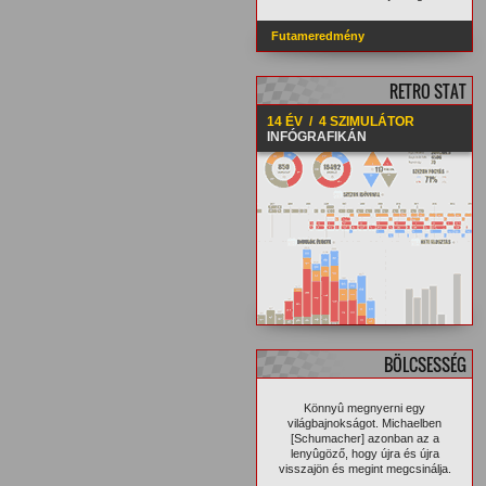
Futameredmény
RETRO STAT
14 ÉV / 4 SZIMULÁTOR
INFÓGRAFIKÁN
BÖLCSESSÉG
Könnyû megnyerni egy
világbajnokságot. Michaelben
[Schumacher] azonban az a
lenyûgöző, hogy újra és újra
visszajön és megint megcsinálja.