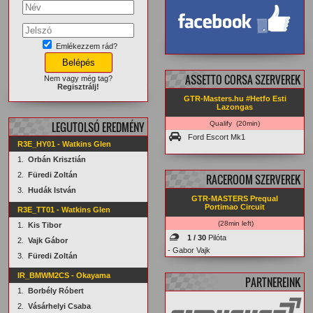
Emlékezzem rád?
facebook.com/
GTRMasters
ASSETTO CORSA SZERVEREK
Nem vagy még tag?
Regisztrálj!
GTR-Masters.hu #Hetfo Esti
Lazongas
LEGUTOLSÓ EREDMÉNY
Qualify (20min)
Ford Escort Mk1
R3E_HY01 - Watkins Glen
1.
Orbán Krisztián
2.
Füredi Zoltán
RACEROOM SZERVEREK
3.
Hudák István
GTR-MASTERS Prequal
Portimao Circuit
R3E_TT01 - Watkins Glen
(28min left)
1.
Kis Tibor
1 / 30
Pilóta
2.
Vajk Gábor
- Gabor Vajk
3.
Füredi Zoltán
IR_BMWM2CS - Okayama
PARTNEREINK
1.
Borbély Róbert
2.
Vásárhelyi Csaba