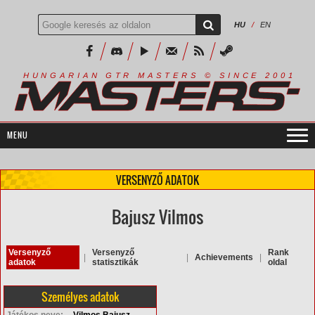
HU
/
EN
R
I
A
S
T
E
R
S
©
S
I
N
C
E
2
1
H
U
N
G
A
A
N
G
T
R
M
0
0
VERSENYZŐ ADATOK
Bajusz Vilmos
Versenyző
Versenyző
Rank
|
|
Achievements
|
adatok
statisztikák
oldal
Személyes adatok
Játékos neve:
Vilmos Bajusz