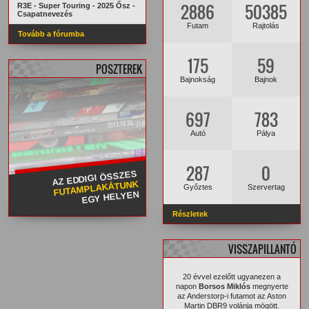
2886
50385
R3E - Super Touring - 2025 Ősz -
Csapatnevezés
Futam
Rajtolás
Tovább a fórumba
175
59
POSZTEREK
Bajnokság
Bajnok
697
783
Autó
Pálya
287
0
AZ EDDIGI ÖSSZES
FUTAMPLAKÁTUNK
Győztes
Szervertag
EGY HELYEN
Részletek
VISSZAPILLANTÓ
20 évvel ezelőtt ugyanezen a
napon
Borsos Miklós
megnyerte
az Anderstorp-i futamot az Aston
Martin DBR9 volánja mögött.