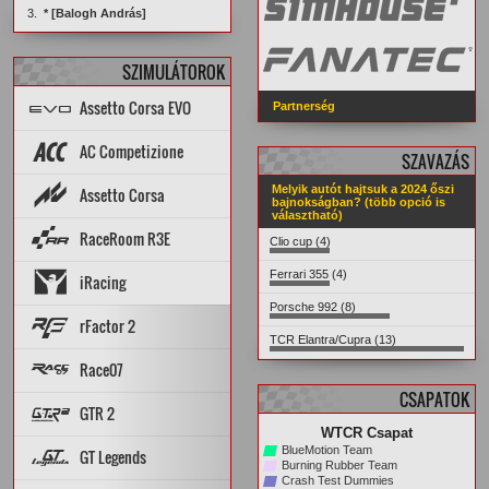
3.
* [Balogh András]
SZIMULÁTOROK
Assetto Corsa EVO
Partnerség
Topik
PÁLYÁK
AUTÓK
AC Competizione
SZAVAZÁS
Topik
STATISZTIKÁK
Melyik autót hajtsuk a 2024 őszi
Assetto Corsa
PÁLYA REKORDOK
AUTÓK
PÁLYÁK
bajnokságban? (több opció is
választható)
ARCHÍVUM
Setup diff
Tools
Rank App
PÁLYA REKORDOK
RaceRoom R3E
Dedi szerverek
Dedi stat
Wiki
Clio cup (4)
AUTÓK
PÁLYÁK
STATISZTIKÁK
Szerverelosztó
ARCHÍVUM
Cars & Tracks felmérés
AUTÓK
Ferrari 355 (4)
iRacing
Good/Bad mods
Setup diff
PÁLYÁK
Leaderboard
MP Rank
Dedi szerverek
Porsche 992 (8)
STATISZTIKÁK
PÁLYA REKORDOK
AUTÓK
PÁLYÁK
Topik
rFactor 2
ARCHÍVUM
TCR Elantra/Cupra (13)
Topik
Szerverek
Steam Workshop
Race07
CSAPATOK
PÁLYA REKORDOK
PÁLYÁK
AUTÓK
GTR 2
STATISZTIKÁK
ARCHÍVUM
WTCR Csapat
PÁLYA REKORDOK
PÁLYÁK
AUTÓK
BlueMotion Team
GT Legends
STATISZTIKÁK
ARCHÍVUM
Burning Rubber Team
Crash Test Dummies
Szabályzat
PÁLYÁK
AUTÓK