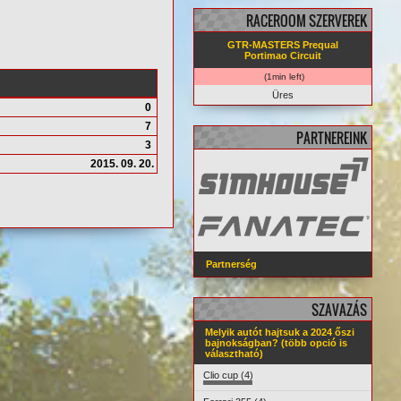
RACEROOM SZERVEREK
GTR-MASTERS Prequal
Portimao Circuit
(1min left)
Üres
0
7
PARTNEREINK
3
2015. 09. 20.
Partnerség
SZAVAZÁS
Melyik autót hajtsuk a 2024 őszi
bajnokságban? (több opció is
választható)
Clio cup (4)