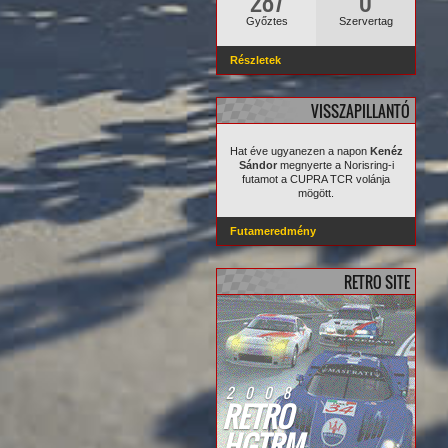
287
0
Győztes
Szervertag
Részletek
VISSZAPILLANTÓ
Hat éve ugyanezen a napon
Kenéz
Sándor
megnyerte a Norisring-i
futamot a CUPRA TCR volánja
mögött.
Futameredmény
RETRO SITE
2008
RETRO
HGTRM