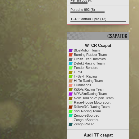
Ferrari 355 (4)
Porsche 992 (8)
TCR Elantra/Cupra (13)
CSAPATOK
WTCR Csapat
BlueMotion Team
Burning Rubber Team
Crash Test Dummies
Defekt Racing Team
Fender Benders
GPSE
H-Sz-H Racing
Hi-To Racing Team
Hundasans
KiStVa Racing Team
MPA SimRacing Team
New Horizon eSport Team
Race-House Motorsport
RükveRC Racing Team
SsS Racing Team
Zengo-eSport.eu
Zengo-eSport.hu
Zengo Rosso
Audi TT csapat