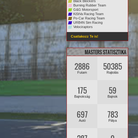
Black Blockers
Burning Rubber Team
G&G Motorsport
KiStVa Racing Team
Po-Car Racing Team
URB4N Sim Racing
Velociraptors
Csatlakozz Te is!
MASTERS STATISZTIKA
2886
50385
Futam
Rajtolás
175
59
Bajnokság
Bajnok
697
783
Autó
Pálya