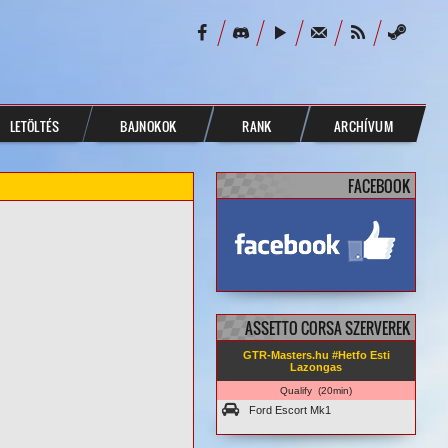
LETÖLTÉS
BAJNOKOK
RANK
ARCHÍVUM
FACEBOOK
facebook.com/
GTRMasters
ASSETTO CORSA SZERVEREK
GTR-Masters.hu #Hetfo Esti
Lazongas
Qualify (20min)
Ford Escort Mk1