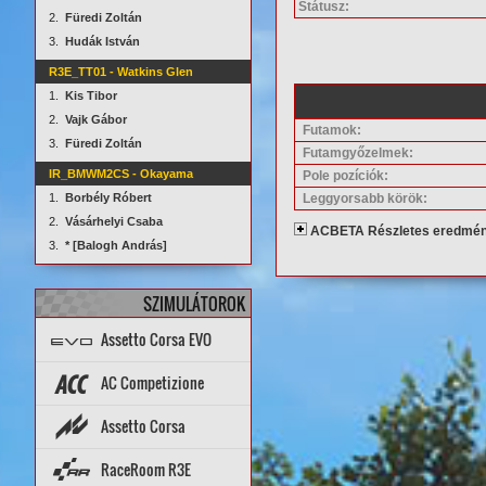
Státusz:
2.
Füredi Zoltán
3.
Hudák István
R3E_TT01 - Watkins Glen
1.
Kis Tibor
2.
Vajk Gábor
Futamok:
3.
Füredi Zoltán
Futamgyőzelmek:
IR_BMWM2CS - Okayama
Pole pozíciók:
Leggyorsabb körök:
1.
Borbély Róbert
2.
Vásárhelyi Csaba
ACBETA Részletes eredmé
3.
* [Balogh András]
SZIMULÁTOROK
Assetto Corsa EVO
Topik
PÁLYÁK
AUTÓK
AC Competizione
Topik
STATISZTIKÁK
Assetto Corsa
PÁLYA REKORDOK
AUTÓK
PÁLYÁK
ARCHÍVUM
Setup diff
Tools
Rank App
PÁLYA REKORDOK
RaceRoom R3E
Dedi szerverek
Dedi stat
Wiki
AUTÓK
PÁLYÁK
STATISZTIKÁK