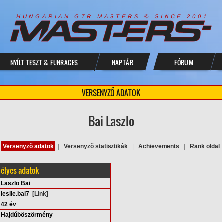
R
I
A
S
T
E
R
S
©
S
I
N
C
E
2
1
H
U
N
G
A
A
N
G
T
R
M
0
0
NYÍLT TESZT & FUNRACES
NAPTÁR
FÓRUM
VERSENYZŐ ADATOK
Bai Laszlo
Versenyző adatok
|
Versenyző statisztikák
|
Achievements
|
Rank oldal
élyes adatok
Laszlo Bai
leslie.bai7
[Link]
42 év
Hajdúböszörmény