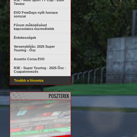
R3E - Audi Sport TT Cup - 2026
Tavasz
EVO FreeDays nyílt funrace
sorozat
Fórum működésével
kapcsolatos észrevételek
Érdekességek
Versenykiírás: 2025 Super
Touring - Ősz
Assetto Corsa EVO
R3E - Super Touring - 2025 Ősz -
Csapatnevezés
Tovább a fórumba
POSZTEREK