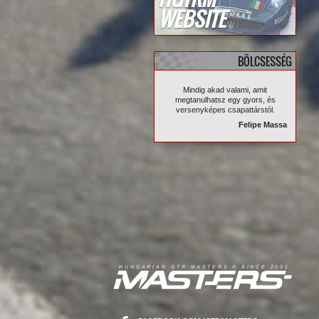
WEBSITE
BÖLCSESSÉG
Mindig akad valami, amit
megtanulhatsz egy gyors, és
versenyképes csapattárstól.
Felipe Massa
R
I
A
S
T
E
R
S
©
S
I
N
C
E
2
1
H
U
N
G
A
A
N
G
T
R
M
0
0