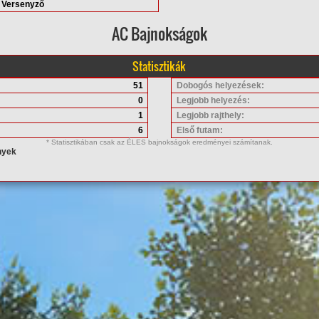
Versenyző
AC Bajnokságok
Statisztikák
51
Dobogós helyezések:
0
Legjobb helyezés:
1
Legjobb rajthely:
6
Első futam:
* Statisztikában csak az ÉLES bajnokságok eredményei számítanak.
nyek