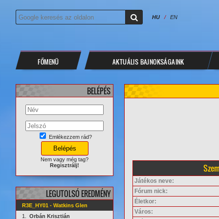
HU
/
EN
FŐMENÜ
AKTUÁLIS BAJNOKSÁGAINK
BELÉPÉS
Emlékezzem rád?
Nem vagy még tag?
Szem
Regisztrálj!
Játékos neve:
Fórum nick:
LEGUTOLSÓ EREDMÉNY
Életkor:
R3E_HY01 - Watkins Glen
Város:
1.
Orbán Krisztián