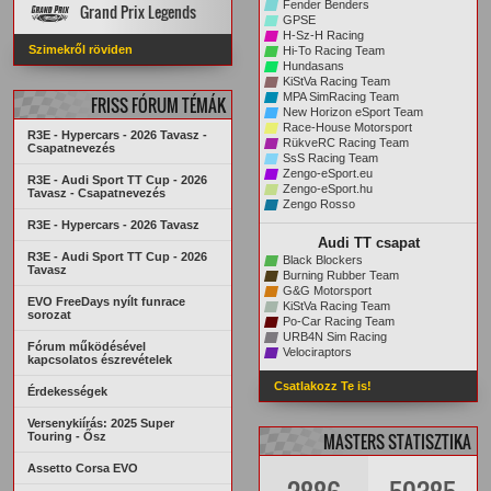
Fender Benders
Grand Prix Legends
KREDITRENDSZER
GPSE
H-Sz-H Racing
PÁLYA REKORDOK
STATISZTIKÁK
Főoldal
VERSENYZŐK
Szimekről röviden
Hi-To Racing Team
ARCHÍVUM
PÁLYA REKORDOK
AUTÓK
PÁLYÁK
Hundasans
ARCHÍVUM
STATISZTIKÁK
KiStVa Racing Team
MPA SimRacing Team
FRISS FÓRUM TÉMÁK
New Horizon eSport Team
Race-House Motorsport
R3E - Hypercars - 2026 Tavasz -
RükveRC Racing Team
Csapatnevezés
SsS Racing Team
Zengo-eSport.eu
R3E - Audi Sport TT Cup - 2026
Zengo-eSport.hu
Tavasz - Csapatnevezés
Zengo Rosso
R3E - Hypercars - 2026 Tavasz
Audi TT csapat
R3E - Audi Sport TT Cup - 2026
Black Blockers
Tavasz
Burning Rubber Team
G&G Motorsport
EVO FreeDays nyílt funrace
KiStVa Racing Team
sorozat
Po-Car Racing Team
URB4N Sim Racing
Fórum működésével
Velociraptors
kapcsolatos észrevételek
Csatlakozz Te is!
Érdekességek
Versenykiírás: 2025 Super
Touring - Ősz
MASTERS STATISZTIKA
Assetto Corsa EVO