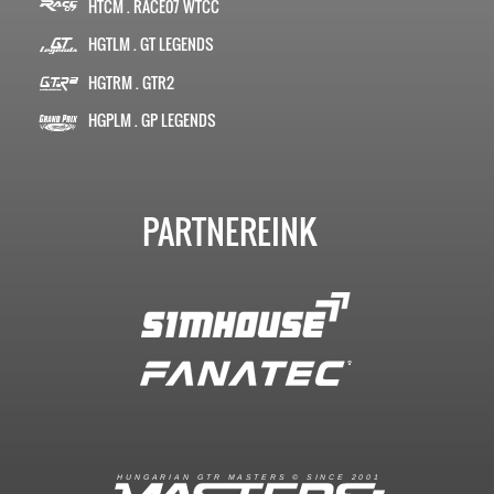
HTCM . RACE07 WTCC
HGTLM . GT LEGENDS
HGTRM . GTR2
HGPLM . GP LEGENDS
PARTNEREINK
R
I
A
S
T
E
R
S
©
S
I
N
C
E
2
1
H
U
N
G
A
A
N
G
T
R
M
0
0