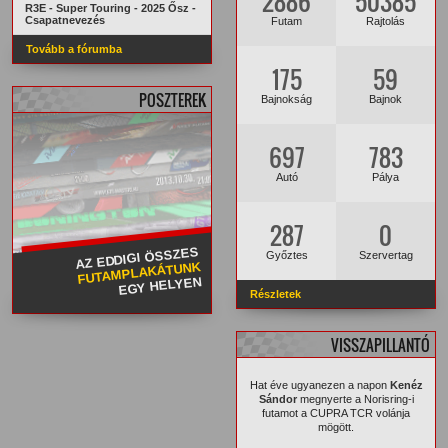
2886
50385
R3E - Super Touring - 2025 Ősz -
Csapatnevezés
Futam
Rajtolás
Tovább a fórumba
175
59
POSZTEREK
Bajnokság
Bajnok
697
783
Autó
Pálya
287
0
AZ EDDIGI ÖSSZES
Győztes
Szervertag
FUTAMPLAKÁTUNK
EGY HELYEN
Részletek
VISSZAPILLANTÓ
Hat éve ugyanezen a napon
Kenéz
Sándor
megnyerte a Norisring-i
futamot a CUPRA TCR volánja
mögött.