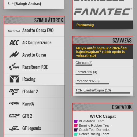
3.
* [Balogh András]
SZIMULÁTOROK
Partnerség
Assetto Corsa EVO
SZAVAZÁS
Topik
PÁLYÁK
AUTÓK
AC Competizione
Melyik autót hajtsuk a 2024 őszi
Topik
STATISZTIKÁK
bajnokságban? (több opció is
Assetto Corsa
választható)
PÁLYA REKORDOK
AUTÓK
PÁLYÁK
ARCHÍVUM
Setup diff
Tools
Clio cup (4)
Rank App
PÁLYA REKORDOK
RaceRoom R3E
Dedi szerverek
Dedi stat
Wiki
AUTÓK
PÁLYÁK
STATISZTIKÁK
Ferrari 355 (4)
Szerverelosztó
ARCHÍVUM
Cars & Tracks felmérés
AUTÓK
iRacing
Good/Bad mods
Setup diff
PÁLYÁK
Leaderboard
MP Rank
Porsche 992 (8)
Dedi szerverek
STATISZTIKÁK
PÁLYA REKORDOK
AUTÓK
PÁLYÁK
Topik
rFactor 2
TCR Elantra/Cupra (13)
ARCHÍVUM
Topik
Szerverek
Steam Workshop
Race07
CSAPATOK
PÁLYA REKORDOK
PÁLYÁK
AUTÓK
GTR 2
WTCR Csapat
STATISZTIKÁK
ARCHÍVUM
BlueMotion Team
PÁLYA REKORDOK
PÁLYÁK
AUTÓK
Burning Rubber Team
GT Legends
Crash Test Dummies
STATISZTIKÁK
ARCHÍVUM
Defekt Racing Team
Szabályzat
PÁLYÁK
AUTÓK