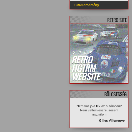
Futameredmény
RETRO SITE
2008
RETRO
HGTRM
WEBSITE
BÖLCSESSÉG
Nem volt jó a fék az autómban?
Nem vettem észre, sosem
használom.
Gilles Villeneuve