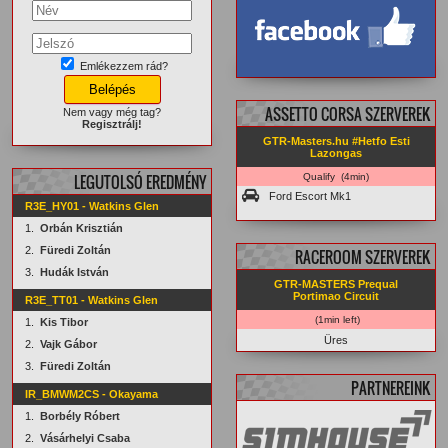
Emlékezzem rád?
facebook.com/
GTRMasters
ASSETTO CORSA SZERVEREK
Nem vagy még tag?
Regisztrálj!
GTR-Masters.hu #Hetfo Esti
Lazongas
LEGUTOLSÓ EREDMÉNY
Qualify (4min)
Ford Escort Mk1
R3E_HY01 - Watkins Glen
1.
Orbán Krisztián
2.
Füredi Zoltán
RACEROOM SZERVEREK
3.
Hudák István
GTR-MASTERS Prequal
Portimao Circuit
R3E_TT01 - Watkins Glen
(1min left)
1.
Kis Tibor
Üres
2.
Vajk Gábor
3.
Füredi Zoltán
PARTNEREINK
IR_BMWM2CS - Okayama
1.
Borbély Róbert
2.
Vásárhelyi Csaba