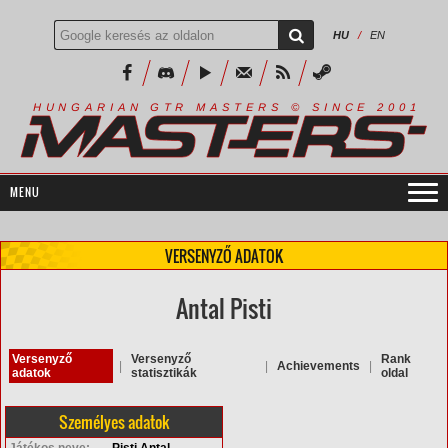
HU
/
EN
R
I
A
S
T
E
R
S
©
S
I
N
C
E
2
1
H
U
N
G
A
A
N
G
T
R
M
0
0
VERSENYZŐ ADATOK
Antal Pisti
Versenyző
Versenyző
Rank
|
|
Achievements
|
adatok
statisztikák
oldal
Személyes adatok
Játékos neve:
Pisti Antal