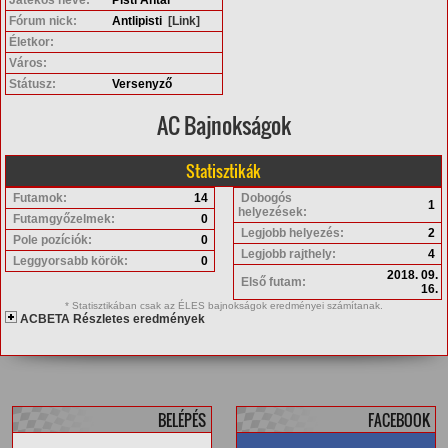
Fórum nick:
Antlipisti
[Link]
Életkor:
Város:
Státusz:
Versenyző
AC Bajnokságok
Statisztikák
Futamok:
14
Dobogós
1
helyezések:
Futamgyőzelmek:
0
Legjobb helyezés:
2
Pole pozíciók:
0
Legjobb rajthely:
4
Leggyorsabb körök:
0
2018. 09.
Első futam:
16.
* Statisztikában csak az ÉLES bajnokságok eredményei számítanak.
ACBETA Részletes eredmények
BELÉPÉS
FACEBOOK