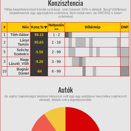
Konzisztencia
Pilóta futamhelyezései közötti szórások. {min futamok 50%-n elindult. $avg*100/$max}
{duplafutamok egy egységként számolva. Nem indult nem, de DNF/DQ-s futam
számolva}
Helyezés
#
Név
Konz.%
Hőtérkép
DNF
<>
1
Tóth Gábor
98.15
1 - 2
Lányi
2
85.65
2 - 16
Tamás
Széchy
5
-5.56
2 - 99
Szabolcs
Nagy
3
-9.26
3 - 99
László_VSR
Bognár
10
-84
6 - 99
Dániel
Autók
Az egész bajnokságot tekintve hányszor volt egy-egy autótípus használva (rajtrácsról
elindult). Melyik volt a legnépszerűbb.