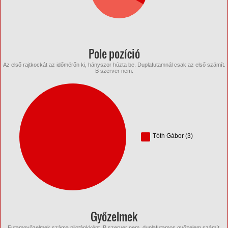
Pole pozíció
Az első rajtkockát az időmérőn ki, hányszor húzta be. Duplafutamnál csak az első számít.
B szerver nem.
Tóth Gábor (3)
Győzelmek
Futamgyőzelmek száma pilotánkként. B szerver nem, duplafutamos győzelem számít.