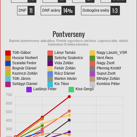
11
14%
1:3
DNF
DNF arány
Dobogóra esély
Pontverseny
Bajnoki pontverseny alakulása. Pontok egymásra rakódva. Legrosszabb, dobós
futamokat IS beleszámolva.
Tóth Gábor
Lányi Tamás
Nagy László_VSR
Huszar Norbert
Széchy Szabolcs
Vent Ákos
Szalafai Fedor
Vida Zoltán
Nagy Zsolt
Bognár Dániel
Fehér Zoltán
Pfennig Kristóf
Kazinczi Zoltán
Rácz Dániel
Suput Zsolt
Tóth János
Marton István
Mihályi Zoltán
Szilágyi Dániel
Kis Tibor
Komlósi Péter
Ladányi Péter
Kiss Gergő
700
600
500
400
300