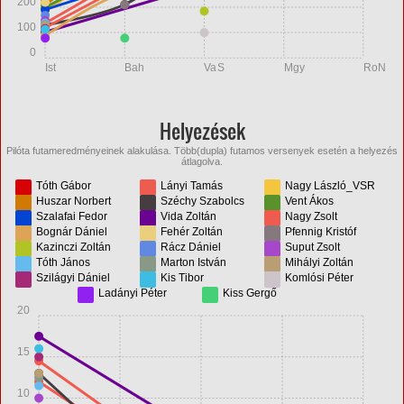
200
100
0
Ist
Bah
VaS
Mgy
RoN
Helyezések
Pilóta futameredményeinek alakulása. Több(dupla) futamos versenyek esetén a helyezés
átlagolva.
Tóth Gábor
Lányi Tamás
Nagy László_VSR
Huszar Norbert
Széchy Szabolcs
Vent Ákos
Szalafai Fedor
Vida Zoltán
Nagy Zsolt
Bognár Dániel
Fehér Zoltán
Pfennig Kristóf
Kazinczi Zoltán
Rácz Dániel
Suput Zsolt
Tóth János
Marton István
Mihályi Zoltán
Szilágyi Dániel
Kis Tibor
Komlósi Péter
Ladányi Péter
Kiss Gergő
20
15
10