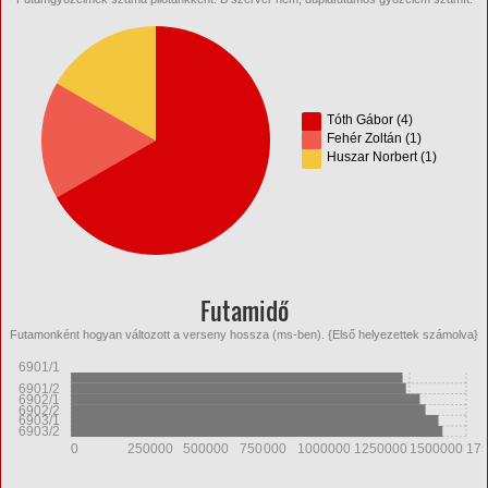
Tóth Gábor (4)
Fehér Zoltán (1)
Huszar Norbert (1)
Futamidő
Futamonként hogyan változott a verseny hossza (ms-ben). {Első helyezettek számolva}
6901/1
6901/2
6902/1
6902/2
6903/1
6903/2
0
250000
500000
750000
1000000
1250000
1500000
17