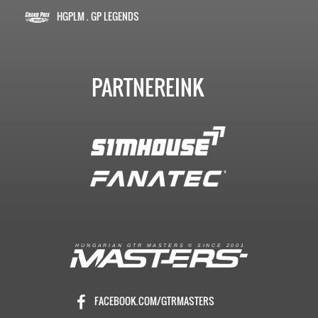
HGPLM . GP LEGENDS
PARTNEREINK
R
I
A
S
T
E
R
S
©
S
I
N
C
E
2
1
H
U
N
G
A
A
N
G
T
R
M
0
0
FACEBOOK.COM/GTRMASTERS