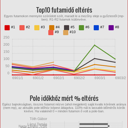
Top10 futamidő eltérés
Egyes futamokon mennyire szóródott szét, maradt le a mezőny eleje a győztestől (mp-
ben). R1-R2 futamok különvéve.
#1
#2
#3
#4
#5
#6
#7
#8
#9
#10
250
200
150
100
50
0
6901/1
6901/2
6902/1
6902/2
6903/1
6903/2
Pole időkhőz mért % eltérés
Egész bajnokságban, összes futamot nézve (ahol megjelent) saját kvalis körének aránya
(nem mp), az aktuális pole időhöz képest átlagolva. 110%-nál is lassabb időmérős körök
kivéve. Ha valakinél 0 = minden futamon ő volt a pole-ban.
Tóth Gábor
Lányi Tamás
Nagy László_VSR