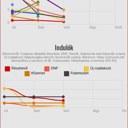
5
0
Ist
Bah
VaS
Mgy
RoN
Indulók
Résztvevők: Futamon elindulók létszáma. DNF: Kiesők, futamot be nem felyezők száma.
Új csatlakozó: Bajnokságba elöször résztvevők száma. #Szerver: Hány szerveren lett
lebonyolítva a verseny (A-B). Futamszám: Hányfutamos a verseny (R1-R2)
Résztvevő
DNF
Új csatlakozó
#Szerver
Futamszám
Ist
Bah
VaS
Mgy
Ro