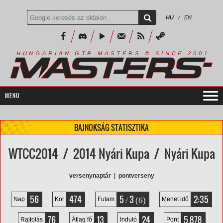
HU
/
EN
R
I
A
S
T
E
R
S
©
S
I
N
C
E
2
1
H
U
N
G
A
A
N
G
T
R
M
0
0
BAJNOKSÁG STATISZTIKA
WTCC2014 / 2014 Nyári Kupa / Nyári Kupa
versenynaptár
|
pontverseny
56
474
5
3
2:35
/
(6)
Nap
Kör
Futam
Menet idő
76
13
24
5 878
Rajtolás
Átlag fő
Induló
Pont