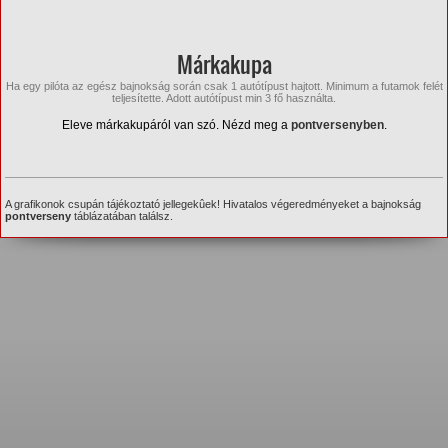
Márkakupa
Ha egy pilóta az egész bajnokság során csak 1 autótípust hajtott. Minimum a futamok felét
teljesítette. Adott autótípust min 3 fő használta.
Eleve márkakupáról van szó. Nézd meg a
pontversenyben
.
A grafikonok csupán tájékoztató jellegekûek! Hivatalos végeredményeket a bajnokság
pontverseny
táblázatában találsz.