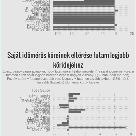
Széchy Szabolcs
Vent Ákos
Vida Zoltán
Nagy Zsolt
Bognár Dániel
Kazinczi Zoltán
Suput Zsolt
Tóth János
Marton István
Mihályi Zoltán
Szilágyi Dániel
Kis Tibor
Komlósi Péter
Ladányi Péter
Kiss Gergő
-100
-75
-50
-25
0
25
Saját időmérős köreinek eltérése futam legjobb
köridejéhez
Egész bajnokságra átlagolva, hogy futamonként (ahol megjelent) a saját időmérős köre, a
futamon futott saját legjobb köréhez képest hogyan viszonyul (%-ban, nem mp-ben).
Pozitív szám = futamon lassabb volt. Negatív = futamon tovább javított. 115%-nál is
lassabb (lazsálós) időmérős körök kivéve
Tóth Gábor
Lányi Tamás
Nagy László_VSR
Széchy Szabolcs
Vent Ákos
Vida Zoltán
Nagy Zsolt
Bognár Dániel
Kazinczi Zoltán
Suput Zsolt
Tóth János
Marton István
Mihályi Zoltán
Szilágyi Dániel
Kis Tibor
Ladányi Péter
Kiss Gergő
-2
0
2
4
6
8