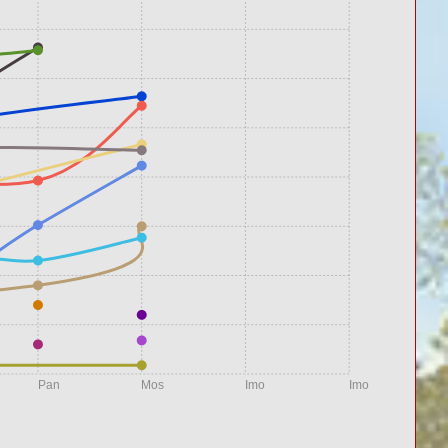
Pan
Mos
Imo
Imo