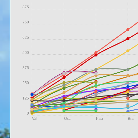
875
750
625
500
375
250
125
0
Val
Osc
Pau
Bra