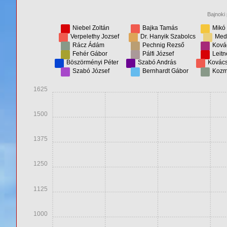
Bajnoki
Niebel Zoltán
Bajka Tamás
Mikó 
Verpelethy Jozsef
Dr. Hanyik Szabolcs
Medv
Rácz Ádám
Pechnig Rezső
Ková
Fehér Gábor
Pálfi József
Leitn
Böszörményi Péter
Szabó András
Kovács
Szabó József
Bernhardt Gábor
Kozm
1625
1500
1375
1250
1125
1000