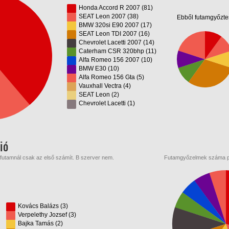
Honda Accord R 2007 (81)
SEAT Leon 2007 (38)
Ebből futamgyőzte
BMW 320si E90 2007 (17)
SEAT Leon TDI 2007 (16)
Chevrolet Lacetti 2007 (14)
Caterham CSR 320bhp (11)
Alfa Romeo 156 2007 (10)
BMW E30 (10)
Alfa Romeo 156 Gta (5)
Vauxhall Vectra (4)
SEAT Leon (2)
Chevrolet Lacetti (1)
ió
afutamnál csak az első számít. B szerver nem.
Futamgyőzelmek száma pi
Kovács Balázs (3)
Verpelethy Jozsef (3)
Bajka Tamás (2)