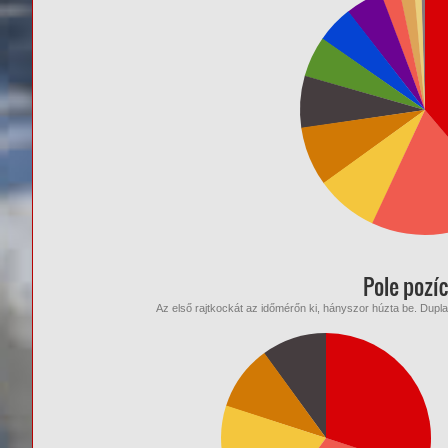
Pole pozíc
Az első rajtkockát az időmérőn ki, hányszor húzta be. Dupl