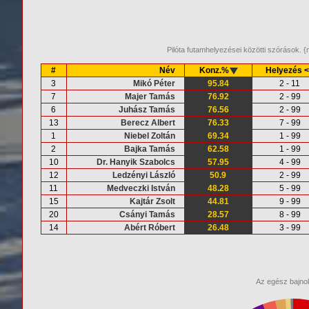
Pilóta futamhelyezései közötti szórások.
#
Név
Konz.%
Helyezés 
3
Mikó Péter
95.84
2 - 11
7
Majer Tamás
76.92
2 - 99
6
Juhász Tamás
76.56
2 - 99
13
Berecz Albert
76.33
7 - 99
1
Niebel Zoltán
69.34
1 - 99
2
Bajka Tamás
62.58
1 - 99
10
Dr. Hanyik Szabolcs
57.95
4 - 99
12
Ledzényi László
50.9
2 - 99
11
Medveczki István
48.28
5 - 99
15
Kajtár Zsolt
44.81
9 - 99
20
Csányi Tamás
28.57
8 - 99
14
Abért Róbert
26.48
3 - 99
Az egész bajnok