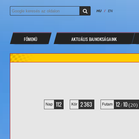
HU
/
EN
FŐMENÜ
AKTUÁLIS BAJNOKSÁGAINK
112
2 363
12
10
/
(20)
Nap
Kör
Futam