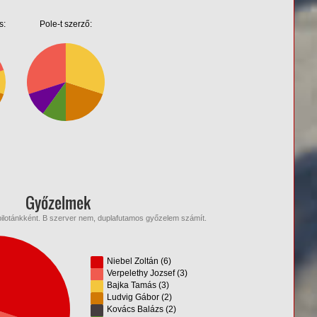
s:
Pole-t szerző:
Győzelmek
lotánkként. B szerver nem, duplafutamos győzelem számít.
Niebel Zoltán (6)
Verpelethy Jozsef (3)
Bajka Tamás (3)
Ludvig Gábor (2)
Kovács Balázs (2)