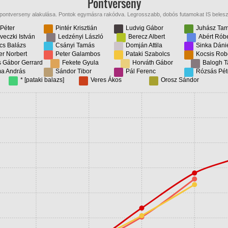
Pontverseny
 pontverseny alakulása. Pontok egymásra rakódva. Legrosszabb, dobós futamokat IS beles
Péter
Pintér Krisztián
Ludvig Gábor
Juhász Ta
eczki István
Ledzényi László
Berecz Albert
Abért Róbe
cs Balázs
Csányi Tamás
Domján Attila
Sinka Dáni
er Norbert
Peter Galambos
Pataki Szabolcs
Kocsis Rob
 Gábor Gerrard
Fekete Gyula
Horváth Gábor
Balogh 
a András
Sándor Tibor
Pál Ferenc
Rózsás Pét
* [pataki balazs]
Veres Ákos
Orosz Sándor