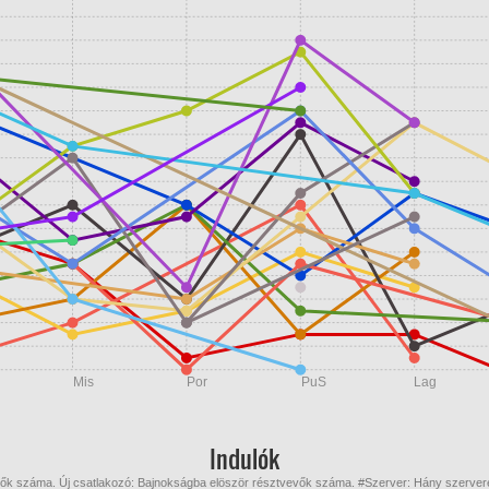
Mis
Por
PuS
Lag
Indulók
zők száma. Új csatlakozó: Bajnokságba elöször résztvevők száma. #Szerver: Hány szervere