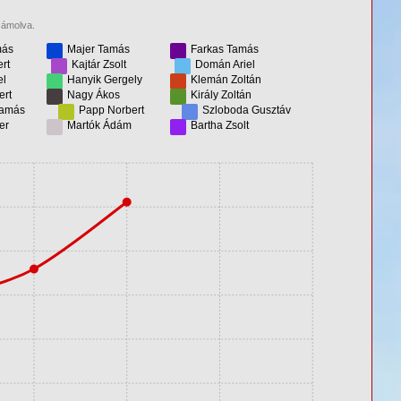
zámolva.
más
Majer Tamás
Farkas Tamás
rt
Kajtár Zsolt
Domán Ariel
el
Hanyik Gergely
Klemán Zoltán
ert
Nagy Ákos
Király Zoltán
Tamás
Papp Norbert
Szloboda Gusztáv
er
Martók Ádám
Bartha Zsolt