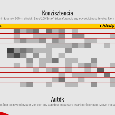
Konzisztencia
 {min futamok 50%-n elindult. $avg*100/$max} {duplafutamok egy egységként számolva. Ne
<>
Hőtérkép
Autók
ságot tekintve hányszor volt egy-egy autótípus használva (rajtrácsról elindult). Melyik volt 