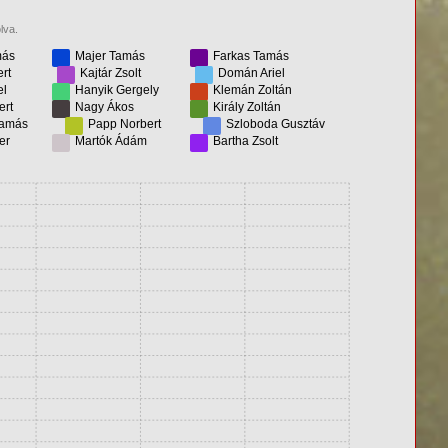
lva.
más
Majer Tamás
Farkas Tamás
rt
Kajtár Zsolt
Domán Ariel
el
Hanyik Gergely
Klemán Zoltán
ert
Nagy Ákos
Király Zoltán
Tamás
Papp Norbert
Szloboda Gusztáv
er
Martók Ádám
Bartha Zsolt