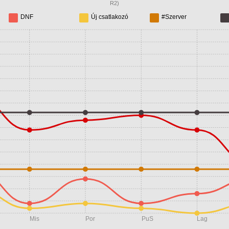
R2)
DNF
Új csatlakozó
#Szerver
Mis
Por
PuS
Lag