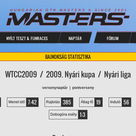
R
I
A
S
T
E
R
S
©
S
I
N
C
E
2
1
H
U
N
G
A
A
N
G
T
R
M
0
0
NYÍLT TESZT & FUNRACES
NAPTÁR
FÓRUM
BAJNOKSÁG STATISZTIKA
WTCC2009 / 2009. Nyári kupa / Nyári liga
versenynaptár
|
pontverseny
7:42
385
19
56
Menet idő
Rajtolás
Átlag fő
Induló
1:3
Dobogóra esély