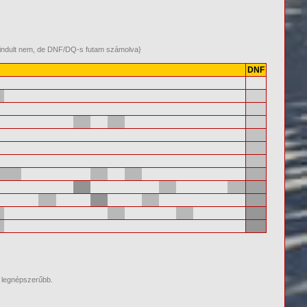
m indult nem, de DNF/DQ-s futam számolva}
DNF
a legnépszerűbb.