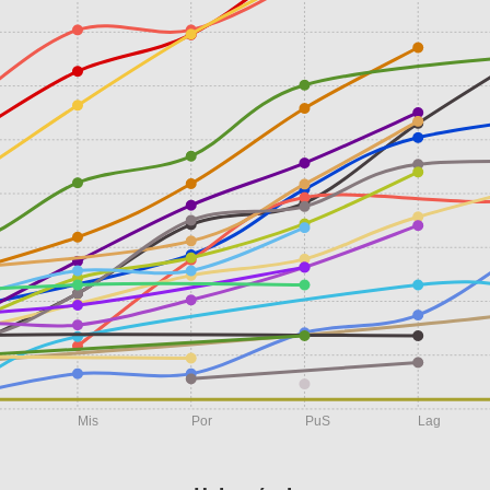
Mis
Por
PuS
Lag