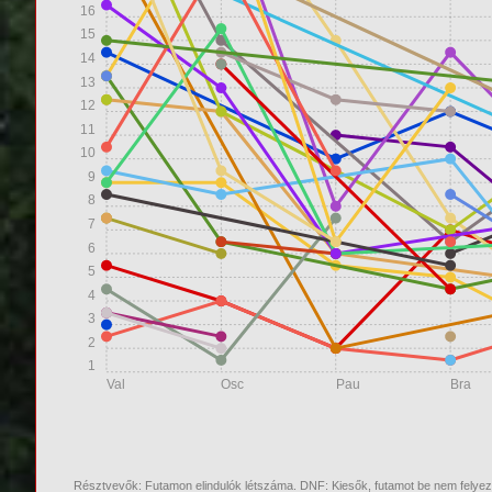
16
15
14
13
12
11
10
9
8
7
6
5
4
3
2
1
Val
Osc
Pau
Bra
Résztvevők: Futamon elindulók létszáma. DNF: Kiesők, futamot be nem felye