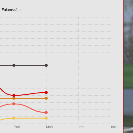
Futamszám
Pan
Mos
Imo
Imo