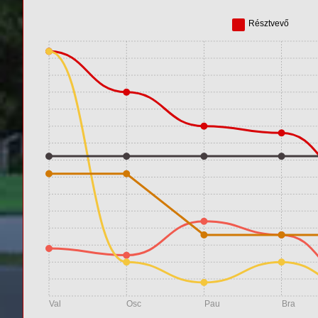
Résztvevő
Val
Osc
Pau
Bra