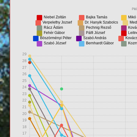
Pil
Niebel Zoltán
Bajka Tamás
Mikó 
Verpelethy Jozsef
Dr. Hanyik Szabolcs
Medv
Rácz Ádám
Pechnig Rezső
Ková
Fehér Gábor
Pálfi József
Leitn
Böszörményi Péter
Szabó András
Kovács
Szabó József
Bernhardt Gábor
Kozm
29
28
27
26
25
24
23
22
21
20
19
18
17