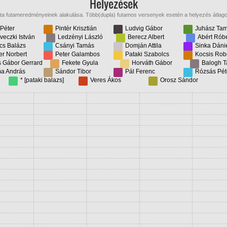
Helyezések
óta futameredményeinek alakulása. Több(dupla) futamos versenyek esetén a helyezés átlago
Péter
Pintér Krisztián
Ludvig Gábor
Juhász Ta
eczki István
Ledzényi László
Berecz Albert
Abért Róbe
cs Balázs
Csányi Tamás
Domján Attila
Sinka Dáni
er Norbert
Peter Galambos
Pataki Szabolcs
Kocsis Rob
 Gábor Gerrard
Fekete Gyula
Horváth Gábor
Balogh 
a András
Sándor Tibor
Pál Ferenc
Rózsás Pét
* [pataki balazs]
Veres Ákos
Orosz Sándor