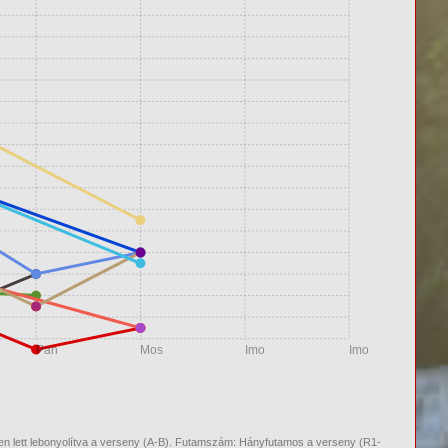
Pan
Mos
Imo
Imo
n lett lebonyolítva a verseny (A-B). Futamszám: Hányfutamos a verseny (R1-