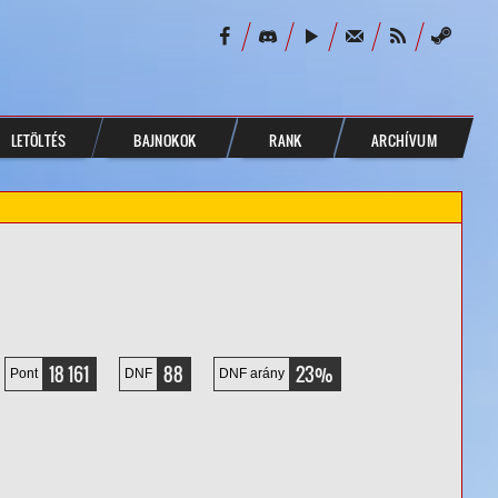
LETÖLTÉS
BAJNOKOK
RANK
ARCHÍVUM
18 161
88
23%
Pont
DNF
DNF arány