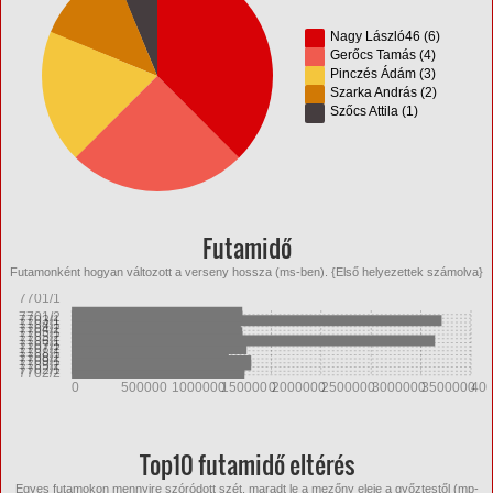
Nagy László46 (6)
Gerőcs Tamás (4)
Pinczés Ádám (3)
Szarka András (2)
Szőcs Attila (1)
Futamidő
Futamonként hogyan változott a verseny hossza (ms-ben). {Első helyezettek számolva}
7701/1
7701/2
7703/1
7704/1
7704/2
7705/1
7705/2
7706/1
7707/1
7707/2
7708/1
7708/2
7709/1
7709/2
7702/1
7702/2
0
500000
1000000
1500000
2000000
2500000
3000000
3500000
40
Top10 futamidő eltérés
Egyes futamokon mennyire szóródott szét, maradt le a mezőny eleje a győztestől (mp-