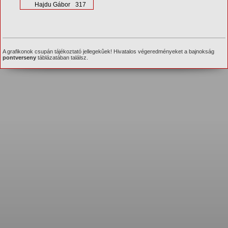
Hajdu Gábor
317
A grafikonok csupán tájékoztató jellegekûek! Hivatalos végeredményeket a bajnokság
pontverseny
táblázatában találsz.