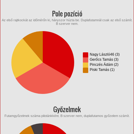
Pole pozíció
Az első rajtkockát az időmérőn ki, hányszor húzta be. Duplafutamnál csak az első számít.
B szerver nem.
Nagy László46 (3)
Gerőcs Tamás (3)
Pinczés Ádám (2)
Piski Tamás (1)
Győzelmek
Futamgyőzelmek száma pilotánkként. B szerver nem, duplafutamos győzelem számít.