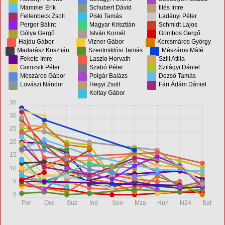
Mammel Erik
Schubert Dávid
Illés Imre
Fellenbeck Zsolt
Piski Tamás
Ladányi Péter
Perger Bálint
Magyar Krisztián
Schmidt Lajos
Gólya Gergő
István Kornél
Gombos Gergő
Hajdu Gábor
Vizner Gábor
Korcsmáros György
Madarász Krisztián
Szentmiklósi Tamás
Mészáros Máté
Fekete Imre
Laszlo Horvath
Szili Attila
Gömzsik Péter
Szabó Péter
Szilágyi Dániel
Mészáros Gábor
Polgár Balázs
Dezső Tamás
Lovászi Nándor
Hegyi Zsolt
Fári Ádám Dániel
Koltay Gábor
35
30
25
20
15
10
5
0
Por
Osc
Suz
Ind
Son
Mza
Hun
N24
Bat