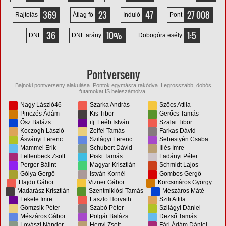
369
23
47
27 008
Rajtolás
Átlag fő
Induló
Pont
36
10%
1:5
DNF
DNF arány
Dobogóra esély
Pontverseny
Bajnoki pontverseny alakulása. Pontok egymásra rakódva. Legrosszabb, dobós
futamokat IS beleszámolva.
Nagy László46
Szarka András
Szőcs Attila
Pinczés Ádám
Kis Tibor
Gerőcs Tamás
Ősz Balázs
ifj. Leéb István
Szalai Tibor
Koczogh László
Zelfel Tamás
Farkas Dávid
Ásványi Ferenc
Szilágyi Ferenc
Sebestyén Csaba
Mammel Erik
Schubert Dávid
Illés Imre
Fellenbeck Zsolt
Piski Tamás
Ladányi Péter
Perger Bálint
Magyar Krisztián
Schmidt Lajos
Gólya Gergő
István Kornél
Gombos Gergő
Hajdu Gábor
Vizner Gábor
Korcsmáros György
Madarász Krisztián
Szentmiklósi Tamás
Mészáros Máté
Fekete Imre
Laszlo Horvath
Szili Attila
Gömzsik Péter
Szabó Péter
Szilágyi Dániel
Mészáros Gábor
Polgár Balázs
Dezső Tamás
Lovászi Nándor
Hegyi Zsolt
Fári Ádám Dániel