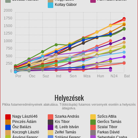
Koltay Gábor
2000
1750
1500
1250
1000
750
500
250
0
Por
Osc
Suz
Ind
Son
Mza
Hun
N24
Bat
Helyezések
Pilóta futameredményeinek alakulása. Több(dupla) futamos versenyek esetén a helyezés
átlagolva.
Nagy László46
Szarka András
Szőcs Attila
Pinczés Ádám
Kis Tibor
Gerőcs Tamás
Ősz Balázs
ifj. Leéb István
Szalai Tibor
Koczogh László
Zelfel Tamás
Farkas Dávid
Ásványi Ferenc
Szilágyi Ferenc
Sebestyén Csaba