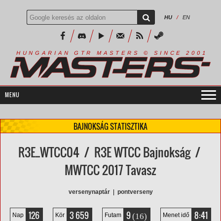
HU
/
EN
R
I
A
S
T
E
R
S
©
S
I
N
C
E
2
1
H
U
N
G
A
A
N
G
T
R
M
0
0
BAJNOKSÁG STATISZTIKA
R3E_WTCC04 / R3E WTCC Bajnokság /
MWTCC 2017 Tavasz
versenynaptár
|
pontverseny
126
3 659
9
8:41
(16)
Nap
Kör
Futam
Menet idő