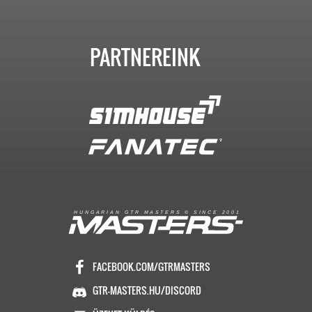
PARTNEREINK
R
I
A
S
T
E
R
S
©
S
I
N
C
E
2
1
H
U
N
G
A
A
N
G
T
R
M
0
0
FACEBOOK.COM/GTRMASTERS
GTR-MASTERS.HU/DISCORD