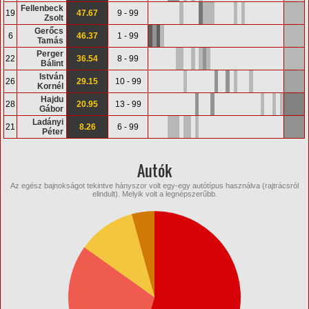
Fellenbeck
19
47.67
9 - 99
Zsolt
Gerőcs
6
46.37
1 - 99
Tamás
Perger
22
36.54
8 - 99
Bálint
István
26
29.15
10 - 99
Kornél
Hajdu
28
20.95
13 - 99
Gábor
Ladányi
21
8.26
6 - 99
Péter
Autók
Az egész bajnokságot tekintve hányszor volt egy-egy autótípus használva (rajtrácsról
elindult). Melyik volt a legnépszerűbb.