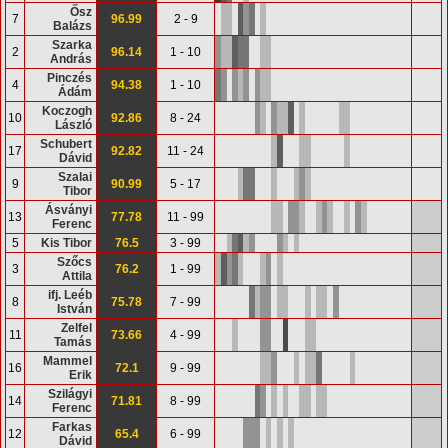
Ősz
7
96.99
2 - 9
Balázs
Szarka
2
96.14
1 - 10
András
Pinczés
4
94.38
1 - 10
Ádám
Koczogh
10
92.86
8 - 24
László
Schubert
17
92.82
11 - 24
Dávid
Szalai
9
90.99
5 - 17
Tibor
Ásványi
13
77.78
11 - 99
Ferenc
5
Kis Tibor
76.5
3 - 99
Szőcs
3
76.2
1 - 99
Attila
ifj. Leéb
8
75.78
7 - 99
István
Zelfel
11
73.66
4 - 99
Tamás
Mammel
16
72.1
9 - 99
Erik
Szilágyi
14
71.81
8 - 99
Ferenc
Farkas
12
65.4
6 - 99
Dávid