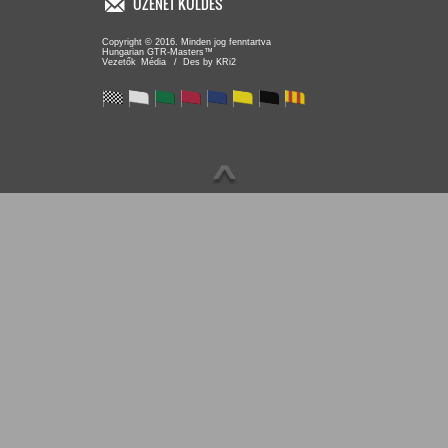
ÜZENET KÜLDÉS
Copyright © 2016. Minden jog fenntartva
Hungarian GTR-Masters™
/ Des by KRi2
Vezetők
Média
∧