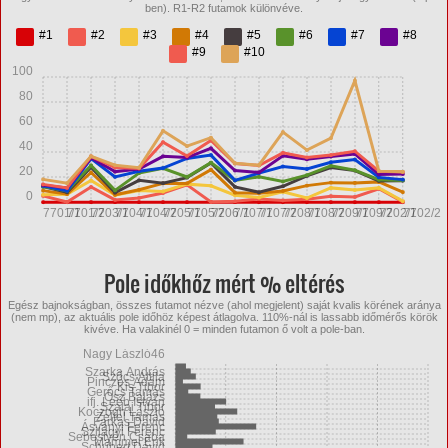
ben). R1-R2 futamok különvéve.
#1
#2
#3
#4
#5
#6
#7
#8
#9
#10
100
80
60
40
20
0
7701/1
7701/2
7703/1
7704/1
7704/2
7705/1
7705/2
7706/1
7707/1
7707/2
7708/1
7708/2
7709/1
7709/2
7702/1
7702/2
Pole időkhőz mért % eltérés
Egész bajnokságban, összes futamot nézve (ahol megjelent) saját kvalis körének aránya
(nem mp), az aktuális pole időhöz képest átlagolva. 110%-nál is lassabb időmérős körök
kivéve. Ha valakinél 0 = minden futamon ő volt a pole-ban.
Nagy László46
Szarka András
Szőcs Attila
Pinczés Ádám
Kis Tibor
Gerőcs Tamás
Ősz Balázs
ifj. Leéb István
Szalai Tibor
Koczogh László
Zelfel Tamás
Farkas Dávid
Ásványi Ferenc
Szilágyi Ferenc
Sebestyén Csaba
Mammel Erik
Schubert Dávid