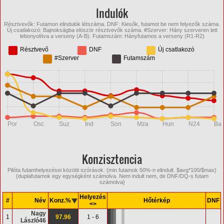
Indulók
Résztvevők: Futamon elindulók létszáma. DNF: Kiesők, futamot be nem felyezők száma.
Új csatlakozó: Bajnokságba elöször résztvevők száma. #Szerver: Hány szerveren lett
lebonyolítva a verseny (A-B). Futamszám: Hányfutamos a verseny (R1-R2)
Résztvevő
DNF
Új csatlakozó
#Szerver
Futamszám
Por
Osc
Suz
Ind
Son
Mza
Hun
N24
Bat
Konzisztencia
Pilóta futamhelyezései közötti szórások. {min futamok 50%-n elindult. $avg*100/$max}
{duplafutamok egy egységként számolva. Nem indult nem, de DNF/DQ-s futam
számolva}
Helyezés
#
Név
Konz.%
Hőtérkép
DNF
<>
Nagy
1
97.96
1 - 6
László46