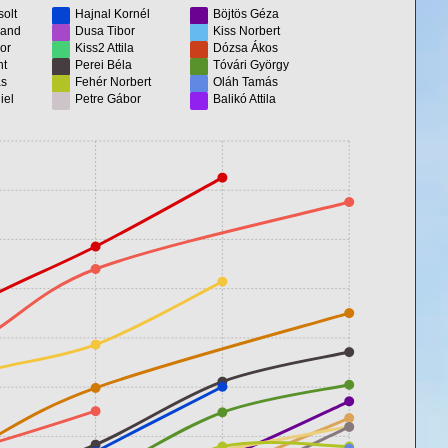
olt
Hajnal Kornél
Böjtös Géza
land
Dusa Tibor
Kiss Norbert
or
Kiss2 Attila
Dózsa Ákos
nt
Perei Béla
Tóvári György
ás
Fehér Norbert
Oláh Tamás
iel
Petre Gábor
Balikó Attila