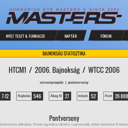
R
I
A
S
T
E
R
S
©
S
I
N
C
E
2
1
H
U
N
G
A
A
N
G
T
R
M
0
0
NYÍLT TESZT & FUNRACES
NAPTÁR
FÓRUM
BAJNOKSÁG STATISZTIKA
HTCM1 / 2006. Bajnokság / WTCC 2006
versenynaptár
|
pontverseny
7:12
546
27
52
26 88
Rajtolás
Átlag fő
Induló
Pont
Pontverseny
 pontverseny alakulása. Pontok egymásra rakódva. Legrosszabb, dobós futamokat IS beles