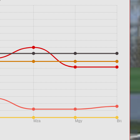
Mza
Mgy
Bra