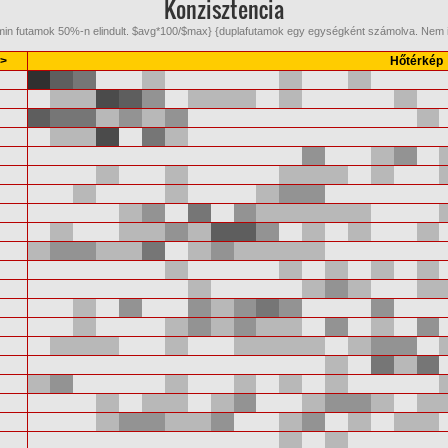
Konzisztencia
 {min futamok 50%-n elindult. $avg*100/$max} {duplafutamok egy egységként számolva. Ne
<>
Hőtérkép