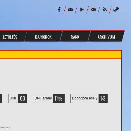
LETÖLTÉS
BAJNOKOK
RANK
ARCHÍVUM
8
60
11%
1:3
DNF
DNF arány
Dobogóra esély
zámolva.