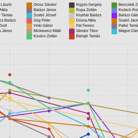
 László
Orosz Sándor
Kigyós Gergely
Benczédi Zs
Attila
Balázs János
Rupa Zoltán
Krutsch Ro
r Tamás
Szabó József
Knyihár Balázs
Balázs Gáb
cs Balázs
Góg Péter
Dózsa Attila
Szabó Jáci
Zsolt
Viski Gábor
Pál Ferenc
Palkó Tam
a János
Mickiewicz Máté
Sándor Tibor
Mágori Dán
Kovács Zoltán
Balogh Tamás