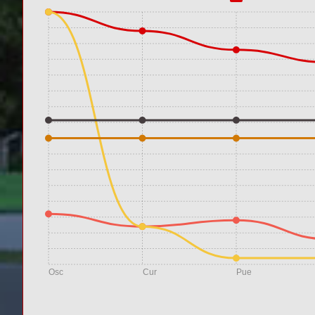
Osc
Cur
Pue