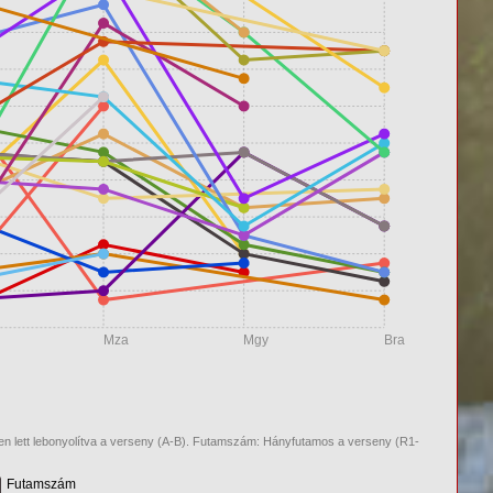
Mza
Mgy
Bra
n lett lebonyolítva a verseny (A-B). Futamszám: Hányfutamos a verseny (R1-
Futamszám