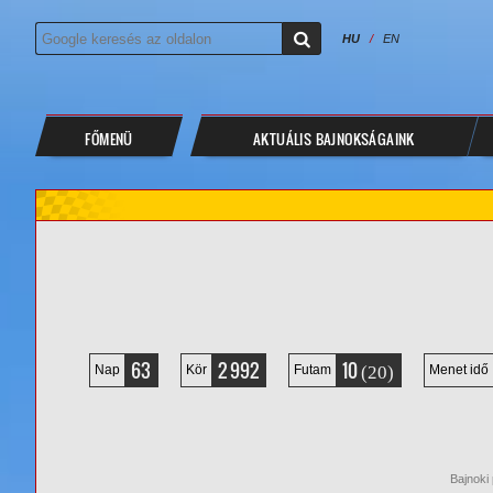
HU
/
EN
FŐMENÜ
AKTUÁLIS BAJNOKSÁGAINK
63
2 992
10
(20)
Nap
Kör
Futam
Menet idő
Bajnoki