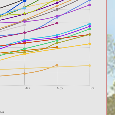
Mza
Mgy
Bra
lva.