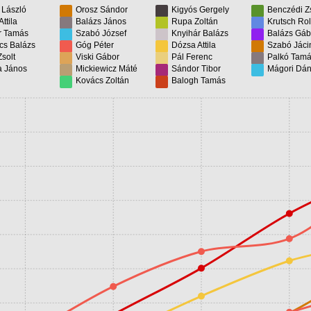
 László
Orosz Sándor
Kigyós Gergely
Benczédi Zs
Attila
Balázs János
Rupa Zoltán
Krutsch Ro
r Tamás
Szabó József
Knyihár Balázs
Balázs Gáb
cs Balázs
Góg Péter
Dózsa Attila
Szabó Jáci
Zsolt
Viski Gábor
Pál Ferenc
Palkó Tam
a János
Mickiewicz Máté
Sándor Tibor
Mágori Dán
Kovács Zoltán
Balogh Tamás