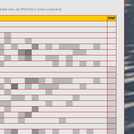
m indult nem, de DNF/DQ-s futam számolva}
DNF