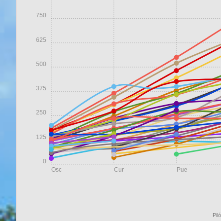
750
625
500
375
250
125
0
Osc
Cur
Pue
Pil