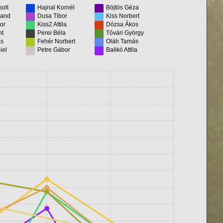
olt
Hajnal Kornél
Böjtös Géza
land
Dusa Tibor
Kiss Norbert
or
Kiss2 Attila
Dózsa Ákos
nt
Perei Béla
Tóvári György
ás
Fehér Norbert
Oláh Tamás
iel
Petre Gábor
Balikó Attila