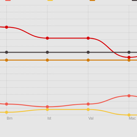
Brn
Ist
Val
Mac