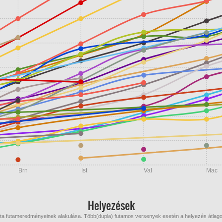
Brn
Ist
Val
Mac
Helyezések
óta futameredményeinek alakulása. Több(dupla) futamos versenyek esetén a helyezés átlago