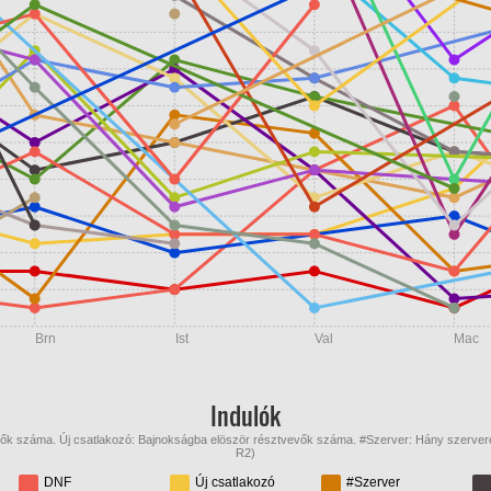
Brn
Ist
Val
Mac
Indulók
zők száma. Új csatlakozó: Bajnokságba elöször résztvevők száma. #Szerver: Hány szervere
R2)
DNF
Új csatlakozó
#Szerver