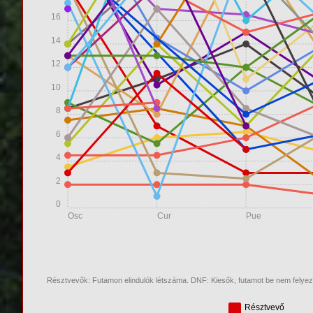
16
14
12
10
8
6
4
2
0
Osc
Cur
Pue
Résztvevők: Futamon elindulók létszáma. DNF: Kiesők, futamot be nem felye
Résztvevő