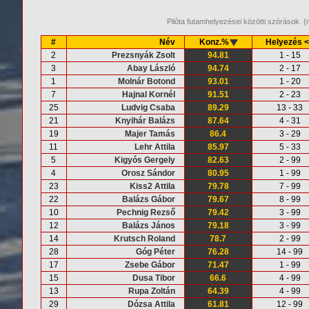
Pilóta futamhelyezései közötti szórások.
#
Név
Konz.%
Helyezés 
2
Prezsnyák Zsolt
94.81
1 - 15
3
Abay László
94.74
2 - 17
1
Molnár Botond
93.01
1 - 20
7
Hajnal Kornél
91.51
2 - 23
25
Ludvig Csaba
89.29
13 - 33
21
Knyihár Balázs
87.64
4 - 31
19
Majer Tamás
86.4
3 - 29
11
Lehr Attila
85.97
5 - 33
5
Kigyós Gergely
82.63
2 - 99
4
Orosz Sándor
80.95
1 - 99
23
Kiss2 Attila
79.78
7 - 99
22
Balázs Gábor
79.67
8 - 99
10
Pechnig Rezső
79.42
3 - 99
12
Balázs János
79.18
3 - 99
14
Krutsch Roland
78.7
2 - 99
28
Góg Péter
76.28
14 - 99
17
Zsebe Gábor
71.47
1 - 99
15
Dusa Tibor
66.6
4 - 99
13
Rupa Zoltán
64.39
4 - 99
29
Dózsa Attila
61.81
12 - 99