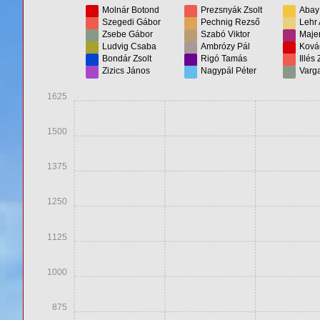
Molnár Botond
Prezsnyák Zsolt
Abay
Szegedi Gábor
Pechnig Rezső
Lehr 
Zsebe Gábor
Szabó Viktor
Maje
Ludvig Csaba
Ambrózy Pál
Ková
Bondár Zsolt
Rigó Tamás
Illés 
Zizics János
Nagypál Péter
Varg
1625
1500
1375
1250
1125
1000
875