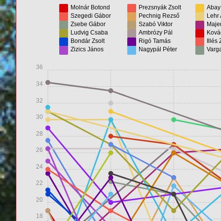
Molnár Botond
Prezsnyák Zsolt
Abay
Szegedi Gábor
Pechnig Rezső
Lehr 
Zsebe Gábor
Szabó Viktor
Maje
Ludvig Csaba
Ambrózy Pál
Ková
Bondár Zsolt
Rigó Tamás
Illés 
Zizics János
Nagypál Péter
Varg
36
34
32
30
28
26
24
22
20
18