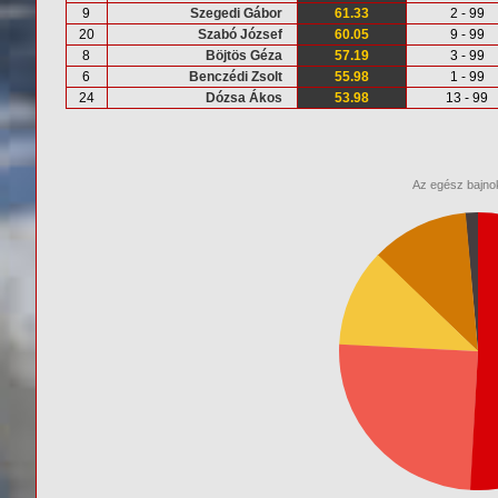
9
Szegedi Gábor
61.33
2 - 99
20
Szabó József
60.05
9 - 99
8
Böjtös Géza
57.19
3 - 99
6
Benczédi Zsolt
55.98
1 - 99
24
Dózsa Ákos
53.98
13 - 99
Az egész bajnok