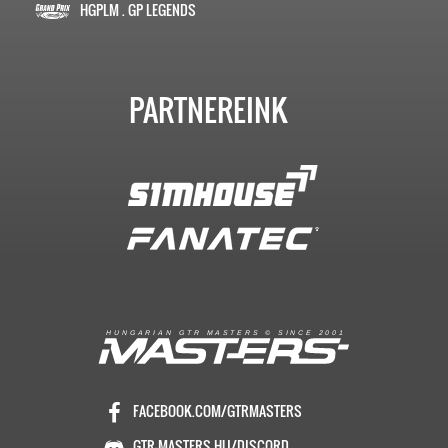
HGPLM . GP LEGENDS
PARTNEREINK
R
I
A
S
T
E
R
S
©
S
I
N
C
E
2
1
H
U
N
G
A
A
N
G
T
R
M
0
0
FACEBOOK.COM/GTRMASTERS
GTR-MASTERS.HU/DISCORD