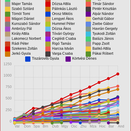
Majer Tamás
Dózsa Attila
Tímár Sándor
Szabó Szilárd
Pálinkás László
Pintér Krisztián
Tömöl Tomi
Orosz Miklós
Alpár Nándor
Mágori Dániel
Lengyel Ákos
Gerhát Gábor
Kunszabó Sándor
Hummel Péter
Zsebe Gábor
Ambrózy Pál
Dózsa Ákos
Havrán Gergely
Király Attila
Tóvári György
Tyukodi Zoltán
Lakomecz Norbert
Ceglédi Csaba
Balázs János
Rádi Péter
Rigó Tamás
Papp Zsolt
Szekeres Zoltán
Harcsa István
Balikó Attila
Jerkó Gyula
Varga Csaba
Pákai Róbert
Tiszárovits Gyula
Körtvési Dénes
1250
1000
750
500
250
0
Val
Don
Spa
Brn
Dub
Mgy
Osc
Zhu
Mza
Hoc
Bar
And