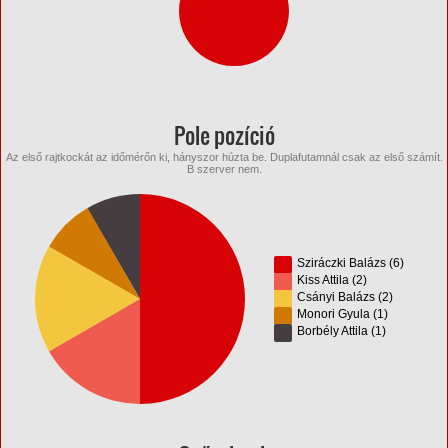
Pole pozíció
Az első rajtkockát az időmérőn ki, hányszor húzta be. Duplafutamnál csak az első számít.
B szerver nem.
Sziráczki Balázs (6)
Kiss Attila (2)
Csányi Balázs (2)
Monori Gyula (1)
Borbély Attila (1)