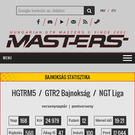
HU
/
EN
R
I
A
S
T
E
R
S
©
S
I
N
C
E
2
1
H
U
N
G
A
A
N
G
T
R
M
0
0
BAJNOKSÁG STATISZTIKA
HGTRM5 / GTR2 Bajnokság / NGT Liga
versenynaptár
|
pontverseny
168
24 979
12
19:21
Nap
Kör
Futam
Menet idő
560
47
100
17 044
Rajtolás
Átlag fő
Induló
Pont