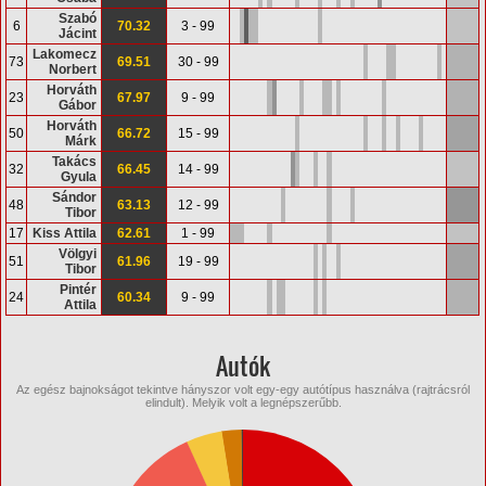
Szabó
6
70.32
3 - 99
Jácint
Lakomecz
73
69.51
30 - 99
Norbert
Horváth
23
67.97
9 - 99
Gábor
Horváth
50
66.72
15 - 99
Márk
Takács
32
66.45
14 - 99
Gyula
Sándor
48
63.13
12 - 99
Tibor
17
Kiss Attila
62.61
1 - 99
Völgyi
51
61.96
19 - 99
Tibor
Pintér
24
60.34
9 - 99
Attila
Autók
Az egész bajnokságot tekintve hányszor volt egy-egy autótípus használva (rajtrácsról
elindult). Melyik volt a legnépszerűbb.