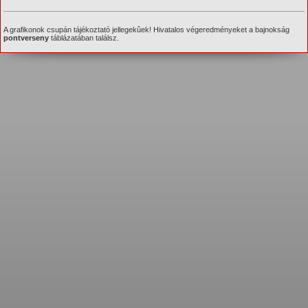
A grafikonok csupán tájékoztató jellegekûek! Hivatalos végeredményeket a bajnokság
pontverseny
táblázatában találsz.