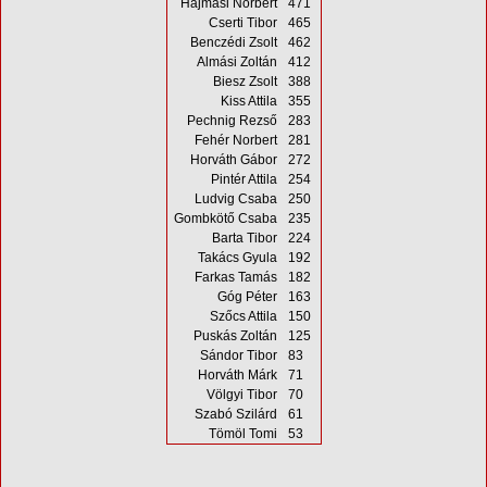
Hajmási Norbert
471
Cserti Tibor
465
Benczédi Zsolt
462
Almási Zoltán
412
Biesz Zsolt
388
Kiss Attila
355
Pechnig Rezső
283
Fehér Norbert
281
Horváth Gábor
272
Pintér Attila
254
Ludvig Csaba
250
Gombkötő Csaba
235
Barta Tibor
224
Takács Gyula
192
Farkas Tamás
182
Góg Péter
163
Szőcs Attila
150
Puskás Zoltán
125
Sándor Tibor
83
Horváth Márk
71
Völgyi Tibor
70
Szabó Szilárd
61
Tömöl Tomi
53