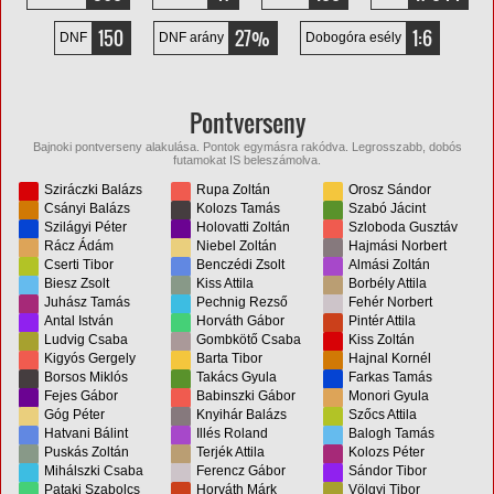
150
27%
1:6
DNF
DNF arány
Dobogóra esély
Pontverseny
Bajnoki pontverseny alakulása. Pontok egymásra rakódva. Legrosszabb, dobós
futamokat IS beleszámolva.
Sziráczki Balázs
Rupa Zoltán
Orosz Sándor
Csányi Balázs
Kolozs Tamás
Szabó Jácint
Szilágyi Péter
Holovatti Zoltán
Szloboda Gusztáv
Rácz Ádám
Niebel Zoltán
Hajmási Norbert
Cserti Tibor
Benczédi Zsolt
Almási Zoltán
Biesz Zsolt
Kiss Attila
Borbély Attila
Juhász Tamás
Pechnig Rezső
Fehér Norbert
Antal István
Horváth Gábor
Pintér Attila
Ludvig Csaba
Gombkötő Csaba
Kiss Zoltán
Kigyós Gergely
Barta Tibor
Hajnal Kornél
Borsos Miklós
Takács Gyula
Farkas Tamás
Fejes Gábor
Babinszki Gábor
Monori Gyula
Góg Péter
Knyihár Balázs
Szőcs Attila
Hatvani Bálint
Illés Roland
Balogh Tamás
Puskás Zoltán
Terjék Attila
Kolozs Péter
Mihálszki Csaba
Ferencz Gábor
Sándor Tibor
Pataki Szabolcs
Horváth Márk
Völgyi Tibor