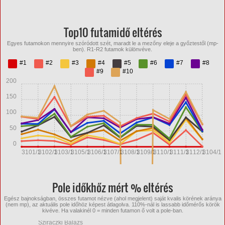
Top10 futamidő eltérés
Egyes futamokon mennyire szóródott szét, maradt le a mezőny eleje a győztestől (mp-
ben). R1-R2 futamok különvéve.
#1
#2
#3
#4
#5
#6
#7
#8
#9
#10
200
150
100
50
0
3101/1
3102/1
3103/1
3105/1
3106/1
3107/1
3108/1
3109/1
3110/1
3111/1
3112/1
3104/1
Pole időkhőz mért % eltérés
Egész bajnokságban, összes futamot nézve (ahol megjelent) saját kvalis körének aránya
(nem mp), az aktuális pole időhöz képest átlagolva. 110%-nál is lassabb időmérős körök
kivéve. Ha valakinél 0 = minden futamon ő volt a pole-ban.
Sziráczki Balázs