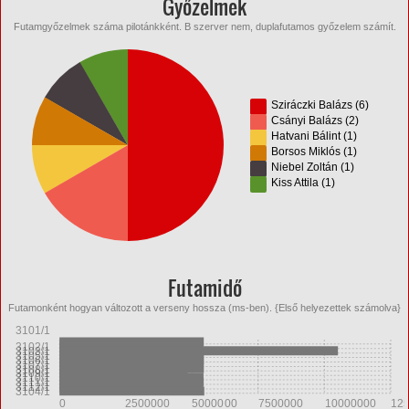
Győzelmek
Futamgyőzelmek száma pilotánkként. B szerver nem, duplafutamos győzelem számít.
Sziráczki Balázs (6)
Csányi Balázs (2)
Hatvani Bálint (1)
Borsos Miklós (1)
Niebel Zoltán (1)
Kiss Attila (1)
Futamidő
Futamonként hogyan változott a verseny hossza (ms-ben). {Első helyezettek számolva}
3101/1
3102/1
3103/1
3105/1
3106/1
3107/1
3108/1
3109/1
3110/1
3111/1
3112/1
3104/1
0
2500000
5000000
7500000
10000000
12