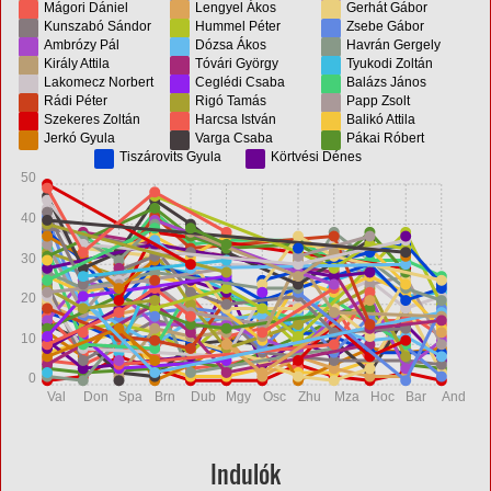
Mágori Dániel
Lengyel Ákos
Gerhát Gábor
Kunszabó Sándor
Hummel Péter
Zsebe Gábor
Ambrózy Pál
Dózsa Ákos
Havrán Gergely
Király Attila
Tóvári György
Tyukodi Zoltán
Lakomecz Norbert
Ceglédi Csaba
Balázs János
Rádi Péter
Rigó Tamás
Papp Zsolt
Szekeres Zoltán
Harcsa István
Balikó Attila
Jerkó Gyula
Varga Csaba
Pákai Róbert
Tiszárovits Gyula
Körtvési Dénes
50
40
30
20
10
0
Val
Don
Spa
Brn
Dub
Mgy
Osc
Zhu
Mza
Hoc
Bar
And
Indulók