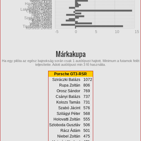
Ambrózy Pál
Dózsa Ákos
Havrán Gergely
Király Attila
Tóvári György
Tyukodi Zoltán
Lakomecz Norbert
Ceglédi Csaba
Balázs János
Rádi Péter
Rigó Tamás
Papp Zsolt
Szekeres Zoltán
Harcsa István
Balikó Attila
Jerkó Gyula
Varga Csaba
Pákai Róbert
Tiszárovits Gyula
Körtvési Dénes
-5
0
5
10
15
Márkakupa
Ha egy pilóta az egész bajnokság során csak 1 autótípust hajtott. Minimum a futamok felét
teljesítette. Adott autótípust min 3 fő használta.
Porsche GT3-RSR
Sziráczki Balázs
1072
Rupa Zoltán
806
Orosz Sándor
769
Csányi Balázs
737
Kolozs Tamás
731
Szabó Jácint
576
Szilágyi Péter
568
Holovatti Zoltán
555
Szloboda Gusztáv
506
Rácz Ádám
501
Niebel Zoltán
475