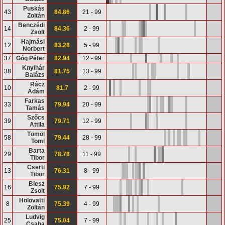
Puskás
43
84.86
21 - 99
Zoltán
Benczédi
14
84.36
2 - 99
Zsolt
Hajmási
12
83.28
5 - 99
Norbert
37
Góg Péter
82.94
12 - 99
Knyihár
38
81.75
13 - 99
Balázs
Rácz
10
81.7
2 - 99
Ádám
Farkas
33
79.94
20 - 99
Tamás
Szőcs
39
79.71
12 - 99
Attila
Tömöl
58
79.44
28 - 99
Tomi
Barta
29
78.78
11 - 99
Tibor
Cserti
13
76.31
8 - 99
Tibor
Biesz
16
75.92
7 - 99
Zsolt
Holovatti
8
75.39
4 - 99
Zoltán
Ludvig
25
75.04
7 - 99
Csaba