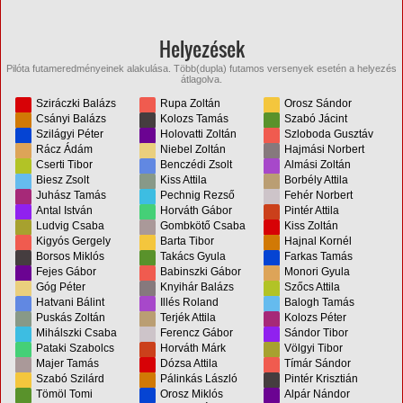
Helyezések
Pilóta futameredményeinek alakulása. Több(dupla) futamos versenyek esetén a helyezés
átlagolva.
Sziráczki Balázs
Rupa Zoltán
Orosz Sándor
Csányi Balázs
Kolozs Tamás
Szabó Jácint
Szilágyi Péter
Holovatti Zoltán
Szloboda Gusztáv
Rácz Ádám
Niebel Zoltán
Hajmási Norbert
Cserti Tibor
Benczédi Zsolt
Almási Zoltán
Biesz Zsolt
Kiss Attila
Borbély Attila
Juhász Tamás
Pechnig Rezső
Fehér Norbert
Antal István
Horváth Gábor
Pintér Attila
Ludvig Csaba
Gombkötő Csaba
Kiss Zoltán
Kigyós Gergely
Barta Tibor
Hajnal Kornél
Borsos Miklós
Takács Gyula
Farkas Tamás
Fejes Gábor
Babinszki Gábor
Monori Gyula
Góg Péter
Knyihár Balázs
Szőcs Attila
Hatvani Bálint
Illés Roland
Balogh Tamás
Puskás Zoltán
Terjék Attila
Kolozs Péter
Mihálszki Csaba
Ferencz Gábor
Sándor Tibor
Pataki Szabolcs
Horváth Márk
Völgyi Tibor
Majer Tamás
Dózsa Attila
Tímár Sándor
Szabó Szilárd
Pálinkás László
Pintér Krisztián
Tömöl Tomi
Orosz Miklós
Alpár Nándor