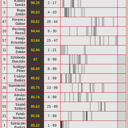
Kolozs
5
96.35
2 - 17
Tamás
Rupa
2
95.83
4 - 20
Zoltán
Ferencz
47
95.81
26 - 44
Gábor
Pechnig
20
94.44
8 - 30
Rezső
Pintér
57
93.84
25 - 47
Krisztián
Niebel
11
92.94
1 - 21
Zoltán
Szloboda
9
87
8 - 99
Gusztáv
Szilágyi
7
86.69
8 - 99
Péter
Csányi
4
85.92
1 - 99
Balázs
Gombkötő
26
85.75
10 - 99
Csaba
Almási
15
85.74
4 - 99
Zoltán
Szabó
55
85.63
25 - 99
Szilárd
Fehér
21
85.56
7 - 99
Norbert
Sziráczki
1
85.22
1 - 99
Balázs