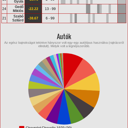
Gyula
Gedő
24
-22.22
13 - 99
Miklós
Szabó
21
-38.67
6 - 99
Szilárd
Autók
Az egész bajnokságot tekintve hányszor volt egy-egy autótípus használva (rajtrácsról
elindult). Melyik volt a legnépszerűbb.
Chevrolet Chevelle 1970 (20)