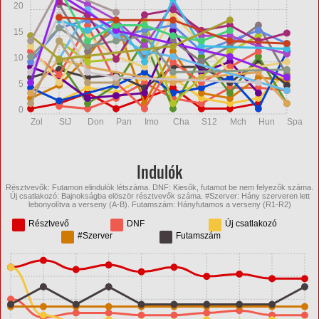
20
15
10
5
0
Zol
StJ
Don
Pan
Imo
Cha
S12
Mch
Hun
Spa
Indulók
Résztvevők: Futamon elindulók létszáma. DNF: Kiesők, futamot be nem felyezők száma.
Új csatlakozó: Bajnokságba elöször résztvevők száma. #Szerver: Hány szerveren lett
lebonyolítva a verseny (A-B). Futamszám: Hányfutamos a verseny (R1-R2)
Résztvevő
DNF
Új csatlakozó
#Szerver
Futamszám