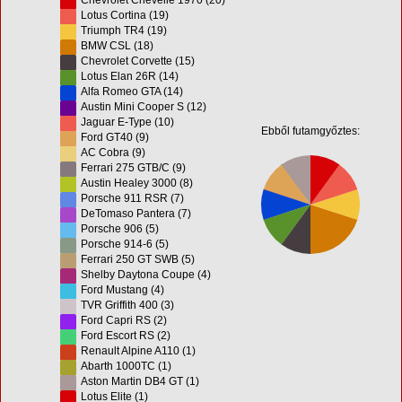
Lotus Cortina (19)
Triumph TR4 (19)
BMW CSL (18)
Chevrolet Corvette (15)
Lotus Elan 26R (14)
Alfa Romeo GTA (14)
Austin Mini Cooper S (12)
Jaguar E-Type (10)
Ebből futamgyőztes:
Ford GT40 (9)
AC Cobra (9)
Ferrari 275 GTB/C (9)
Austin Healey 3000 (8)
Porsche 911 RSR (7)
DeTomaso Pantera (7)
Porsche 906 (5)
Porsche 914-6 (5)
Ferrari 250 GT SWB (5)
Shelby Daytona Coupe (4)
Ford Mustang (4)
TVR Griffith 400 (3)
Ford Capri RS (2)
Ford Escort RS (2)
Renault Alpine A110 (1)
Abarth 1000TC (1)
Aston Martin DB4 GT (1)
Lotus Elite (1)