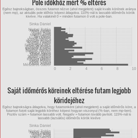
Pole időkhőz mért % eltérés
Egész bajnokságban, összes futamot nézve (ahol megjelent) saját kvalis körének aránya
(nem mp), az aktuális pole időhöz képest átlagolva. 110%-nál is lassabb időmérős körök
kivéve. Ha valakinél 0 = minden futamon ő volt a pole-ban.
Sinka Dániel
Niebel Zoltán
Fehér Zoltán
Orbán Máté
Jankó Zsolt
Nagy László
Tarr Dávid
Nagy Mátyás
Kiss Szabolcs
Horváth József
Kozma Csaba
Szilágyi Péter
Fehér Szabolcs
Endrődi Zoltán
Kababik Csaba
Knyihár Balázs
Bordás Sándor
Takács Gyula
Orsós János
Jankó Gábor
Szabó Szilárd
Berecz Albert
Kovács Miklós
Gedő Miklós
Vétek Csaba
Kádár József
Mészáros Gábor
0
2
4
6
8
10
Saját időmérős köreinek eltérése futam legjobb
köridejéhez
Egész bajnokságra átlagolva, hogy futamonként (ahol megjelent) a saját időmérős köre, a
futamon futott saját legjobb köréhez képest hogyan viszonyul (%-ban, nem mp-ben).
Pozitív szám = futamon lassabb volt. Negatív = futamon tovább javított. 115%-nál is
lassabb (lazsálós) időmérős körök kivéve
Sinka Dániel
Niebel Zoltán
Fehér Zoltán
Orbán Máté
Jankó Zsolt
Nagy László