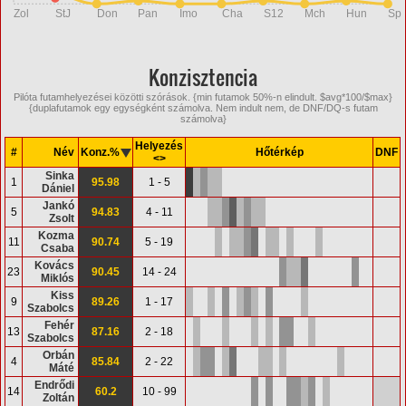
Zol
StJ
Don
Pan
Imo
Cha
S12
Mch
Hun
Sp
Konzisztencia
Pilóta futamhelyezései közötti szórások. {min futamok 50%-n elindult. $avg*100/$max}
{duplafutamok egy egységként számolva. Nem indult nem, de DNF/DQ-s futam
számolva}
Helyezés
#
Név
Konz.%
Hőtérkép
DNF
<>
Sinka
1
95.98
1 - 5
Dániel
Jankó
5
94.83
4 - 11
Zsolt
Kozma
11
90.74
5 - 19
Csaba
Kovács
23
90.45
14 - 24
Miklós
Kiss
9
89.26
1 - 17
Szabolcs
Fehér
13
87.16
2 - 18
Szabolcs
Orbán
4
85.84
2 - 22
Máté
Endrődi
14
60.2
10 - 99
Zoltán