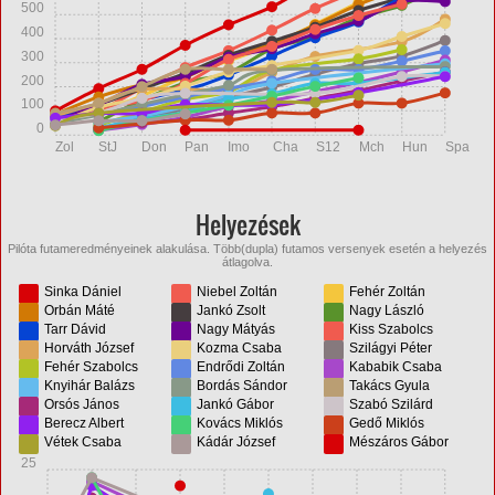
500
400
300
200
100
0
Zol
StJ
Don
Pan
Imo
Cha
S12
Mch
Hun
Spa
Helyezések
Pilóta futameredményeinek alakulása. Több(dupla) futamos versenyek esetén a helyezés
átlagolva.
Sinka Dániel
Niebel Zoltán
Fehér Zoltán
Orbán Máté
Jankó Zsolt
Nagy László
Tarr Dávid
Nagy Mátyás
Kiss Szabolcs
Horváth József
Kozma Csaba
Szilágyi Péter
Fehér Szabolcs
Endrődi Zoltán
Kababik Csaba
Knyihár Balázs
Bordás Sándor
Takács Gyula
Orsós János
Jankó Gábor
Szabó Szilárd
Berecz Albert
Kovács Miklós
Gedő Miklós
Vétek Csaba
Kádár József
Mészáros Gábor
25