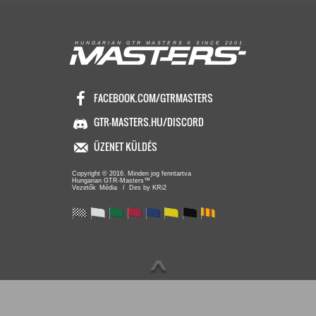
R
I
A
S
T
E
R
S
©
S
I
N
C
E
2
1
H
U
N
G
A
A
N
G
T
R
M
0
0
FACEBOOK.COM/GTRMASTERS
GTR-MASTERS.HU/DISCORD
ÜZENET KÜLDÉS
Copyright © 2016. Minden jog fenntartva
Hungarian GTR-Masters™
/ Des by KRi2
Vezetők
Média
∧