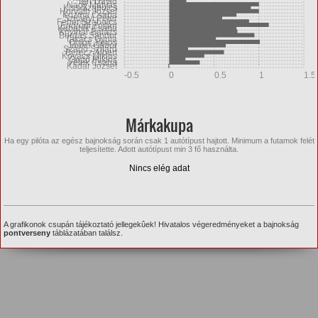
Tarr Dávid
Nagy Mátyás
Kiss Szabolcs
Horváth József
Kozma Csaba
Szilágyi Péter
Fehér Szabolcs
Endrődi Zoltán
Kababik Csaba
Knyihár Balázs
Bordás Sándor
Takács Gyula
Orsós János
Jankó Gábor
Szabó Szilárd
Berecz Albert
Kovács Miklós
Gedő Miklós
Vétek Csaba
Kádár József
-0.5
0
0.5
1
1.5
Márkakupa
Ha egy pilóta az egész bajnokság során csak 1 autótípust hajtott. Minimum a futamok felét
teljesítette. Adott autótípust min 3 fő használta.
Nincs elég adat
A grafikonok csupán tájékoztató jellegekûek! Hivatalos végeredményeket a bajnokság
pontverseny
táblázatában találsz.