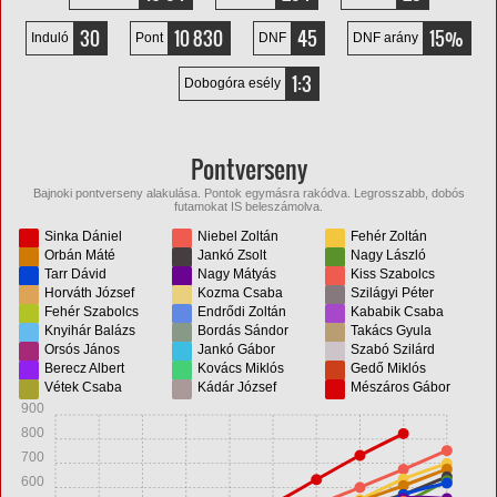
30
10 830
45
15%
Induló
Pont
DNF
DNF arány
1:3
Dobogóra esély
Pontverseny
Bajnoki pontverseny alakulása. Pontok egymásra rakódva. Legrosszabb, dobós
futamokat IS beleszámolva.
Sinka Dániel
Niebel Zoltán
Fehér Zoltán
Orbán Máté
Jankó Zsolt
Nagy László
Tarr Dávid
Nagy Mátyás
Kiss Szabolcs
Horváth József
Kozma Csaba
Szilágyi Péter
Fehér Szabolcs
Endrődi Zoltán
Kababik Csaba
Knyihár Balázs
Bordás Sándor
Takács Gyula
Orsós János
Jankó Gábor
Szabó Szilárd
Berecz Albert
Kovács Miklós
Gedő Miklós
Vétek Csaba
Kádár József
Mészáros Gábor
900
800
700
600