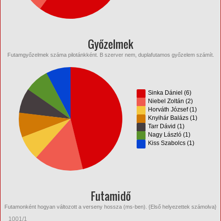
Győzelmek
Futamgyőzelmek száma pilotánkként. B szerver nem, duplafutamos győzelem számít.
Sinka Dániel (6)
Niebel Zoltán (2)
Horváth József (1)
Knyihár Balázs (1)
Tarr Dávid (1)
Nagy László (1)
Kiss Szabolcs (1)
Futamidő
Futamonként hogyan változott a verseny hossza (ms-ben). {Első helyezettek számolva}
1001/1