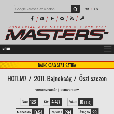
HU
/
EN
R
I
A
S
T
E
R
S
©
S
I
N
C
E
2
1
H
U
N
G
A
A
N
G
T
R
M
0
0
BAJNOKSÁG STATISZTIKA
HGTLM7 / 2011. Bajnokság / Őszi szezon
versenynaptár
|
pontverseny
126
4 477
10
(13)
Nap
Kör
Futam
10:54
294
23
Menet idő
Rajtolás
Átlag fő