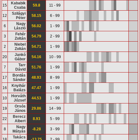
Kababik
15
59.8
11 - 99
Csaba
Szilágyi
12
58.15
6 - 99
Péter
Nagy
6
56.02
1 - 99
László
Fehér
3
54.79
2 - 99
Zoltán
Niebel
2
54.71
1 - 99
Zoltán
Jankó
20
54.16
10 - 99
Gábor
Tarr
7
51.76
1 - 99
Dávid
Bordás
17
48.93
8 - 99
Sándor
Knyihár
16
47.47
1 - 99
Balázs
Horváth
10
44.53
1 - 99
József
Orsós
19
29.86
14 - 99
János
Berecz
22
8.93
5 - 99
Albert
Nagy
8
-8.28
3 - 99
Mátyás
Takács
18
-13.75
2 - 99