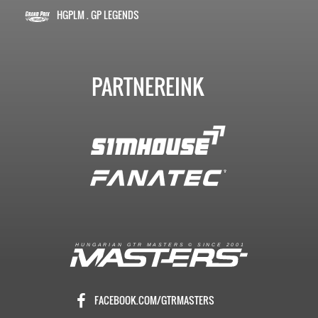
HGPLM . GP LEGENDS
PARTNEREINK
R
I
A
S
T
E
R
S
©
S
I
N
C
E
2
1
H
U
N
G
A
A
N
G
T
R
M
0
0
FACEBOOK.COM/GTRMASTERS