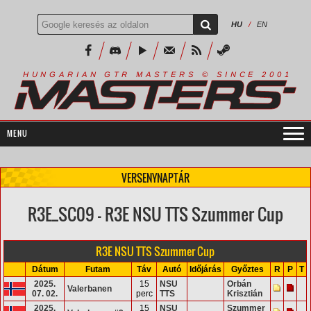
HU
/
EN
R
I
A
S
T
E
R
S
©
S
I
N
C
E
2
1
H
U
N
G
A
A
N
G
T
R
M
0
0
VERSENYNAPTÁR
R3E_SC09 - R3E NSU TTS Szummer Cup
R3E NSU TTS Szummer Cup
Dátum
Futam
Táv
Autó
Időjárás
Győztes
R
P
T
2025.
15
NSU
Orbán
Valerbanen
07. 02.
perc
TTS
Krisztián
2025.
15
NSU
Szummer