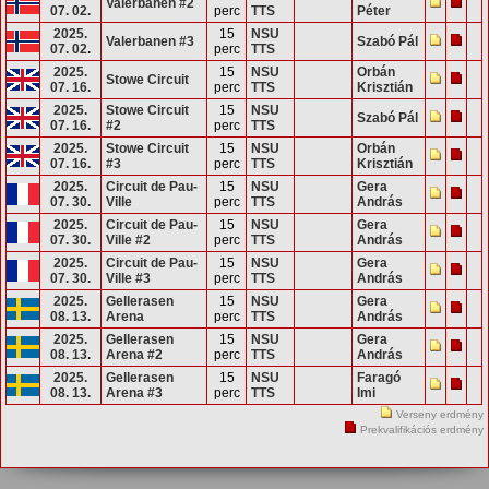
Valerbanen #2
07. 02.
perc
TTS
Péter
2025.
15
NSU
Valerbanen #3
Szabó Pál
07. 02.
perc
TTS
2025.
15
NSU
Orbán
Stowe Circuit
07. 16.
perc
TTS
Krisztián
2025.
Stowe Circuit
15
NSU
Szabó Pál
07. 16.
#2
perc
TTS
2025.
Stowe Circuit
15
NSU
Orbán
07. 16.
#3
perc
TTS
Krisztián
2025.
Circuit de Pau-
15
NSU
Gera
07. 30.
Ville
perc
TTS
András
2025.
Circuit de Pau-
15
NSU
Gera
07. 30.
Ville #2
perc
TTS
András
2025.
Circuit de Pau-
15
NSU
Gera
07. 30.
Ville #3
perc
TTS
András
2025.
Gellerasen
15
NSU
Gera
08. 13.
Arena
perc
TTS
András
2025.
Gellerasen
15
NSU
Gera
08. 13.
Arena #2
perc
TTS
András
2025.
Gellerasen
15
NSU
Faragó
08. 13.
Arena #3
perc
TTS
Imi
Verseny erdmény
Prekvalifikációs erdmény