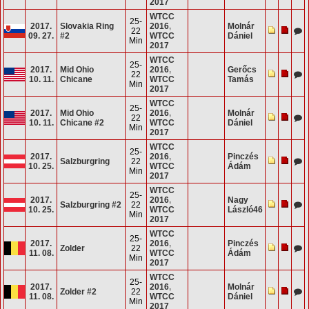
2017
WTCC
25-
2017.
Slovakia Ring
2016
,
Molnár
22
09. 27.
#2
WTCC
Dániel
Min
2017
WTCC
25-
2017.
Mid Ohio
2016
,
Gerőcs
22
10. 11.
Chicane
WTCC
Tamás
Min
2017
WTCC
25-
2017.
Mid Ohio
2016
,
Molnár
22
10. 11.
Chicane #2
WTCC
Dániel
Min
2017
WTCC
25-
2017.
2016
,
Pinczés
Salzburgring
22
10. 25.
WTCC
Ádám
Min
2017
WTCC
25-
2017.
2016
,
Nagy
Salzburgring #2
22
10. 25.
WTCC
László46
Min
2017
WTCC
25-
2017.
2016
,
Pinczés
Zolder
22
11. 08.
WTCC
Ádám
Min
2017
WTCC
25-
2017.
2016
,
Molnár
Zolder #2
22
11. 08.
WTCC
Dániel
Min
2017