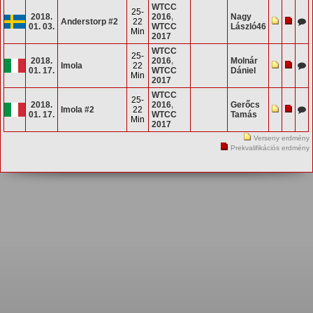
WTCC
25-
2018.
2016
,
Nagy
Anderstorp #2
22
01. 03.
WTCC
László46
Min
2017
WTCC
25-
2018.
2016
,
Molnár
Imola
22
01. 17.
WTCC
Dániel
Min
2017
WTCC
25-
2018.
2016
,
Gerőcs
Imola #2
22
01. 17.
WTCC
Tamás
Min
2017
Verseny erdmény
Prekvalifikációs erdmény