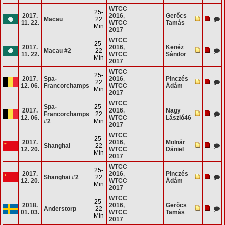
WTCC
25-
2017.
2016
,
Gerőcs
Macau
22
11. 22.
WTCC
Tamás
Min
2017
WTCC
25-
2017.
2016
,
Kenéz
Macau #2
22
11. 22.
WTCC
Sándor
Min
2017
WTCC
25-
2017.
Spa-
2016
,
Pinczés
22
12. 06.
Francorchamps
WTCC
Ádám
Min
2017
WTCC
Spa-
25-
2017.
2016
,
Nagy
Francorchamps
22
12. 06.
WTCC
László46
#2
Min
2017
WTCC
25-
2017.
2016
,
Molnár
Shanghai
22
12. 20.
WTCC
Dániel
Min
2017
WTCC
25-
2017.
2016
,
Pinczés
Shanghai #2
22
12. 20.
WTCC
Ádám
Min
2017
WTCC
25-
2018.
2016
,
Gerőcs
Anderstorp
22
01. 03.
WTCC
Tamás
Min
2017