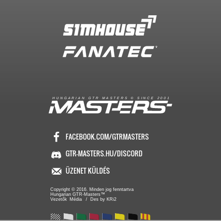
R
I
A
S
T
E
R
S
©
S
I
N
C
E
2
1
H
U
N
G
A
A
N
G
T
R
M
0
0
FACEBOOK.COM/GTRMASTERS
GTR-MASTERS.HU/DISCORD
ÜZENET KÜLDÉS
Copyright © 2016. Minden jog fenntartva
Hungarian GTR-Masters™
/ Des by KRi2
Vezetők
Média