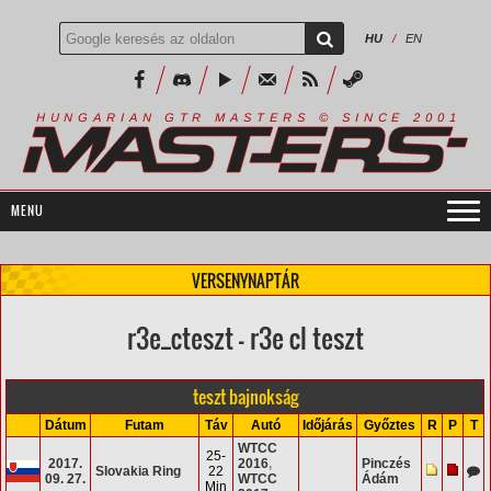
HU
/
EN
R
I
A
S
T
E
R
S
©
S
I
N
C
E
2
1
H
U
N
G
A
A
N
G
T
R
M
0
0
VERSENYNAPTÁR
r3e_cteszt - r3e cl teszt
teszt bajnokság
Dátum
Futam
Táv
Autó
Időjárás
Győztes
R
P
T
WTCC
25-
2017.
2016
,
Pinczés
Slovakia Ring
22
09. 27.
WTCC
Ádám
Min