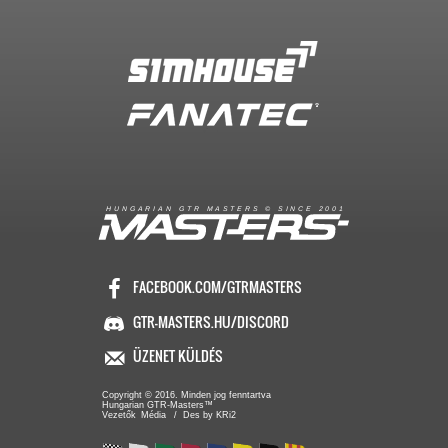
R
I
A
S
T
E
R
S
©
S
I
N
C
E
2
1
H
U
N
G
A
A
N
G
T
R
M
0
0
FACEBOOK.COM/GTRMASTERS
GTR-MASTERS.HU/DISCORD
ÜZENET KÜLDÉS
Copyright © 2016. Minden jog fenntartva
Hungarian GTR-Masters™
/ Des by KRi2
Vezetők
Média