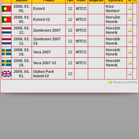
2008. 03.
Kiss
Estoril
12
WTCC
05.
Norbert
2008. 03.
Horváth
Estoril #2
12
WTCC
05.
Henrik
2008. 03.
Horváth
Zandvoort 2007
12
WTCC
12.
Henrik
2008. 03.
Zandvoort 2007
Horváth
12
WTCC
12.
#2
Henrik
2008. 03.
Horváth
Vara 2007
12
WTCC
19.
Henrik
2008. 03.
Horváth
Vara 2007 #2
12
WTCC
19.
Henrik
2009. 04.
Oulton Park
12
01.
Island #2
Verseny erdmény