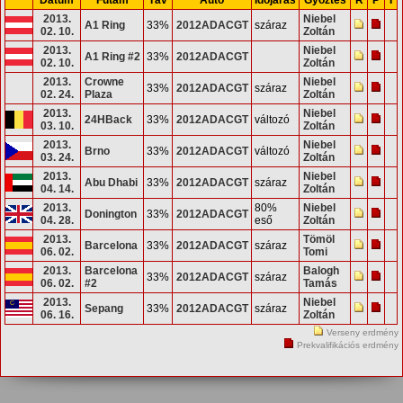
2013.
Niebel
A1 Ring
33%
2012ADACGT
száraz
02. 10.
Zoltán
2013.
Niebel
A1 Ring #2
33%
2012ADACGT
02. 10.
Zoltán
2013.
Crowne
Niebel
33%
2012ADACGT
száraz
02. 24.
Plaza
Zoltán
2013.
Niebel
24HBack
33%
2012ADACGT
változó
03. 10.
Zoltán
2013.
Niebel
Brno
33%
2012ADACGT
változó
03. 24.
Zoltán
2013.
Niebel
Abu Dhabi
33%
2012ADACGT
száraz
04. 14.
Zoltán
2013.
80%
Niebel
Donington
33%
2012ADACGT
04. 28.
eső
Zoltán
2013.
Tömöl
Barcelona
33%
2012ADACGT
száraz
06. 02.
Tomi
2013.
Barcelona
Balogh
33%
2012ADACGT
száraz
06. 02.
#2
Tamás
2013.
Niebel
Sepang
33%
2012ADACGT
száraz
06. 16.
Zoltán
Verseny erdmény
Prekvalifikációs erdmény