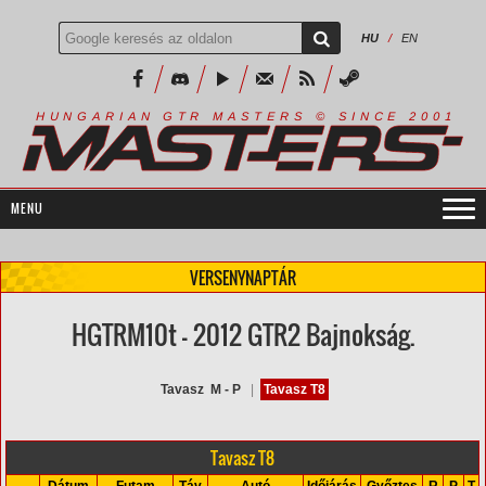
HU
/
EN
R
I
A
S
T
E
R
S
©
S
I
N
C
E
2
1
H
U
N
G
A
A
N
G
T
R
M
0
0
VERSENYNAPTÁR
HGTRM10t - 2012 GTR2 Bajnokság.
Tavasz M - P
|
Tavasz T8
Tavasz T8
Dátum
Futam
Táv
Autó
Időjárás
Győztes
R
P
T