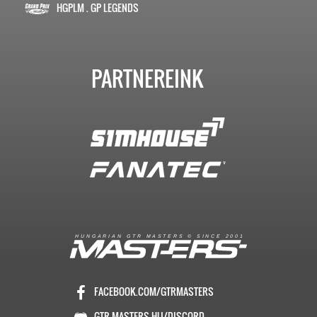
HGPLM . GP LEGENDS
PARTNEREINK
R
I
A
S
T
E
R
S
©
S
I
N
C
E
2
1
H
U
N
G
A
A
N
G
T
R
M
0
0
FACEBOOK.COM/GTRMASTERS
GTR-MASTERS.HU/DISCORD