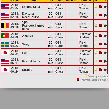
2018.
90
GT3
Piski
Laguna Seca
02. 04.
min
Class
Tamás
2018.
Daytona
90
GT3
Piski
02. 18.
RoadCourse
min
Class
Tamás
Spa-
2018.
90
GT3
Piski
Francorchamps
03. 18.
min
Class
Tamás
osrw
2018.
90
GT3
Asztalos
Algarve
04. 08.
min
Class
András
2018.
90
GT3
Piski
Sveg
04. 22.
min
Class
Tamás
2018.
90
GT3
Asztalos
Fuji
06. 03.
min
Class
András
2018.
90
GT3
Piski
Road Atlanta
06. 17.
min
Class
Tamás
2018.
90
GT3
Piski
Suzuka
06. 24.
min
Class
Tamás
Verseny erdmény
Prekvalifikációs erdmény