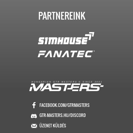
PARTNEREINK
R
I
A
S
T
E
R
S
©
S
I
N
C
E
2
1
H
U
N
G
A
A
N
G
T
R
M
0
0
FACEBOOK.COM/GTRMASTERS
GTR-MASTERS.HU/DISCORD
ÜZENET KÜLDÉS