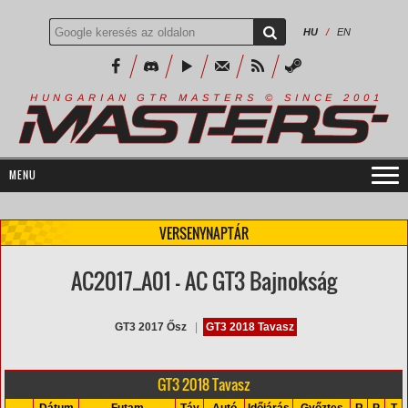
HU
/
EN
R
I
A
S
T
E
R
S
©
S
I
N
C
E
2
1
H
U
N
G
A
A
N
G
T
R
M
0
0
VERSENYNAPTÁR
AC2017_A01 - AC GT3 Bajnokság
GT3 2017 Ősz
|
GT3 2018 Tavasz
GT3 2018 Tavasz
Dátum
Futam
Táv
Autó
Időjárás
Győztes
R
P
T