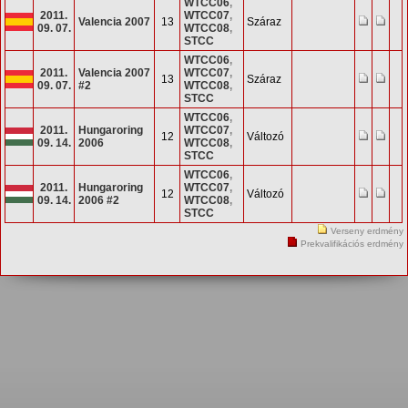
WTCC06
,
2011.
WTCC07
,
Valencia 2007
13
Száraz
09. 07.
WTCC08
,
STCC
WTCC06
,
2011.
Valencia 2007
WTCC07
,
13
Száraz
09. 07.
#2
WTCC08
,
STCC
WTCC06
,
2011.
Hungaroring
WTCC07
,
12
Változó
09. 14.
2006
WTCC08
,
STCC
WTCC06
,
2011.
Hungaroring
WTCC07
,
12
Változó
09. 14.
2006 #2
WTCC08
,
STCC
Verseny erdmény
Prekvalifikációs erdmény