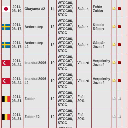
WTCC06
,
2011.
WTCC07
,
Fehér
Okayama #2
14
Száraz
08. 10.
WTCC08
,
Zoltán
STCC
WTCC06
,
2011.
WTCC07
,
Kocsis
Anderstorp
13
Száraz
08. 17.
WTCC08
,
Róbert
STCC
WTCC06
,
2011.
Anderstorp
WTCC07
,
Gáspár
13
Száraz
08. 17.
#2
WTCC08
,
József
STCC
WTCC06
,
2011.
WTCC07
,
Verpelethy
Istanbul 2006
10
Változó
08. 24.
WTCC08
,
Jozsef
STCC
WTCC06
,
2011.
Istanbul 2006
WTCC07
,
Verpelethy
10
Változó
08. 24.
#2
WTCC08
,
Jozsef
STCC
WTCC06
,
2011.
WTCC07
,
Eső
Zolder
12
08. 31.
WTCC08
,
30%
STCC
WTCC06
,
2011.
WTCC07
,
Eső
Zolder #2
12
08. 31.
WTCC08
,
30%
STCC