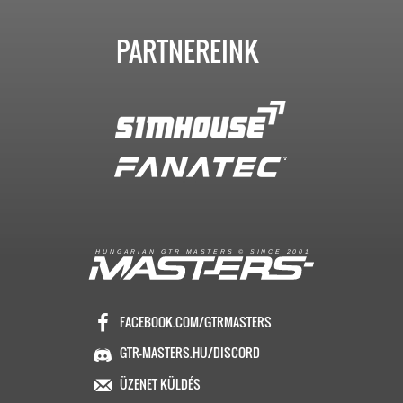
PARTNEREINK
R
I
A
S
T
E
R
S
©
S
I
N
C
E
2
1
H
U
N
G
A
A
N
G
T
R
M
0
0
FACEBOOK.COM/GTRMASTERS
GTR-MASTERS.HU/DISCORD
ÜZENET KÜLDÉS