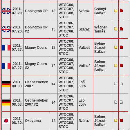
WTCC06
,
2011.
WTCC07
,
Csányi
Donington GP
13
Száraz
07. 20.
WTCC08
,
Balázs
STCC
WTCC06
,
2011.
Donington GP
WTCC07
,
Wágner
13
Száraz
07. 20.
#2
WTCC08
,
Tamás
STCC
WTCC06
,
Belme
2011.
WTCC07
,
Magny Cours
12
Változó
József
07. 27.
WTCC08
,
Balázs
STCC
WTCC06
,
Belme
2011.
Magny Cours
WTCC07
,
12
Változó
József
07. 27.
#2
WTCC08
,
Balázs
STCC
WTCC06
,
2011.
Oschersleben
WTCC07
,
Eső
14
08. 03.
2007
WTCC08
,
60%
STCC
WTCC06
,
2011.
Oschersleben
WTCC07
,
Eső
14
08. 03.
2007 #2
WTCC08
,
60%
STCC
WTCC06
,
Belme
2011.
WTCC07
,
Okayama
14
Száraz
József
08. 10.
WTCC08
,
Balázs
STCC