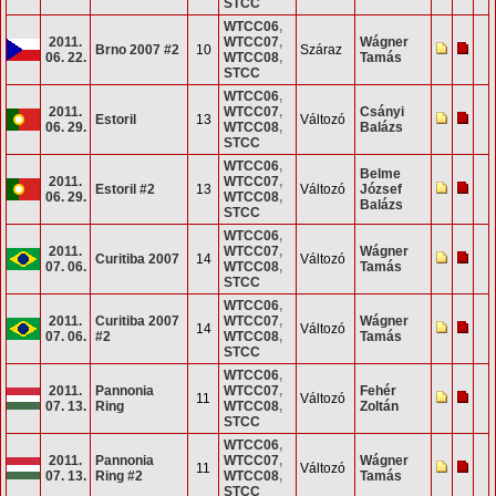
STCC
WTCC06
,
2011.
WTCC07
,
Wágner
Brno 2007 #2
10
Száraz
06. 22.
WTCC08
,
Tamás
STCC
WTCC06
,
2011.
WTCC07
,
Csányi
Estoril
13
Változó
06. 29.
WTCC08
,
Balázs
STCC
WTCC06
,
Belme
2011.
WTCC07
,
Estoril #2
13
Változó
József
06. 29.
WTCC08
,
Balázs
STCC
WTCC06
,
2011.
WTCC07
,
Wágner
Curitiba 2007
14
Változó
07. 06.
WTCC08
,
Tamás
STCC
WTCC06
,
2011.
Curitiba 2007
WTCC07
,
Wágner
14
Változó
07. 06.
#2
WTCC08
,
Tamás
STCC
WTCC06
,
2011.
Pannonia
WTCC07
,
Fehér
11
Változó
07. 13.
Ring
WTCC08
,
Zoltán
STCC
WTCC06
,
2011.
Pannonia
WTCC07
,
Wágner
11
Változó
07. 13.
Ring #2
WTCC08
,
Tamás
STCC