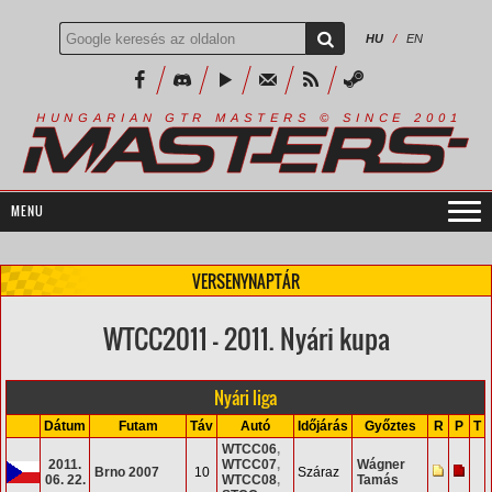
HU
/
EN
R
I
A
S
T
E
R
S
©
S
I
N
C
E
2
1
H
U
N
G
A
A
N
G
T
R
M
0
0
VERSENYNAPTÁR
WTCC2011 - 2011. Nyári kupa
Nyári liga
Dátum
Futam
Táv
Autó
Időjárás
Győztes
R
P
T
WTCC06
,
2011.
WTCC07
,
Wágner
Brno 2007
10
Száraz
06. 22.
WTCC08
,
Tamás