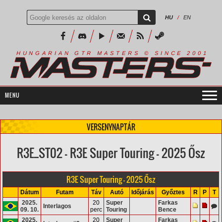
HU
/
EN
R
I
A
S
T
E
R
S
©
S
I
N
C
E
2
1
H
U
N
G
A
A
N
G
T
R
M
0
0
VERSENYNAPTÁR
R3E_ST02 - R3E Super Touring - 2025 Ősz
R3E Super Touring - 2025 Ősz
Dátum
Futam
Táv
Autó
Időjárás
Győztes
R
P
T
2025.
20
Super
Farkas
Interlagos
09. 10.
perc
Touring
Bence
2025.
20
Super
Farkas