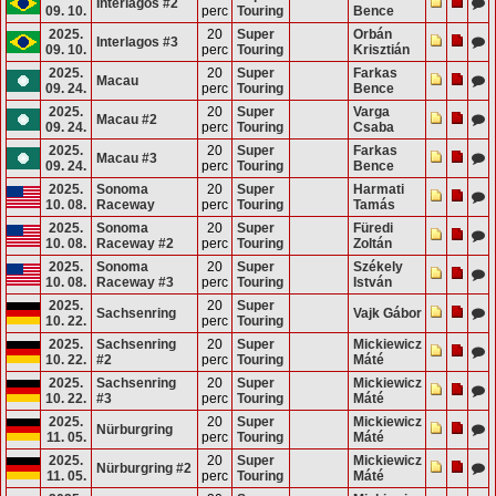
Interlagos #2
09. 10.
perc
Touring
Bence
2025.
20
Super
Orbán
Interlagos #3
09. 10.
perc
Touring
Krisztián
2025.
20
Super
Farkas
Macau
09. 24.
perc
Touring
Bence
2025.
20
Super
Varga
Macau #2
09. 24.
perc
Touring
Csaba
2025.
20
Super
Farkas
Macau #3
09. 24.
perc
Touring
Bence
2025.
Sonoma
20
Super
Harmati
10. 08.
Raceway
perc
Touring
Tamás
2025.
Sonoma
20
Super
Füredi
10. 08.
Raceway #2
perc
Touring
Zoltán
2025.
Sonoma
20
Super
Székely
10. 08.
Raceway #3
perc
Touring
István
2025.
20
Super
Sachsenring
Vajk Gábor
10. 22.
perc
Touring
2025.
Sachsenring
20
Super
Mickiewicz
10. 22.
#2
perc
Touring
Máté
2025.
Sachsenring
20
Super
Mickiewicz
10. 22.
#3
perc
Touring
Máté
2025.
20
Super
Mickiewicz
Nürburgring
11. 05.
perc
Touring
Máté
2025.
20
Super
Mickiewicz
Nürburgring #2
11. 05.
perc
Touring
Máté