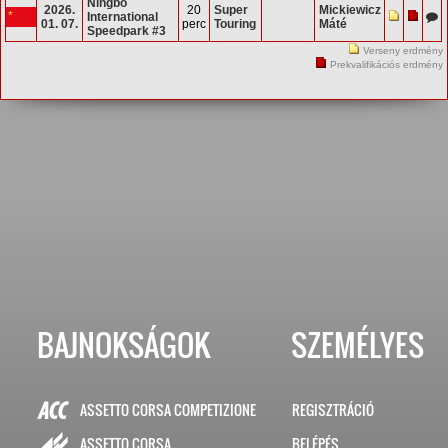
Ningbo
2026.
20
Super
Mickiewicz
International
01. 07.
perc
Touring
Máté
Speedpark #3
Verseny erdmény
Prekvalifikációs erdmény
BAJNOKSÁGOK
SZEMÉLYES
ASSETTO CORSA COMPETIZIONE
REGISZTRÁCIÓ
BELÉPÉS
ASSETTO CORSA