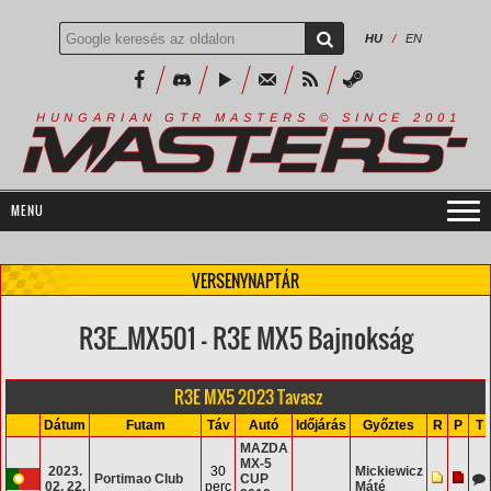
HU
/
EN
R
I
A
S
T
E
R
S
©
S
I
N
C
E
2
1
H
U
N
G
A
A
N
G
T
R
M
0
0
VERSENYNAPTÁR
R3E_MX501 - R3E MX5 Bajnokság
R3E MX5 2023 Tavasz
Dátum
Futam
Táv
Autó
Időjárás
Győztes
R
P
T
MAZDA
MX-5
2023.
30
Mickiewicz
Portimao Club
CUP
02. 22.
perc
Máté