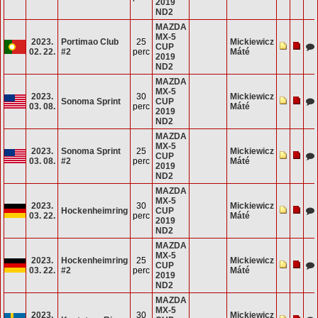
2019
ND2
MAZDA
MX-5
2023.
Portimao Club
25
Mickiewicz
CUP
02. 22.
#2
perc
Máté
2019
ND2
MAZDA
MX-5
2023.
30
Mickiewicz
Sonoma Sprint
CUP
03. 08.
perc
Máté
2019
ND2
MAZDA
MX-5
2023.
Sonoma Sprint
25
Mickiewicz
CUP
03. 08.
#2
perc
Máté
2019
ND2
MAZDA
MX-5
2023.
30
Mickiewicz
Hockenheimring
CUP
03. 22.
perc
Máté
2019
ND2
MAZDA
MX-5
2023.
Hockenheimring
25
Mickiewicz
CUP
03. 22.
#2
perc
Máté
2019
ND2
MAZDA
MX-5
2023.
30
Mickiewicz