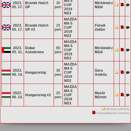
MX-5
2023.
Brands Hatch
30
Mickiewicz
CUP
05. 17.
GP
perc
Máté
2019
ND2
MAZDA
MX-5
2023.
Brands Hatch
25
Füredi
CUP
05. 17.
GP #2
perc
Zoltán
2019
ND2
MAZDA
MX-5
2023.
Dubai
60
Mickiewicz
CUP
05. 31.
Autodrome
perc
Máté
2019
ND2
MAZDA
MX-5
2023.
30
Gera
Hungaroring
CUP
06. 14.
perc
András
2019
ND2
MAZDA
MX-5
2023.
25
Masát
Hungaroring #2
CUP
06. 14.
perc
Márton
2019
ND2
Verseny erdmény
Prekvalifikációs erdmény