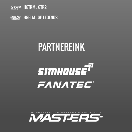
HGTRM . GTR2
HGPLM . GP LEGENDS
PARTNEREINK
R
I
A
S
T
E
R
S
©
S
I
N
C
E
2
1
H
U
N
G
A
A
N
G
T
R
M
0
0