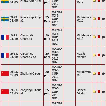
Knutstorp Ring
CUP
04. 05.
perc
Máté
2019
ND2
MAZDA
MX-5
2023.
Knutstorp Ring
25
Mickiewicz
CUP
04. 05.
#2
perc
Máté
2019
ND2
MAZDA
MX-5
2023.
Circuit de
30
Mickiewicz
CUP
04. 19.
Charade
perc
Máté
2019
ND2
MAZDA
MX-5
2023.
Circuit de
25
Masát
CUP
04. 19.
Charade #2
perc
Márton
2019
ND2
MAZDA
MX-5
2023.
30
Mickiewicz
Zhejiang Circuit
CUP
05. 03.
perc
Máté
2019
ND2
MAZDA
MX-5
2023.
Zhejiang Circuit
25
Gencsi
CUP
05. 03.
#2
perc
Dávid
2019
ND2
MAZDA