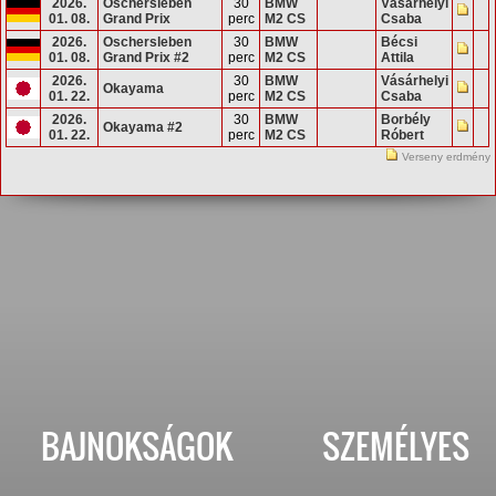
2026.
Oschersleben
30
BMW
Vásárhelyi
01. 08.
Grand Prix
perc
M2 CS
Csaba
2026.
Oschersleben
30
BMW
Bécsi
01. 08.
Grand Prix #2
perc
M2 CS
Attila
2026.
30
BMW
Vásárhelyi
Okayama
01. 22.
perc
M2 CS
Csaba
2026.
30
BMW
Borbély
Okayama #2
01. 22.
perc
M2 CS
Róbert
Verseny erdmény
BAJNOKSÁGOK
SZEMÉLYES