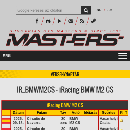
HU
/
EN
R
I
A
S
T
E
R
S
©
S
I
N
C
E
2
1
H
U
N
G
A
A
N
G
T
R
M
0
0
VERSENYNAPTÁR
IR_BMWM2CS - iRacing BMW M2 CS
iRacing BMW M2 CS
Dátum
Futam
Táv
Autó
Időjárás
Győztes
R
T
2025.
Circuito de
30
BMW
Vásárhelyi
09. 18.
Navarra
perc
M2 CS
Csaba
2025.
Circuito de
30
BMW
Vásárhelyi