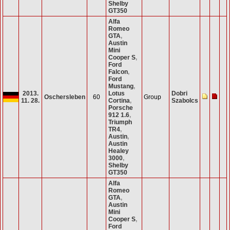
Shelby
GT350
Alfa
Romeo
GTA
,
Austin
Mini
Cooper S
,
Ford
Falcon
,
Ford
Mustang
,
2013.
Lotus
Dobri
Oschersleben
60
Group
11. 28.
Cortina
,
Szabolcs
Porsche
912 1.6
,
Triumph
TR4
,
Austin
,
Austin
Healey
3000
,
Shelby
GT350
Alfa
Romeo
GTA
,
Austin
Mini
Cooper S
,
Ford