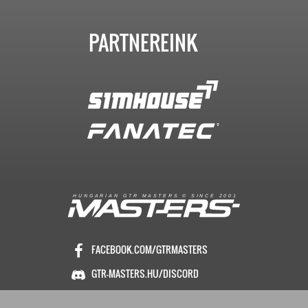
PARTNEREINK
R
I
A
S
T
E
R
S
©
S
I
N
C
E
2
1
H
U
N
G
A
A
N
G
T
R
M
0
0
FACEBOOK.COM/GTRMASTERS
GTR-MASTERS.HU/DISCORD
ÜZENET KÜLDÉS