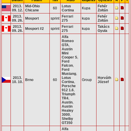
2013.
Mid-Ohio
Lotus
Fehér
60
Kupa
09. 12.
Chicane
Cortina
Zoltán
2013.
Ferrari
Fehér
Mosport
sprint
kupa
09. 26.
275
Zoltán
2013.
Ferrari
Takács
Mosport #2
sprint
kupa
09. 26.
275
Gyula
Alfa
Romeo
GTA
,
Austin
Mini
Cooper S
,
Ford
Falcon
,
Ford
Mustang
,
2013.
Lotus
Horváth
Brno
60
Group
10. 10.
Cortina
,
József
Porsche
912 1.6
,
Triumph
TR4
,
Austin
,
Austin
Healey
3000
,
Shelby
GT350
Alfa