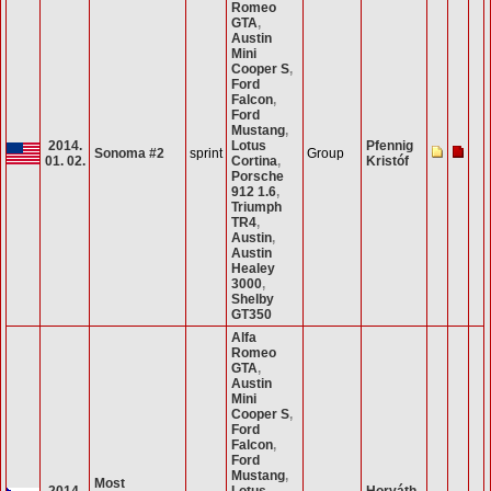
Romeo
GTA
,
Austin
Mini
Cooper S
,
Ford
Falcon
,
Ford
Mustang
,
2014.
Lotus
Pfennig
Sonoma #2
sprint
Group
01. 02.
Cortina
,
Kristóf
Porsche
912 1.6
,
Triumph
TR4
,
Austin
,
Austin
Healey
3000
,
Shelby
GT350
Alfa
Romeo
GTA
,
Austin
Mini
Cooper S
,
Ford
Falcon
,
Ford
Mustang
,
Most
2014.
Lotus
Horváth