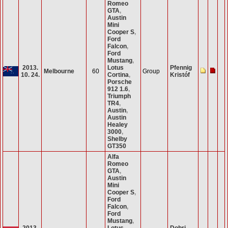
Romeo
GTA
,
Austin
Mini
Cooper S
,
Ford
Falcon
,
Ford
Mustang
,
2013.
Lotus
Pfennig
Melbourne
60
Group
10. 24.
Cortina
,
Kristóf
Porsche
912 1.6
,
Triumph
TR4
,
Austin
,
Austin
Healey
3000
,
Shelby
GT350
Alfa
Romeo
GTA
,
Austin
Mini
Cooper S
,
Ford
Falcon
,
Ford
Mustang
,
2013.
Lotus
Dobri