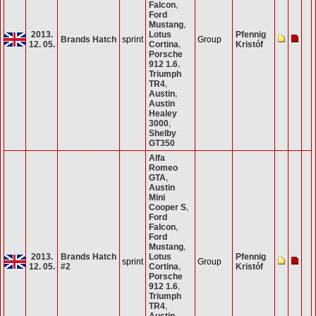
Falcon
,
Ford
Mustang
,
2013.
Lotus
Pfennig
Brands Hatch
sprint
Group
12. 05.
Cortina
,
Kristóf
Porsche
912 1.6
,
Triumph
TR4
,
Austin
,
Austin
Healey
3000
,
Shelby
GT350
Alfa
Romeo
GTA
,
Austin
Mini
Cooper S
,
Ford
Falcon
,
Ford
Mustang
,
2013.
Brands Hatch
Lotus
Pfennig
sprint
Group
12. 05.
#2
Cortina
,
Kristóf
Porsche
912 1.6
,
Triumph
TR4
,
Austin
,