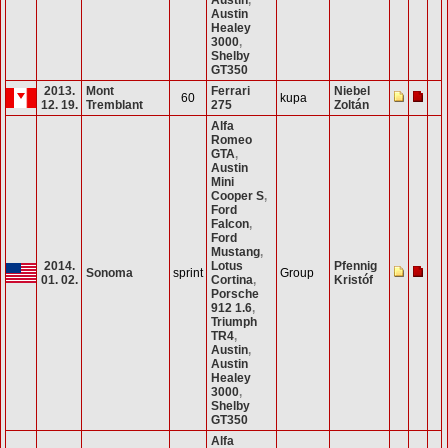
Austin
Healey
3000
,
Shelby
GT350
2013.
Mont
Ferrari
Niebel
60
kupa
12. 19.
Tremblant
275
Zoltán
Alfa
Romeo
GTA
,
Austin
Mini
Cooper S
,
Ford
Falcon
,
Ford
Mustang
,
2014.
Lotus
Pfennig
Sonoma
sprint
Group
01. 02.
Cortina
,
Kristóf
Porsche
912 1.6
,
Triumph
TR4
,
Austin
,
Austin
Healey
3000
,
Shelby
GT350
Alfa