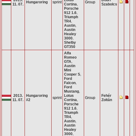
Hungaroring
sprint
Group
11. 07.
Cortina
,
Szabolcs
Porsche
912 1.6
,
Triumph
TR4
,
Austin
,
Austin
Healey
3000
,
Shelby
GT350
Alfa
Romeo
GTA
,
Austin
Mini
Cooper S
,
Ford
Falcon
,
Ford
Mustang
,
2013.
Hungaroring
Lotus
Fehér
sprint
Group
11. 07.
#2
Cortina
,
Zoltán
Porsche
912 1.6
,
Triumph
TR4
,
Austin
,
Austin
Healey
3000
,