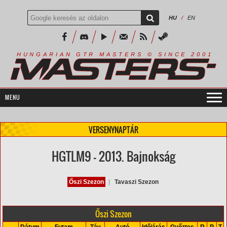
HU
/
EN
R
I
A
S
T
E
R
S
©
S
I
N
C
E
2
1
H
U
N
G
A
A
N
G
T
R
M
0
0
VERSENYNAPTÁR
HGTLM9 - 2013. Bajnokság
Őszi Szezon
|
Tavaszi Szezon
Őszi Szezon
Dátum
Futam
Táv
Autó
Időjárás
Győztes
R
P
T