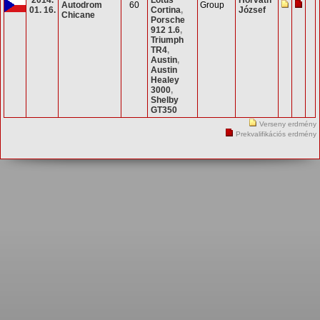
Autodrom
60
Group
01. 16.
Cortina
,
József
Chicane
Porsche
912 1.6
,
Triumph
TR4
,
Austin
,
Austin
Healey
3000
,
Shelby
GT350
Verseny erdmény
Prekvalifikációs erdmény